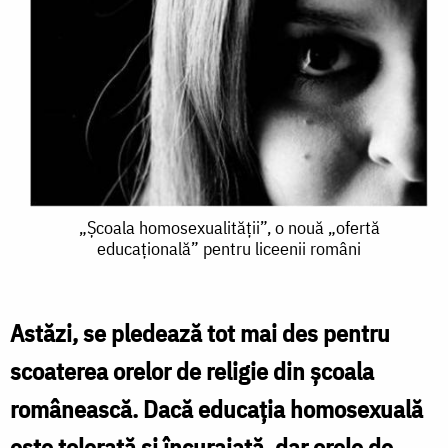
„Școala
„Școala homosexualității”, o nouă „ofertă
educațională” pentru liceenii români
homosexualității”,
o
nouă
Astăzi, se pledează tot mai des pentru
„ofertă
scoaterea orelor de religie din şcoala
educațională”
românească. Dacă educaţia homosexuală
pentru
este tolerată şi încurajată, dar orele de