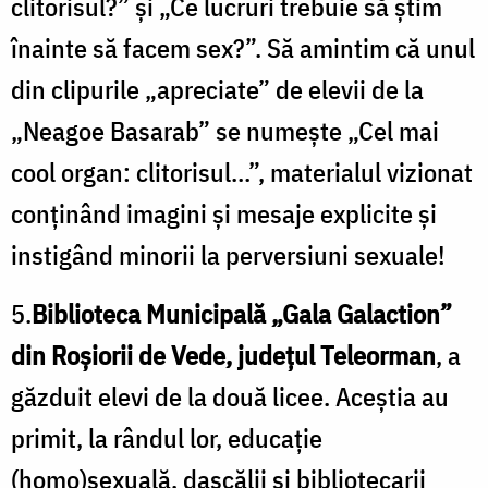
clitorisul?” şi „Ce lucruri trebuie să ştim
înainte să facem sex?”. Să amintim că unul
din clipurile „apreciate” de elevii de la
„Neagoe Basarab” se numeşte „Cel mai
cool organ: clitorisul…”, materialul vizionat
conţinând imagini şi mesaje explicite şi
instigând minorii la perversiuni sexuale!
5.
Biblioteca Municipală „Gala Galaction”
din Roşiorii de Vede, judeţul Teleorman
, a
găzduit elevi de la două licee. Aceştia au
primit, la rândul lor, educaţie
(homo)sexuală, dascălii şi bibliotecarii