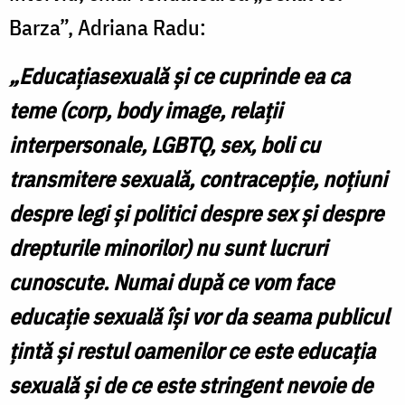
Barza”, Adriana Radu:
„E
duca
ţ
i
a
sexuală
ş
i ce cuprinde ea ca
teme (corp, body image, rela
ţ
ii
interpersonale, LGBTQ, sex, boli cu
transmitere sexuală, contracep
ţi
e, no
ţ
iuni
despre legi
ş
i politici despre sex
ş
i despre
drepturile minorilor) nu sunt lucruri
cunoscute. Numai după ce vom face
educa
ţ
ie sexuală î
ş
i vor da seama publicul
ţ
intă
ş
i restul oamenilor ce este educa
ţ
ia
sexuală
ş
i de ce este stringent nevoie de