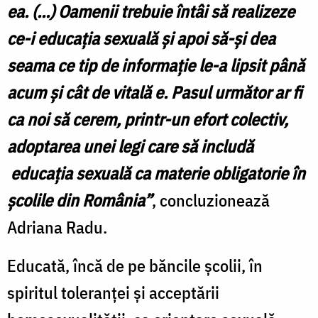
ea
. (...) O
amenii trebuie întâi să realizeze
ce-i educa
ţ
ia sexuală
ş
i apoi să-
ş
i dea
seama ce tip de informa
ţ
ie le-a lipsit până
acum
ş
i cât de vitală e. Pasul următor ar fi
ca noi să cerem, printr-un efort colectiv,
adoptarea unei legi care să includă
educa
ţ
ia sexuală ca materie obligatorie în
ş
colile din România
”
, concluzionează
Adriana Radu.
Educată, încă de pe băncile şcolii, în
spiritul toleranţei şi acceptării