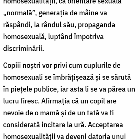
homosexualităţii, ca orientare sexuală
„normală”, generaţia de mâine va
răspândi, la rândul său, propaganda
homosexuală, luptând împotriva
discriminării.
Copiii noştri vor privi cum cuplurile de
homosexuali se îmbrăţişează şi se sărută
în pieţele publice, iar asta li se va părea un
lucru firesc. Afirmaţia că un copil are
nevoie de o mamă şi de un tată va fi
considerată incitare la ură. Acceptarea
homosexualităţii va deveni datoria unui