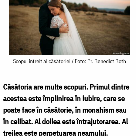
Scopul
Scopul întreit al căsătoriei / Foto: Pr. Benedict Both
întreit
al
Căsătoria are multe scopuri. Primul dintre
căsătoriei
acestea este împlinirea în iubire, care se
/
poate face în căsătorie, în monahism sau
Foto:
în celibat. Al doilea este întrajutorarea. Al
Pr.
treilea este perpetuarea neamului.
Benedict