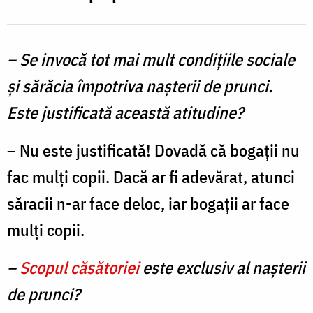
Both
– Se invocă tot mai mult condiţiile sociale
şi sărăcia împotriva naşterii de prunci.
Este justificată această atitudine?
– Nu este justificată! Dovadă că bogaţii nu
fac mulţi copii. Dacă ar fi adevărat, atunci
săracii n-ar face deloc, iar bogaţii ar face
mulți copii.
–
Scopul căsătoriei
este exclusiv al naşterii
de prunci?