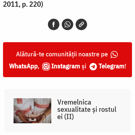
2011, p. 220)
Alătură-te comunității noastre pe
WhatsApp
,
Instagram
și
Telegram
!
Vremelnica
sexualitate și rostul
ei (II)