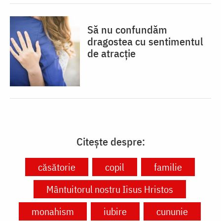
Să nu confundăm
dragostea cu sentimentul
de atracție
Citește despre:
căsătorie
copil
familie
Mântuitorul nostru Iisus Hristos
monahism
iubire
cununie