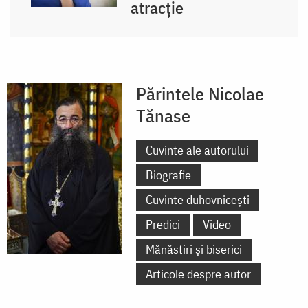
atracție
Părintele Nicolae
Tănase
Cuvinte ale autorului
Biografie
Cuvinte duhovnicești
Predici
Video
Mănăstiri și biserici
Articole despre autor