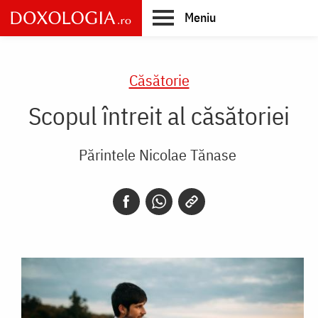
Skip
Meniu
to
main
Main
content
navigation
Căsătorie
Scopul întreit al căsătoriei
Părintele Nicolae Tănase