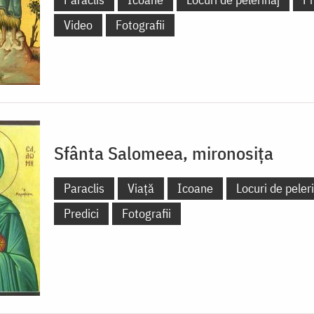
Video
Fotografii
Sfânta Salomeea, mironosița
Paraclis
Viață
Icoane
Locuri de peler
Predici
Fotografii