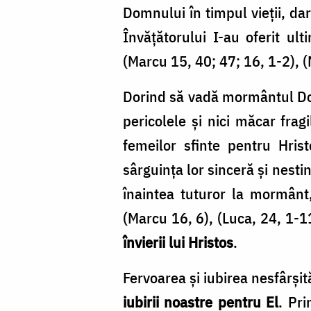
Domnului în timpul vieții, da
Învățătorului I-au oferit u
(Marcu 15, 40; 47; 16, 1-2), (
Dorind să vadă mormântul Dom
pericolele și nici măcar frag
femeilor sfinte pentru Hris
sârguința lor sinceră și nesti
înaintea tuturor la mormânt,
(Marcu 16, 6), (Luca, 24, 1-1
învierii lui Hristos
.
Fervoarea și iubirea nesfârșit
iubirii noastre pentru El
. Pr