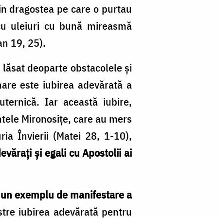
Din dragostea pe care o purtau
 cu uleiuri cu bună mireasmă
an 19, 25).
lăsat deoparte obstacolele și
 mare este iubirea adevărată a
ternică. Iar această iubire,
intele Mironosițe, care au mers
ia Învierii (Matei 28, 1-10),
vărați și egali cu Apostolii ai
ă
un exemplu de manifestare a
astre iubirea adevărată pentru