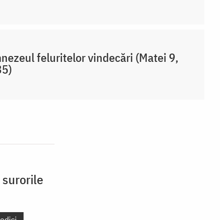
ezeul feluritelor vindecări (Matei 9,
35)
 surorile
edici