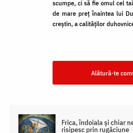
scumpe, ci să fie omul cel tai
de mare preţ înaintea lui 
creştin, a calităţilor duhovnice
Alătură-te comu
Frica, îndoiala și chiar 
risipesc prin rugăciune