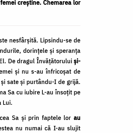
r femei creștine. Chemarea lor
ste nesfârșită. Lipsindu-se de
ândurile, dorinţele şi speranţa
El. De dragul Învăţătorului
şi-
mei și nu s-au înfricoșat de
și sate și purtându-I de grijă.
a Sa cu iubire L-au însoțit pe
 Lui.
cea Sa și prin faptele lor
au
estea nu numai că I-au slujit