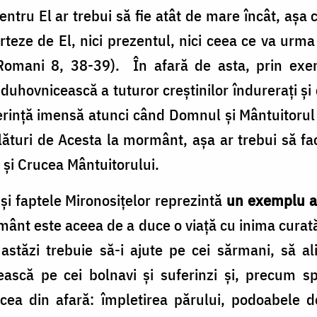
entru El ar trebui să fie atât de mare încât, așa
eze de El, nici prezentul, nici ceea ce va urma l
 (Romani 8, 38-39). În afară de asta, prin exem
 duhovnicească a tuturor creștinilor îndurerați ș
erință imensă atunci când Domnul și Mântuitorul l
ături de Acesta la mormânt, așa ar trebui să facă
 și Crucea Mântuitorului.
 și faptele Mironosițelor reprezintă
un exemplu al
ânt este aceea de a duce o viață cu inima curată
astăzi trebuie să-i ajute pe cei sărmani, să al
jească pe cei bolnavi și suferinzi și, precum 
cea din afară: împletirea părului, podoabele d