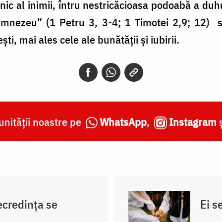
nic al inimii, întru nestricăcioasa podoabă a duhul
Dumnezeu”
(1 Petru 3, 3-4; 1 Timotei 2,9; 12) s
şti, mai ales cele ale bunătăţii şi iubirii.
nității noastre pe
WhatsApp
,
Instagram
necredința se
Ei s