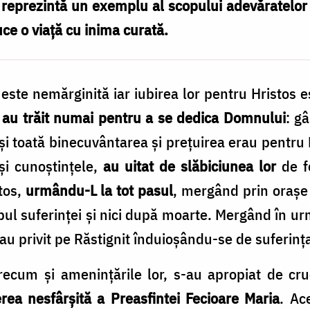
r reprezintă un exemplu al scopului adevăratelo
ce o viață cu inima curată.
 este nemărginită iar iubirea lor pentru Hristos e
r au trăit numai pentru a se dedica Domnului
: g
şi toată binecuvântarea şi preţuirea erau pentru 
și cunoștințele,
au uitat de slăbiciunea lor
de fe
tos,
urmându-L la tot pasul
, mergând prin orașe 
ul suferinței și nici după moarte. Mergând în urm
u privit pe Răstignit înduioșându-se de suferința
ecum și amenințările lor, s-au apropiat de cru
rea nesfârșită a Preasfintei Fecioare Maria
. Ac