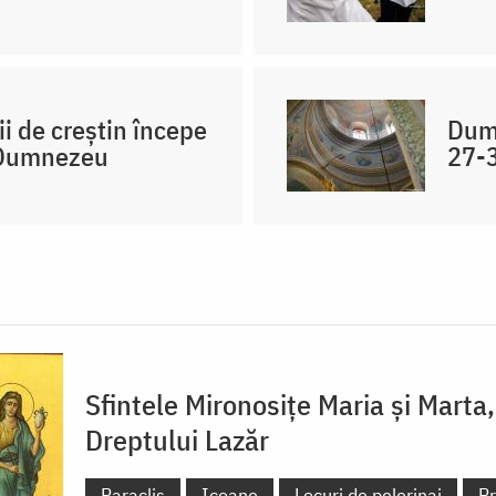
ii de creștin începe
Dumn
i Dumnezeu
27-
Sfintele Mironosițe Maria și Marta,
Dreptului Lazăr
Paraclis
Icoane
Locuri de pelerinaj
Pr