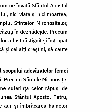
 cum ne învață Sfântul Apostol
ui, nici viața şi nici moartea,
plul Sfintelor Mironosițelor,
i căzuți în deznădejde. Precum
or a fost răstignit și îngropat
 și ceilalți creștini, să caute
 scopului adevăratelor femei
. Precum Sfintele Mironosițe,
ine suferința celor răpuși de
spunea Sfântul Apostol Petru,
e aur şi îmbrăcarea hainelor