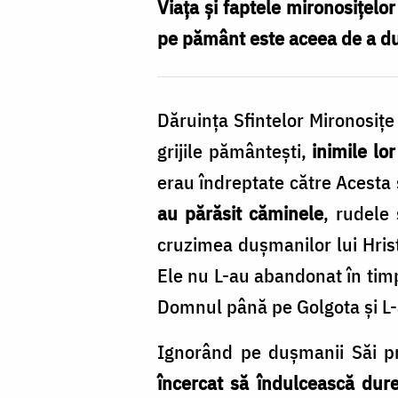
creștine
Viața și faptele mironosițelo
de
pe pământ este aceea de a du
astăzi
Dăruința Sfintelor Mironosițe
grijile pământești,
inimile lo
erau îndreptate către Acesta 
au părăsit căminele
, rudele 
cruzimea dușmanilor lui Hris
Ele nu L-au abandonat în timp
Domnul până pe Golgota și L-a
Ignorând pe dușmanii Săi pr
încercat să îndulcească dure