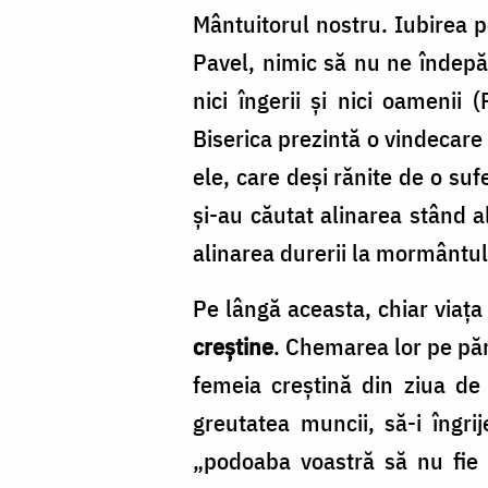
Mântuitorul nostru. Iubirea p
Pavel, nimic să nu ne îndepărt
nici îngerii și nici oamenii
Biserica prezintă o vindecare
ele, care deși rănite de o suf
și-au căutat alinarea stând al
alinarea durerii la mormântul
Pe lângă aceasta, chiar viața
creștine
. Chemarea lor pe păm
femeia creștină din ziua de 
greutatea muncii, să-i îngri
„podoaba voastră să nu fie 