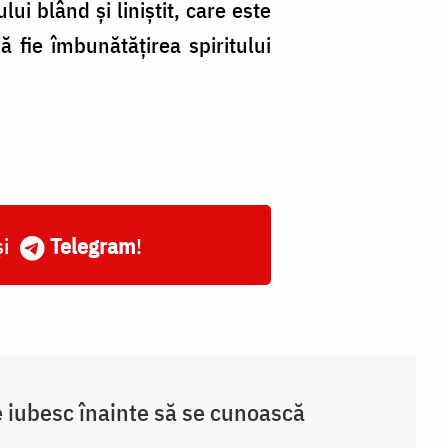
ui blând şi liniştit, care este
ă fie îmbunătăţirea spiritului
și
Telegram
!
e iubesc înainte să se cunoască