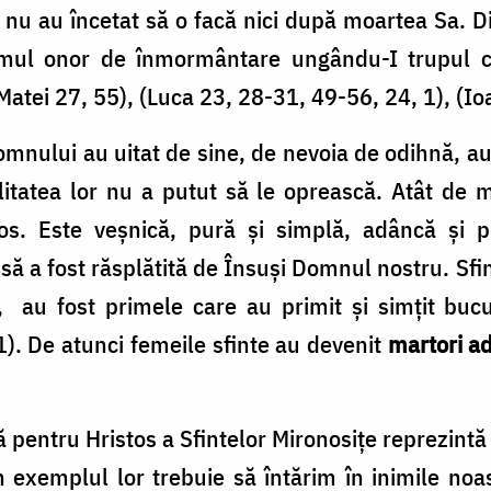
r nu au încetat să o facă nici după moartea Sa. 
ltimul onor de înmormântare ungându-I trupul
Matei 27, 55), (Luca 23, 28-31, 49-56, 24, 1), (Io
nului au uitat de sine, de nevoia de odihnă, au 
ilitatea lor nu a putut să le oprească. Atât de
tos. Este veșnică, pură și simplă, adâncă și pu
nsă a fost răsplătită de Însuși Domnul nostru. Sf
 au fost primele care au primit și simțit bucur
1). De atunci femeile sfinte au devenit
martori ade
ă pentru Hristos a Sfintelor Mironosițe reprezint
in exemplul lor trebuie să întărim în inimile no