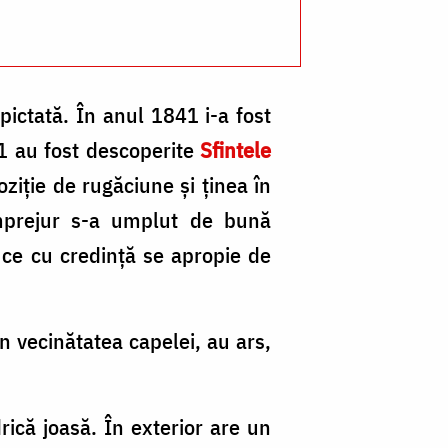
pictată. În anul 1841 i-a fost
41 au fost descoperite
Sfintele
oziție de rugăciune și ținea în
imprejur s-a umplut de bună
 ce cu credință se apropie de
în vecinătatea capelei, au ars,
rică joasă. În exterior are un