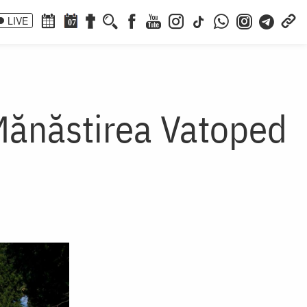
LIVE
07
a Mănăstirea Vatoped