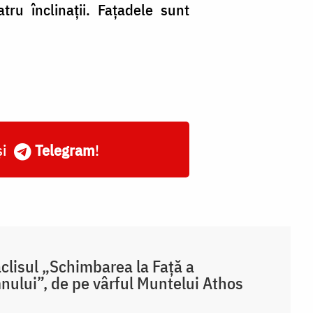
tru înclinații. Fațadele sunt
și
Telegram
!
clisul „Schimbarea la Față a
ului”, de pe vârful Muntelui Athos