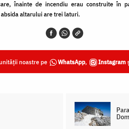
care, înainte de incendiu erau construite în pa
bsida altarului are trei laturi.
nității noastre pe
WhatsApp
,
Instagram
Para
Domn