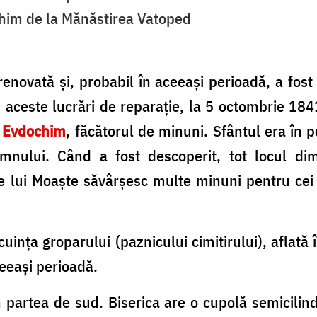
him de la Mănăstirea Vatoped
renovată și, probabil în aceeași perioadă, a fost 
 aceste lucrări de reparație, la 5 octombrie 18
i Evdochim
, făcătorul de minuni. Sfântul era în p
mnului. Când a fost descoperit, tot locul d
e lui Moaște săvârșesc multe minuni pentru cei
cuința groparului (paznicului cimitirului), aflată 
ceeași perioadă.
în partea de sud. Biserica are o cupolă semicilind