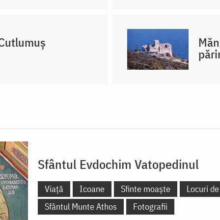
 Cutlumuș
Mănă
pări
Sfântul Evdochim Vatopedinul
Viață
Icoane
Sfinte moaște
Locuri de
Sfântul Munte Athos
Fotografii