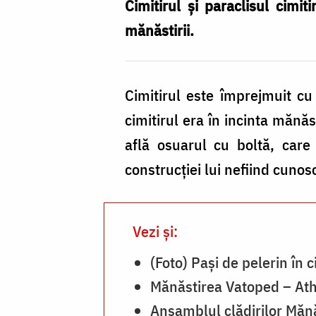
cimitirului
Cimitirul și paraclisul cimit
de
mănăstirii.
la
Mănăstirea
Cimitirul este împrejmuit cu 
Vatoped
cimitirul era în incinta mănăst
/
află osuarul cu boltă, care a
Foto:
construcției lui nefiind cunos
pr.
Silviu
Cluci
Vezi și:
(Foto) Pași de pelerin în 
Mănăstirea Vatoped – At
Ansamblul clădirilor Mănă