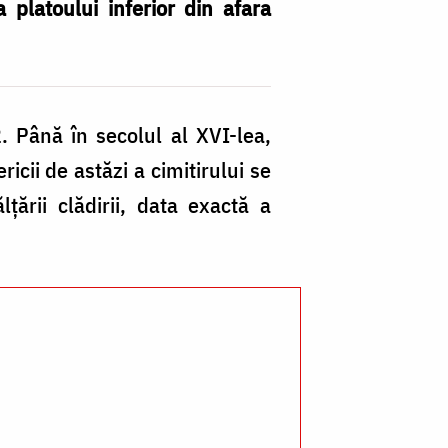
a platoului inferior din afara
2. Până în secolul al XVI-lea,
ricii de astăzi a cimitirului se
lțării clădirii, data exactă a