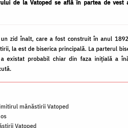
irului de la Vatoped se află în partea de vest 
un zid înalt, care a fost construit în anul 189
irii, la est de biserica principală. La parterul bise
 existat probabil chiar din faza inițială a înă
cută.
cimitirul mănăstirii Vatoped
hos
stirii Vatoped