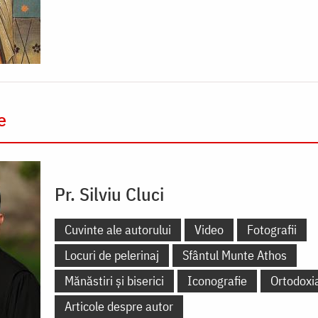
e
Pr. Silviu Cluci
Cuvinte ale autorului
Video
Fotografii
Locuri de pelerinaj
Sfântul Munte Athos
Mănăstiri și biserici
Iconografie
Ortodoxi
Articole despre autor