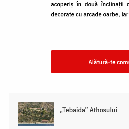
acoperiș în două înclinații 
decorate cu arcade oarbe, iar a
Alătură-te comu
„Tebaida” Athosului