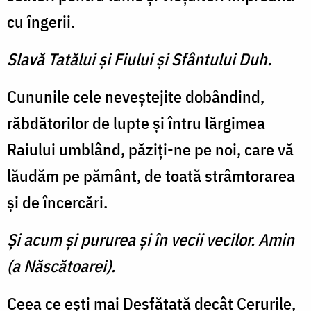
cu îngerii.
Slavă Tatălui şi Fiului şi Sfântului Duh.
Cununile cele neveştejite do­bândind,
răbdătorilor de lupte şi întru lărgimea
Raiului umblând, păziţi-ne pe noi, care vă
lăudăm pe pământ, de toată strâmtorarea
şi de încercări.
Şi acum şi pururea şi în vecii vecilor. Amin
(a Născătoarei).
Ceea ce eşti mai Desfătată de­cât Cerurile,