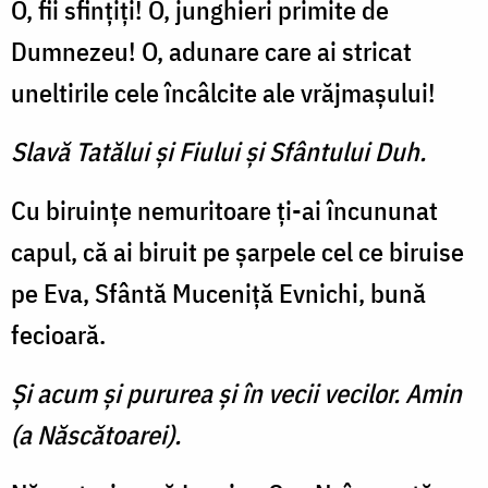
O, fii sfinţiţi! O, junghieri primite de
Dumnezeu! O, adu­nare care ai stricat
uneltirile cele încâlcite ale vrăjmaşului!
Slavă Tatălui şi Fiului şi Sfântului Duh.
Cu biruinţe nemuritoare ţi-ai încununat
capul, că ai biruit pe şarpele cel ce biruise
pe Eva, Sfântă Muceniţă Evnichi, bună
fecioară.
Şi acum şi pururea şi în vecii vecilor. Amin
(a Născătoarei).