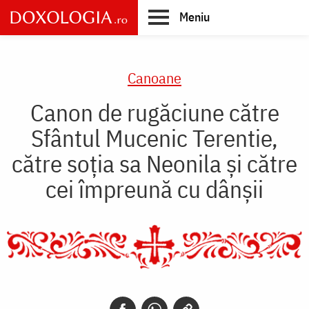
Skip
Meniu
to
main
Main
content
navigation
Canoane
Canon de rugăciune către
Sfântul Mucenic Terentie,
către soţia sa Neonila şi către
cei împreună cu dânşii