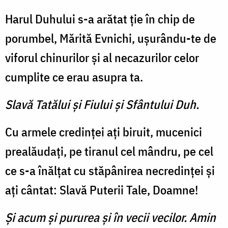
Harul Duhului s-a arătat ţie în chip de
porumbel, Mărită Evnichi, uşurându-te de
viforul chinurilor şi al necazurilor ce­lor
cumplite ce erau asupra ta.
Slavă Tatălui şi Fiului şi Sfântului Duh.
Cu armele credinţei aţi bi­ruit, mucenici
prealăudaţi, pe tiranul cel mândru, pe cel
ce s-a înălţat cu stăpânirea necre­dinţei şi
aţi cântat: Slavă Pu­terii Tale, Doamne!
Şi acum şi pururea şi în vecii vecilor. Amin