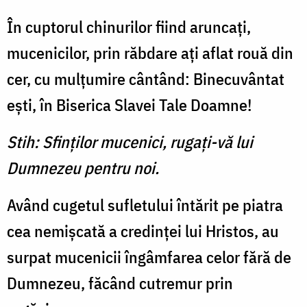
În cuptorul chinurilor fiind aruncaţi,
mucenicilor, prin răbdare aţi aflat rouă din
cer, cu mulţumire cântând: Binecu­vântat
eşti, în Biserica Slavei Tale Doamne!
Stih: Sfinţilor mucenici, rugaţi-vă lui
Dumnezeu pentru noi.
Având cugetul sufletului în­tărit pe piatra
cea nemişcată a credinţei lui Hristos, au
surpat mucenicii îngâmfarea celor fără de
Dumnezeu, făcând cutre­mur prin