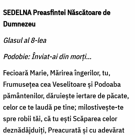
SEDELNA Preasfintei Născătoare de
Dumnezeu
Glasul al 8-lea
Podobie: Înviat-ai din morţi...
Fecioară Marie, Mărirea în­gerilor, tu,
Frumuseţea cea Veselitoare şi Podoaba
pământe­nilor, dăruieşte iertare de pă­cate,
celor ce te laudă pe tine; milostiveşte-te
spre robii tăi, că tu eşti Scăparea celor
deznă­dăjduiţi, Preacurată şi cu ade­vărat