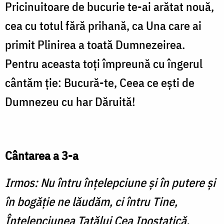
Pricinuitoare de bucurie te-ai arătat nouă,
cea cu totul fără prihană, ca Una care ai
primit Plinirea a toată Dumnezeirea.
Pentru aceasta toţi împreună cu îngerul
cântăm ţie: Bucură-te, Ceea ce eşti de
Dumnezeu cu har Dăruită!
Cântarea a 3-a
Irmos: Nu întru înţelepciune şi în putere şi
în bogăţie ne lăudăm, ci întru Tine,
Înţelep­ciunea Tatălui Cea Ipostatică,