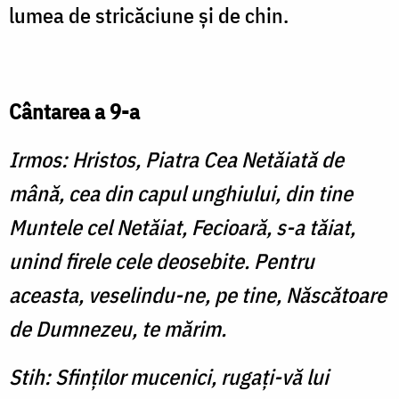
lu­mea de stricăciune şi de chin.
Cântarea a 9-a
Irmos: Hristos, Piatra Cea Ne­tăiată de
mână, cea din capul unghiului, din tine
Muntele cel Netăiat, Fecioară, s-a tăiat,
unind firele cele deosebite. Pentru
aceasta, veselindu-ne, pe tine, Născătoare
de Dumnezeu, te mărim.
Stih: Sfinţilor mucenici, rugaţi-vă lui