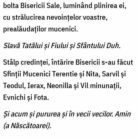
bolta Bisericii Sale, lu­minând plinirea ei,
cu strălu­cirea nevoinţelor voastre,
prealăudaţilor mucenici.
Slavă Tatălui şi Fiului şi Sfântului Duh.
Stâlp credinţei, întărire Bise­ricii s-au făcut
Sfinţii Mucenici Terentie şi Nita, Sarvil şi
Teodul, Ierax, Neonilla şi Vil minunaţii,
Evnichi şi Fota.
Şi acum şi pururea şi în vecii vecilor. Amin
(a Născătoarei).