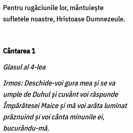
Pentru rugăciunile lor, mântuieşte
sufletele noastre, Hristoase Dumnezeule.
Cântarea 1
Glasul al 4-lea
Irmos: Deschide-voi gura mea şi se va
umple de Duhul şi cuvânt voi răspunde
Împără­tesei Maice şi mă voi arăta luminat
prăznuind şi voi cânta minunile ei,
bucurându-mă.