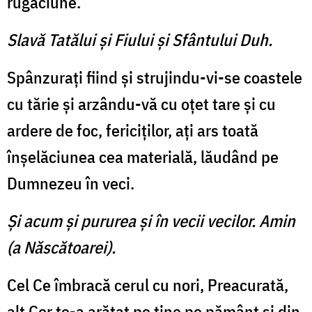
rugăciune.
Slavă Tatălui şi Fiului şi Sfântului Duh.
Spânzuraţi fiind şi strujindu-vi-se coastele
cu tărie şi arzându-vă cu oţet tare şi cu
ardere de foc, fericiţilor, aţi ars toată
înşelăciunea cea materială, lău­dând pe
Dumnezeu în veci.
Şi acum şi pururea şi în vecii vecilor. Amin
(a Născătoarei).
Cel Ce îmbracă cerul cu nori, Preacurată,
alt Cer te-a arătat pe tine pe pământ şi din