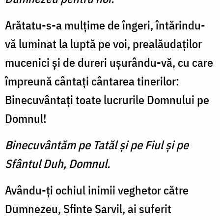
Arătatu-s-a mulţime de în­geri, întărindu-
vă luminat la luptă pe voi, prealăudaţilor
mucenici şi de dureri uşurându-vă, cu care
împreună cântaţi cântarea tinerilor:
Binecu­vântaţi toate lucrurile Domnu­lui pe
Domnul!
Binecuvântăm pe Tatăl şi pe Fiul şi pe
Sfântul Duh, Domnul.
Avându-ţi ochiul inimii ve­ghetor către
Dumnezeu, Sfinte Sarvil, ai suferit