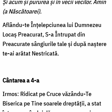
Şi acum şi pururea şi în vecii vecilor. Amin
(a Născătoarei).
Aflându-te Înţelepciunea lui Dumnezeu
Locaş Preacurat, S-a Întrupat din
Preacurate sângiurile tale şi după naştere
te-ai arătat Nestricată.
Cântarea a 4-a
Irmos: Ridicat pe Cruce văzându-Te
Biserica pe Tine soarele dreptăţii, a stat