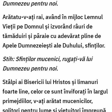
Dumnezeu pentru noi.
Arătatu-v-aţi rai, având în mijloc Lemnul
Vieţii pe Domnul şi izvorând râuri de
tămăduiri şi pâraie cu adevărat pline de
Apele Dumnezeieşti ale Duhului, sfinţilor.
Stih: Sfinţilor mucenici, rugaţi-vă lui
Dumnezeu pentru noi.
Stâlpi ai Bisericii lui Hristos şi limanuri
foarte line, celor ce sunt înviforaţi în largul
primej­diilor, v-aţi arătat mucenicilor,
solitori pentru lume şi vieţuitori împreună