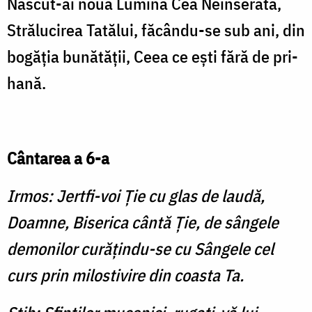
Născut-ai nouă Lumina Cea Neînserată,
Strălucirea Tatălui, făcându-se sub ani, din
bogăţia bunătăţii, Ceea ce eşti fără de pri­
hană.
Cântarea a 6-a
Irmos: Jertfi-voi Ţie cu glas de laudă,
Doamne, Biserica cântă Ţie, de sângele
demonilor curăţindu-se cu Sângele cel
curs prin milostivire din coasta Ta.