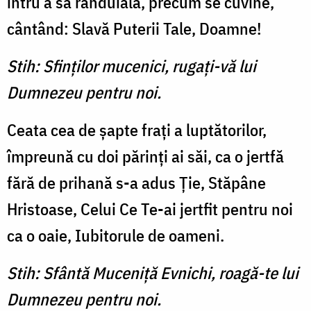
întru a sa rânduială, precum se cuvine,
cântând: Slavă Puterii Tale, Doamne!
Stih: Sfinţilor mucenici, rugaţi-vă lui
Dumnezeu pentru noi.
Ceata cea de şapte fraţi a luptătorilor,
împreună cu doi părinţi ai săi, ca o jertfă
fără de prihană s-a adus Ţie, Stăpâne
Hristoase, Celui Ce Te-ai jertfit pentru noi
ca o oaie, Iubitorule de oameni.
Stih: Sfântă Muceniţă Evnichi, roagă-te lui
Dumnezeu pentru noi.