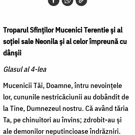
Troparul Sfinţilor Mucenici Terentie şi al
soţiei sale Neonila şi al celor împreună cu
dânşii
Glasul al 4-lea
Mucenicii Tăi, Doamne, întru nevoinţele
lor, cununile nestricăciunii au dobândit de
la Tine, Dumnezeul nostru. Că având tăria
Ta, pe chinuitori au învins; zdrobit-au şi
ale demonilor neputincioase îndrăzniri.