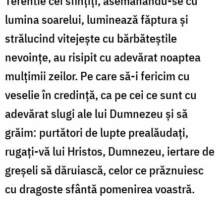
Terentie cei sfinţiţi, asemănându-se cu
lumina soarelui, luminează făptura şi
strălu­cind vitejeşte cu bărbăteştile
nevoinţe, au risipit cu adevărat noaptea
mulţimii zeilor. Pe care să-i fericim cu
veselie în credin­ţă, ca pe cei ce sunt cu
adevărat slugi ale lui Dumnezeu şi să
grăim: purtători de lupte prealăudaţi,
rugaţi-vă lui Hristos, Dumnezeu, iertare de
greşeli să dăruiască, celor ce prăznuiesc
cu dragoste sfântă pomenirea voastră.