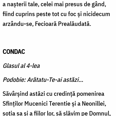
a naşterii tale, celei mai presus de gând,
fiind cuprins peste tot cu foc şi nici­decum
arzându-se, Fecioară Prealăudată.
CONDAC
Glasul al 4-lea
Podobie: Arătatu-Te-ai astăzi...
Săvârşind astăzi cu credinţă pomenirea
Sfinţilor Mucenici Terentie şi a Neonillei,
soţia sa şi a fiilor lor, să slăvim pe Domnul,