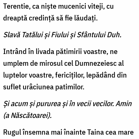
Terentie, ca nişte mucenici viteji, cu
dreaptă credinţă să fie lăudaţi.
Slavă Tatălui şi Fiului şi Sfântului Duh.
Intrând în livada pătimirii voastre, ne
umplem de mirosul cel Dumnezeiesc al
luptelor voas­tre, fericiţilor, lepădând din
suflet urâciunea patimilor.
Şi acum şi pururea şi în vecii vecilor. Amin
(a Născătoarei).
Rugul însemna mai înainte Taina cea mare