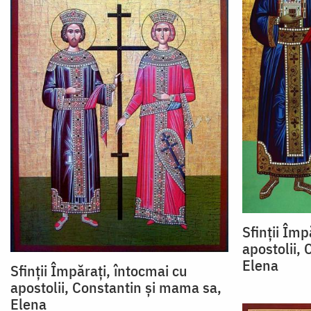
Sfinții Împ
apostolii,
Elena
Sfinții Împărați, întocmai cu
apostolii, Constantin și mama sa,
Elena