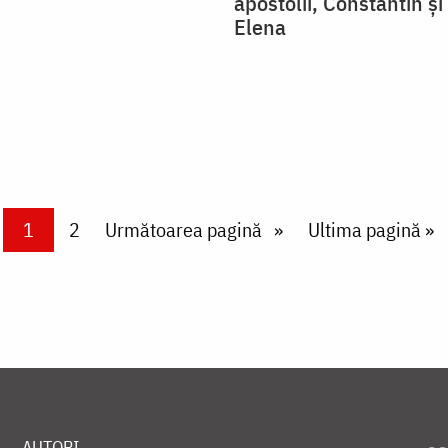
apostolii, Constantin ș
Elena
Current page
1
Page
2
Next page
Următoarea pagină
Last page
Ultima pagină »
AUTORI