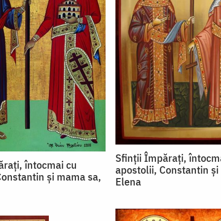
Sfinții Împărați, întocm
ărați, întocmai cu
apostolii, Constantin ș
 Constantin și mama sa,
Elena