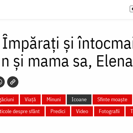
i Împărați și întocma
in și mama sa, Elena
ăciuni
Viață
Minuni
Icoane
Sfinte moaște
ticole despre sfânt
Predici
Video
Fotografii
T