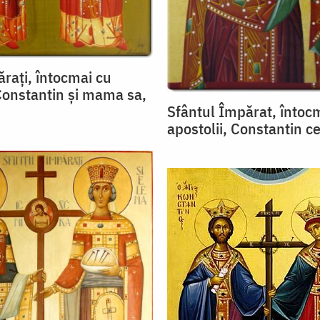
ărați, întocmai cu
 Constantin și mama sa,
Sfântul Împărat, întoc
apostolii, Constantin c