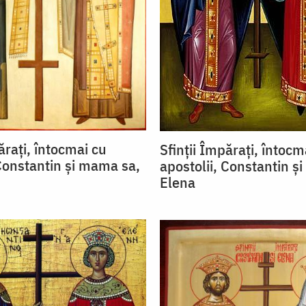
ărați, întocmai cu
Sfinții Împărați, întocm
 Constantin și mama sa,
apostolii, Constantin ș
Elena