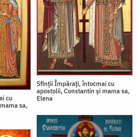
Sfinții Împărați, întocmai cu
apostolii, Constantin și mama sa,
ai cu
Elena
i mama sa,