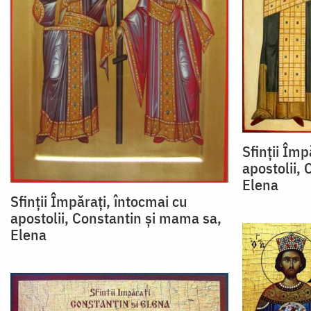
Sfinții Împ
apostolii,
Elena
Sfinții Împărați, întocmai cu
apostolii, Constantin și mama sa,
Elena