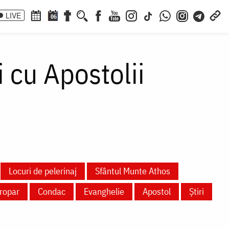
LIVE
06
i cu Apostolii
Locuri de pelerinaj
Sfântul Munte Athos
ropar
Condac
Evanghelie
Apostol
Știri