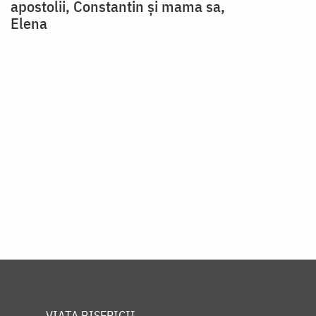
apostolii, Constantin și mama sa,
Elena
Paginare
VIAȚA BISERICII