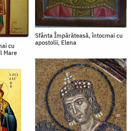
Sfânta Împărăteasă, întocmai cu
apostolii, Elena
mai cu
el Mare