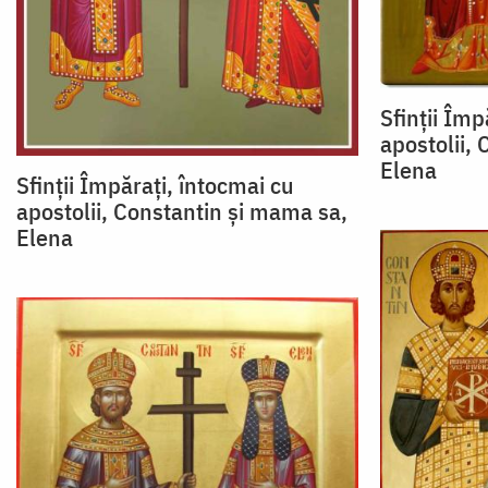
Sfinții Împ
apostolii,
Elena
Sfinții Împărați, întocmai cu
apostolii, Constantin și mama sa,
Elena