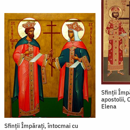
Sfinții Împ
apostolii,
Elena
Sfinții Împărați, întocmai cu