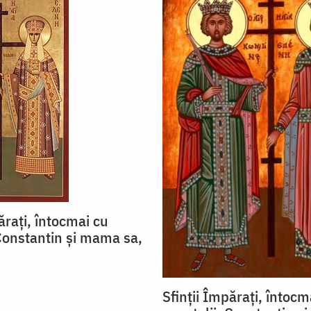
ărați, întocmai cu
 Constantin și mama sa,
Sfinții Împărați, întocm