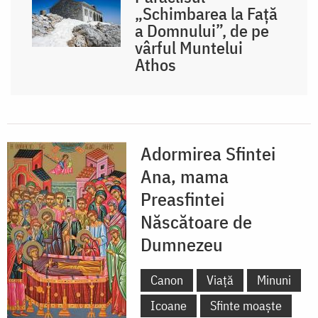
„Schimbarea la Față
a Domnului”, de pe
vârful Muntelui
Athos
Adormirea Sfintei
Ana, mama
Preasfintei
Născătoare de
Dumnezeu
Canon
Viață
Minuni
Icoane
Sfinte moaște