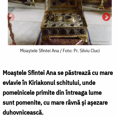
Moaștele
Moaștele Sfintei Ana / Foto: Pr. Silviu Cluci
Sfintei
Ana
Moaştele Sfintei Ana se păstrează cu mare
/
evlavie în Kiriakonul schitului, unde
Foto:
pomelnicele primite din întreaga lume
S
Pr.
sunt pomenite, cu mare râvnă şi aşezare
Silviu
ș
duhovnicească.
Cluci