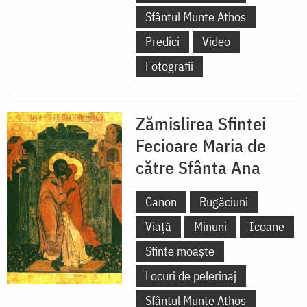
Sfântul Munte Athos
Predici
Video
Fotografii
Zămislirea Sfintei
Fecioare Maria de
către Sfânta Ana
Canon
Rugăciuni
Viață
Minuni
Icoane
Sfinte moaște
Locuri de pelerinaj
Sfântul Munte Athos