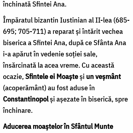
închinată Sfintei Ana.
Împăratul bizantin Iustinian al II-lea (685-
695; 705-711) a reparat şi întărit vechea
biserica a Sfintei Ana, după ce Sfânta Ana
i-a apărut în vedenie soţiei sale,
însărcinată la acea vreme. Cu această
ocazie,
Sfintele ei Moaşte
şi
un veșmânt
(acoperământ) au fost aduse în
Constantinopol
şi aşezate în biserică, spre
închinare.
Aducerea moaştelor în Sfântul Munte