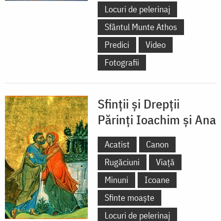
Locuri de pelerinaj
Sfântul Munte Athos
Predici
Video
Fotografii
Sfinții și Drepții
Părinți Ioachim și Ana
Acatist
Canon
Rugăciuni
Viață
Minuni
Icoane
Sfinte moaște
Locuri de pelerinaj