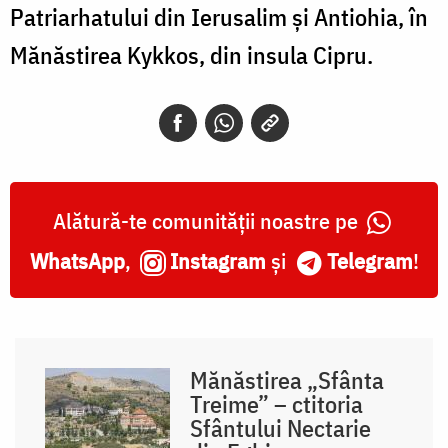
Patriarhatului din Ierusalim şi Antiohia, în
Mănăstirea Kykkos, din insula Cipru.
Alătură-te comunității noastre pe
WhatsApp
,
Instagram
și
Telegram
!
Mănăstirea „Sfânta
Treime” – ctitoria
Sfântului Nectarie