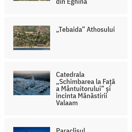
din Eghina
„Tebaida” Athosului
Catedrala
„Schimbarea la Față
a Mântuitorului” și
incinta Mănăstirii
Valaam
Paraclisul