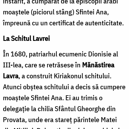
înstărit, a cumpărat de la episcopii arabi
moaştele (piciorul stâng) Sfintei Ana,
împreună cu un certificat de autenticitate.
La Schitul Lavrei
În 1680, patriarhul ecumenic Dionisie al
III-lea, care se retrăsese în
Mănăstirea
Lavra
, a construit Kiriakonul schitului.
Atunci obştea schitului a decis să cumpere
moaștele Sfintei Ana. Ei au trimis o
delegație la chilia Sfântul Gheorghe din
Provata, unde era stareţ părintele Matei