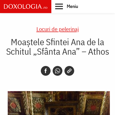
Skip
Meniu
to
main
Main
content
navigation
Locuri de pelerinaj
Moaștele Sfintei Ana de la
Schitul „Sfânta Ana” – Athos