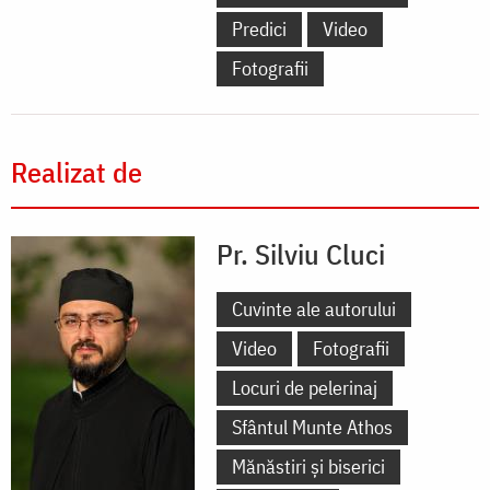
Predici
Video
Fotografii
Realizat de
Pr. Silviu Cluci
Cuvinte ale autorului
Video
Fotografii
Locuri de pelerinaj
Sfântul Munte Athos
Mănăstiri și biserici