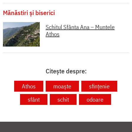
Mănăstiri și biserici
Schitul Sfânta Ana – Muntele
Athos
Citește despre:
Athos
moaște
sfințenie
sfânt
schit
odoare