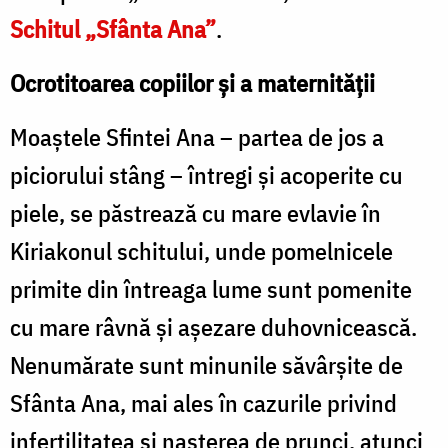
Schitul „Sfânta Ana”
.
Ocrotitoarea copiilor și a maternității
Moaştele Sfintei Ana – partea de jos a
piciorului stâng – întregi şi acoperite cu
piele, se păstrează cu mare evlavie în
Kiriakonul schitului, unde pomelnicele
primite din întreaga lume sunt pomenite
cu mare râvnă şi aşezare duhovnicească.
Nenumărate sunt minunile săvârşite de
Sfânta Ana, mai ales în cazurile privind
infertilitatea şi naşterea de prunci, atunci