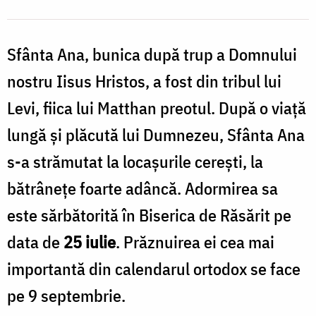
Sfânta Ana, bunica după trup a Domnului
l
nostru Iisus Hristos, a fost din tribul lui
Levi, fiica lui Matthan preotul. După o viaţă
lungă şi plăcută lui Dumnezeu, Sfânta Ana
d
i
s-a strămutat la locaşurile cereşti, la
C
bătrânețe foarte adâncă. Adormirea sa
este sărbătorită în Biserica de Răsărit pe
data de
25 iulie
. Prăznuirea ei cea mai
importantă din calendarul ortodox se face
pe 9 septembrie.