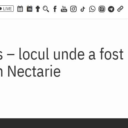
LIVE
06
 – locul unde a fost
h Nectarie