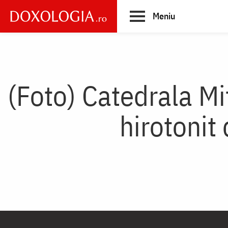
Skip
Meniu
to
main
Main
content
navigation
(Foto) Catedrala Mi
hirotonit