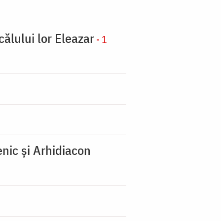
călului lor Eleazar
- 1
nic şi Arhidiacon