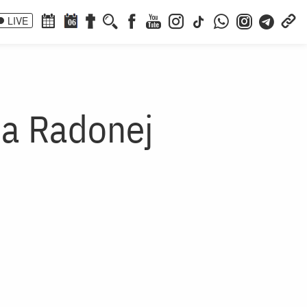
LIVE
06
la Radonej