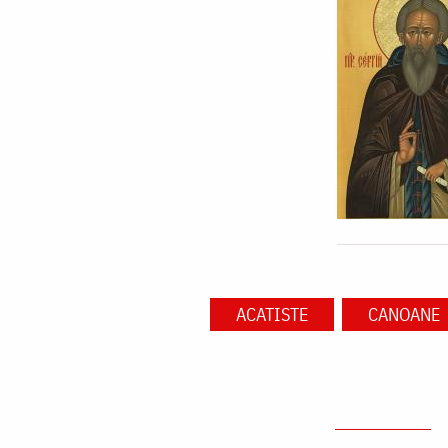
ACATISTE
CANOANE