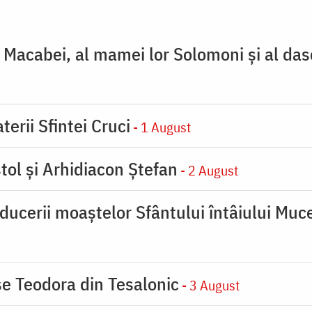
ţi Macabei, al mamei lor Solomoni şi al das
terii Sfintei Cruci
- 1 August
tol și Arhidiacon Ștefan
- 2 August
ducerii moaştelor Sfântului întâiului Muce
se Teodora din Tesalonic
- 3 August