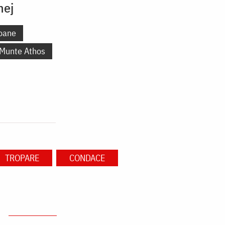
nej
oane
 Munte Athos
TROPARE
CONDACE