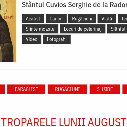
Sfântul Cuvios Serghie de la Rado
Acatist
Canon
Rugăciuni
Viață
Ic
Sfinte moaște
Locuri de pelerinaj
Sfântul
Video
Fotografii
PARACLISE
RUGĂCIUNI
SLUJBE
TROPARELE LUNII AUGUST