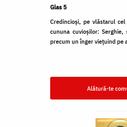
Glas 5
Credincioși, pe vlăstarul cel
cununa cuvioșilor: Serghie, s
precum un înger viețuind pe 
Alătură-te comu