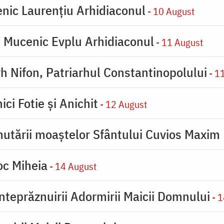
enic Laurențiu Arhidiaconul
- 10 August
e Mucenic Evplu Arhidiaconul
- 11 August
rh Nifon, Patriarhul Constantinopolului
- 1
ici Fotie şi Anichit
- 12 August
utării moaştelor Sfântului Cuvios Maxim 
oc Miheia
- 14 August
inteprăznuirii Adormirii Maicii Domnului
- 1