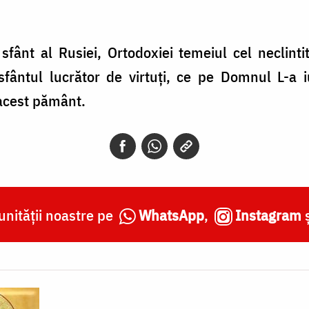
 sfânt al Rusiei, Ortodoxiei temeiul cel neclint
fântul lucrător de virtuți, ce pe Domnul L-a iu
acest pământ.
nității noastre pe
WhatsApp
,
Instagram