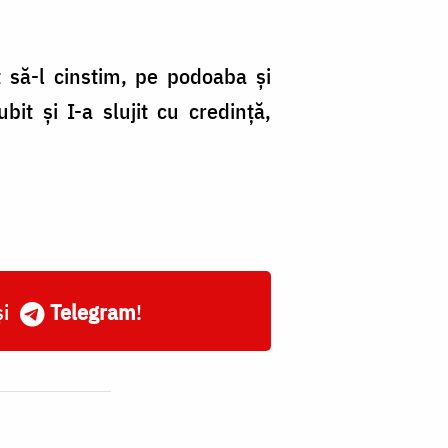
it să-l cinstim, pe podoaba și
bit și I-a slujit cu credință,
și
Telegram
!