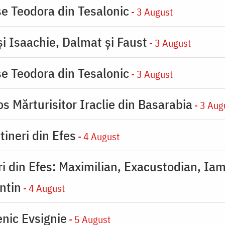
se Teodora din Tesalonic
- 3 August
şi Isaachie, Dalmat şi Faust
- 3 August
se Teodora din Tesalonic
- 3 August
s Mărturisitor Iraclie din Basarabia
- 3 Aug
tineri din Efes
- 4 August
eri din Efes: Maximilian, Exacustodian, Iam
ntin
- 4 August
nic Evsignie
- 5 August