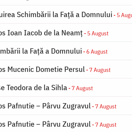
uirea Schimbării la Faţă a Domnului
- 5 Aug
ios Ioan Iacob de la Neamț
- 5 August
imbării la Faţă a Domnului
- 6 August
ios Mucenic Dometie Persul
- 7 August
se Teodora de la Sihla
- 7 August
os Pafnutie – Pârvu Zugravul
- 7 August
os Pafnutie – Pârvu Zugravul
- 7 August