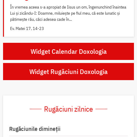
În vremea aceea s-a apropiat de Iisus un om, îngenunchind înaintea
Lui și zicându-I: Doamne, miluiește pe fiul meu, că este lunatic și
pătimește rău, căci adesea cade în...
Ev. Matei 17, 14-23
Widget Calendar Doxologia
Widget Rugăciuni Doxologia
Rugăciuni zilnice
Rugăciunile dimineții