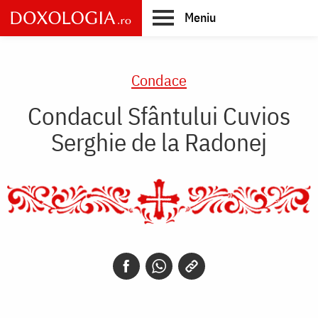
Skip
Meniu
to
main
Main
content
navigation
Condace
Condacul Sfântului Cuvios
Serghie de la Radonej