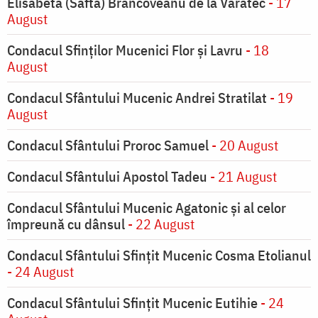
Elisabeta (Safta) Brâncoveanu de la Văratec
- 17
August
Condacul Sfinţilor Mucenici Flor şi Lavru
- 18
August
Condacul Sfântului Mucenic Andrei Stratilat
- 19
August
Condacul Sfântului Proroc Samuel
- 20 August
Condacul Sfântului Apostol Tadeu
- 21 August
Condacul Sfântului Mucenic Agatonic şi al celor
împreună cu dânsul
- 22 August
Condacul Sfântului Sfinţit Mucenic Cosma Etolianul
- 24 August
Condacul Sfântului Sfinţit Mucenic Eutihie
- 24