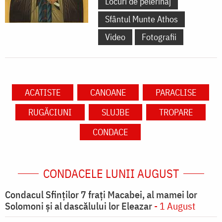
Locuri de pelerinaj
Sfântul Munte Athos
Video
Fotografii
ACATISTE
CANOANE
PARACLISE
RUGĂCIUNI
SLUJBE
TROPARE
CONDACE
CONDACELE LUNII AUGUST
Condacul Sfinţilor 7 fraţi Macabei, al mamei lor
Solomoni şi al dascălului lor Eleazar
- 1 August