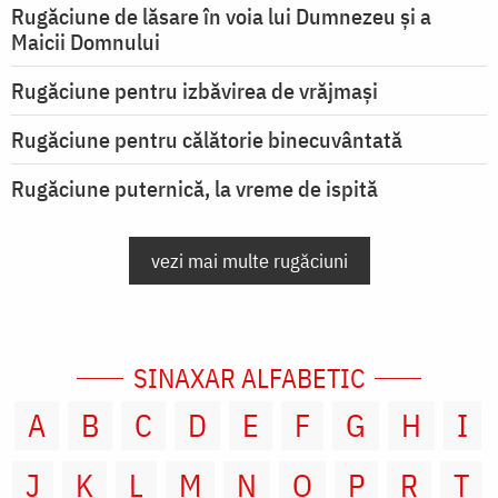
Rugăciune de lăsare în voia lui Dumnezeu şi a
Maicii Domnului
Rugăciune pentru izbăvirea de vrăjmași
Rugăciune pentru călătorie binecuvântată
Rugăciune puternică, la vreme de ispită
vezi mai multe rugăciuni
SINAXAR ALFABETIC
A
B
C
D
E
F
G
H
I
J
K
L
M
N
O
P
R
T