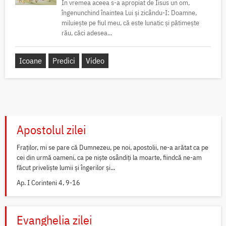
În vremea aceea s-a apropiat de Iisus un om,
îngenunchind înaintea Lui și zicându-I: Doamne,
miluiește pe fiul meu, că este lunatic și pătimește
rău, căci adesea...
Icoane
Predici
Video
Apostolul zilei
Fraților, mi se pare că Dumnezeu, pe noi, apostolii, ne-a arătat ca pe
cei din urmă oameni, ca pe niște osândiți la moarte, fiindcă ne-am
făcut priveliște lumii și îngerilor și...
Ap. I Corinteni 4, 9-16
Evanghelia zilei