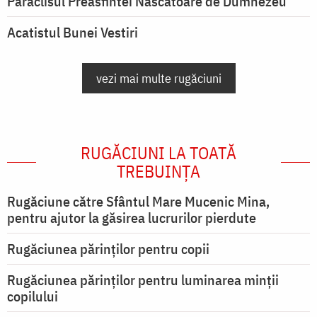
Paraclisul Preasfintei Născătoare de Dumnezeu
Acatistul Bunei Vestiri
vezi mai multe rugăciuni
RUGĂCIUNI LA TOATĂ
TREBUINȚA
Rugăciune către Sfântul Mare Mucenic Mina,
pentru ajutor la găsirea lucrurilor pierdute
Rugăciunea părinților pentru copii
Rugăciunea părinților pentru luminarea minţii
copilului