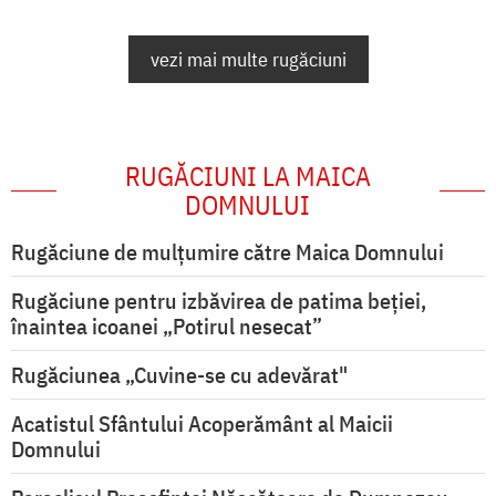
vezi mai multe rugăciuni
RUGĂCIUNI LA MAICA
DOMNULUI
Rugăciune de mulţumire către Maica Domnului
Rugăciune pentru izbăvirea de patima beției,
înaintea icoanei „Potirul nesecat”
Rugăciunea „Cuvine-se cu adevărat"
Acatistul Sfântului Acoperământ al Maicii
Domnului