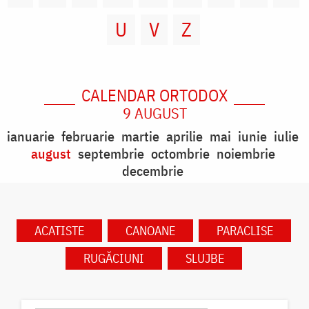
U
V
Z
CALENDAR ORTODOX
9 AUGUST
ianuarie
februarie
martie
aprilie
mai
iunie
iulie
august
septembrie
octombrie
noiembrie
decembrie
ACATISTE
CANOANE
PARACLISE
RUGĂCIUNI
SLUJBE