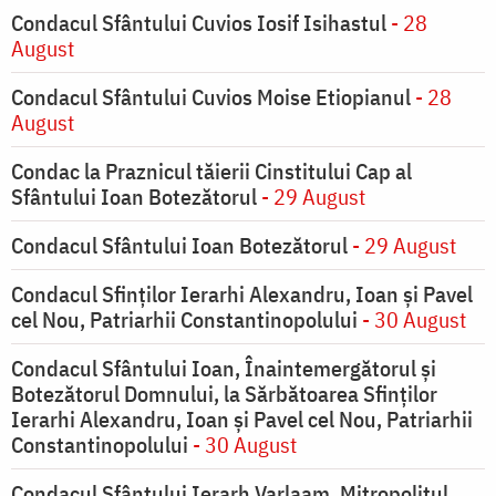
Condacul Sfântului Cuvios Iosif Isihastul
- 28
August
Condacul Sfântului Cuvios Moise Etiopianul
- 28
August
Condac la Praznicul tăierii Cinstitului Cap al
Sfântului Ioan Botezătorul
- 29 August
Condacul Sfântului Ioan Botezătorul
- 29 August
Condacul Sfinţilor Ierarhi Alexandru, Ioan şi Pavel
cel Nou, Patriarhii Constantinopolului
- 30 August
Condacul Sfântului Ioan, Înaintemergătorul şi
Botezătorul Domnului, la Sărbătoarea Sfinţilor
Ierarhi Alexandru, Ioan şi Pavel cel Nou, Patriarhii
Constantinopolului
- 30 August
Condacul Sfântului Ierarh Varlaam, Mitropolitul