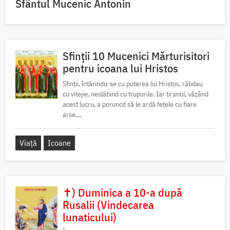
Sfântul Mucenic Antonin
Sfinții 10 Mucenici Mărturisitori
pentru icoana lui Hristos
Sfinții, întărindu-se cu puterea lui Hristos, răbdau
cu vitejie, neslăbind cu trupurile. Iar tiranul, văzând
acest lucru, a poruncit să le ardă fețele cu fiare
arse,...
Viață
Icoane
✝) Duminica a 10-a după
Rusalii (Vindecarea
lunaticului)