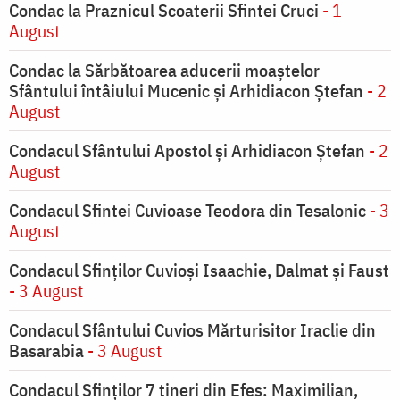
Condac la Praznicul Scoaterii Sfintei Cruci
- 1
August
Condac la Sărbătoarea aducerii moaştelor
Sfântului întâiului Mucenic şi Arhidiacon Ştefan
- 2
August
Condacul Sfântului Apostol și Arhidiacon Ștefan
- 2
August
Condacul Sfintei Cuvioase Teodora din Tesalonic
- 3
August
Condacul Sfinţilor Cuvioşi Isaachie, Dalmat şi Faust
- 3 August
Condacul Sfântului Cuvios Mărturisitor Iraclie din
Basarabia
- 3 August
Condacul Sfinţilor 7 tineri din Efes: Maximilian,