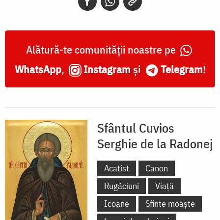
Alătură-te comunității noastre pe
WhatsApp
,
Instagram
și
Telegram
!
Sfântul Cuvios
Serghie de la Radonej
Acatist
Canon
Rugăciuni
Viață
Icoane
Sfinte moaște