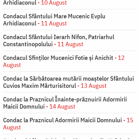
Arhidiaconul
- 10 August
Condacul Sfântului Mare Mucenic Evplu
Arhidiaconul
- 11 August
Condacul Sfântului Ierarh Nifon, Patriarhul
Constantinopolului
- 11 August
Condacul Sfinţilor Mucenici Fotie şi Anichit
- 12
August
Condac la Sărbătoarea mutării moaştelor Sfântului
Cuvios Maxim Mărturisitorul
- 13 August
Condac la Praznicul Înainte-prăznuirii Adormirii
Maicii Domnului
- 14 August
Condac la Praznicul Adormirii Maicii Domnului
- 15
August