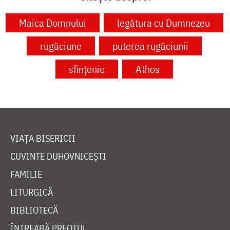
Maica Domnului
legătura cu Dumnezeu
rugăciune
puterea rugăciunii
sfințenie
Athos
VIAȚA BISERICII
CUVINTE DUHOVNICEȘTI
FAMILIE
LITURGICĂ
BIBLIOTECĂ
ÎNTREABĂ PREOTUL