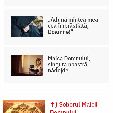
„Adună mintea mea
cea împrăștiată,
Doamne!”
Maica Domnului,
singura noastră
nădejde
✝) Soborul Maicii
Domnului