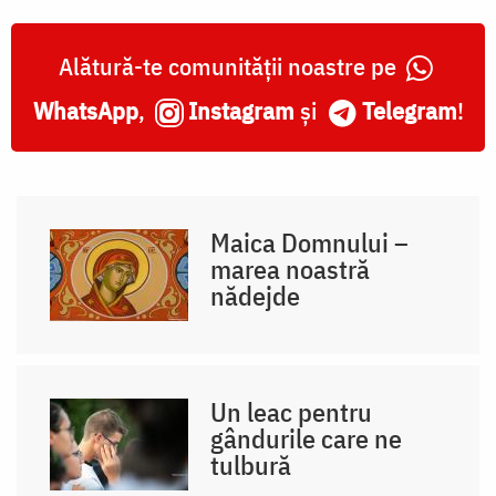
Alătură-te comunității noastre pe
WhatsApp
,
Instagram
și
Telegram
!
Maica Domnului –
marea noastră
nădejde
Un leac pentru
gândurile care ne
tulbură