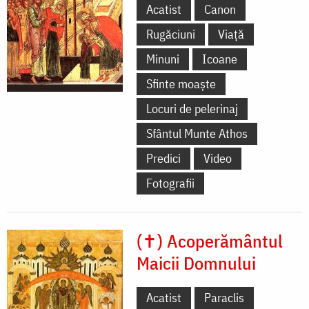
Acatist
Canon
Rugăciuni
Viață
Minuni
Icoane
Sfinte moaște
Locuri de pelerinaj
Sfântul Munte Athos
Predici
Video
Fotografii
(✝) Acoperământul
Maicii Domnului
Acatist
Paraclis