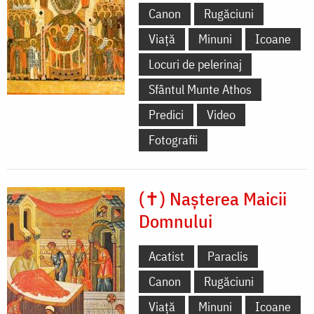
Canon
Rugăciuni
Viață
Minuni
Icoane
Locuri de pelerinaj
Sfântul Munte Athos
Predici
Video
Fotografii
(✝) Nașterea Maicii
Domnului
Acatist
Paraclis
Canon
Rugăciuni
Viață
Minuni
Icoane