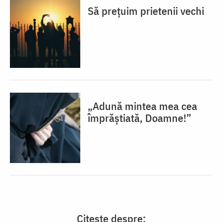
Să prețuim prietenii vechi
„Adună mintea mea cea
împrăștiată, Doamne!”
Citește despre: