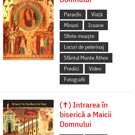
Paraclis
Viață
Minuni
Icoane
Sfinte moaște
Locuri de pelerinaj
Sfântul Munte Athos
Predici
Video
Fotografii
(✝) Intrarea în
biserică a Maicii
Domnului