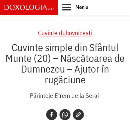
Skip
Meniu
to
main
Main
content
navigation
Cuvinte duhovnicești
Cuvinte simple din Sfântul
Munte (20) – Născătoarea de
Dumnezeu – Ajutor în
rugăciune
Părintele Efrem de la Serai