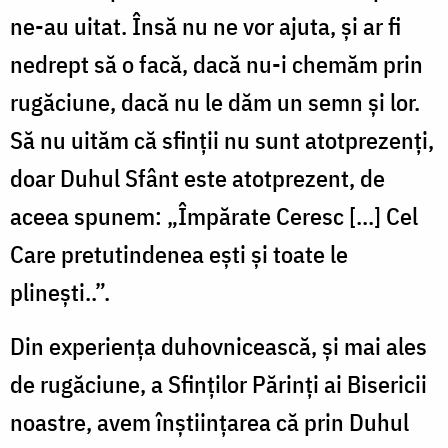
ne-au uitat. Însă nu ne vor ajuta, şi ar fi
nedrept să o facă, dacă nu-i chemăm prin
rugăciune, dacă nu le dăm un semn şi lor.
Să nu uităm că sfinţii nu sunt atotprezenţi,
doar Duhul Sfânt este atotprezent, de
aceea spunem: „Împărate Ceresc [...] Cel
Care pretutindenea eşti şi toate le
plineşti..”.
Din experienţa duhovnicească, și mai ales
de rugăciune, a Sfinţilor Părinţi ai Bisericii
noastre, avem înştiinţarea că prin Duhul