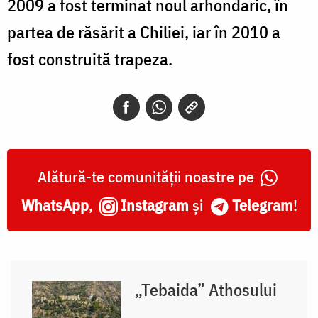
2009 a fost terminat noul arhondaric, în
partea de răsărit a Chiliei, iar în 2010 a
fost construită trapeza.
Alătură-te comunității noastre pe
WhatsApp
,
Instagram
și
Telegram
!
„Tebaida” Athosului