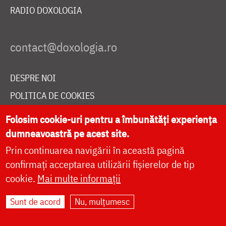
RADIO DOXOLOGIA
DESPRE NOI
POLITICA DE COOKIES
DONEAZĂ ONLINE PENTRU CATEDRALA NAȚIONALĂ
Folosim cookie-uri pentru a îmbunătăți experiența
dumneavoastră pe acest site.
Prin continuarea navigării în această pagină
LIVE
confirmați acceptarea utilizării fișierelor de tip
cookie.
Mai multe informații
Site dezvoltat de
DOXOLOGIA MEDIA
,
Sunt de acord
Nu, mulțumesc
Arhiepiscopia Iașilor | ©
doxologia.ro