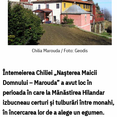
Chilia
Chilia Marouda / Foto: Geodis
Marouda
/
Întemeierea Chiliei „Nașterea Maicii
Foto:
Domnului – Marouda” a avut loc în
Geodis
perioada în care la Mănăstirea Hilandar
izbucneau certuri și tulburări între monahi,
în încercarea lor de a alege un egumen.