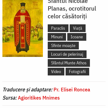
Sfântul Nicolae
Planas, ocrotitorul
celor căsătoriți
Paraclis
Viață
Minuni
Icoane
Sfinte moaște
Locuri de pelerinaj
Sfântul Munte Athos
Video
Fotografii
Traducere și adaptare:
Pr. Elisei Roncea
Sursa:
Agioritikes Mnimes