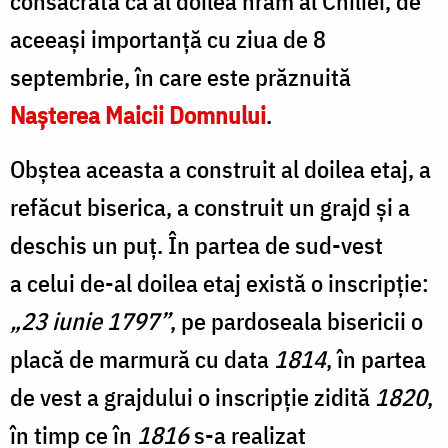
consacrată ca al doilea hram al Chiliei, de
aceeași importanţă cu ziua de 8
septembrie, în care este prăznuită
Nașterea Maicii Domnului
.
Obștea aceasta a construit al doilea etaj, a
refăcut biserica, a construit un grajd și a
deschis un puț. În partea de sud-vest
a celui de-al doilea etaj există o inscripție:
„23 iunie 1797”
, pe pardoseala bisericii o
placă de marmură cu data
1814
, în partea
de vest a grajdului o inscripție zidită
1820
,
în timp ce în
1816
s-a realizat