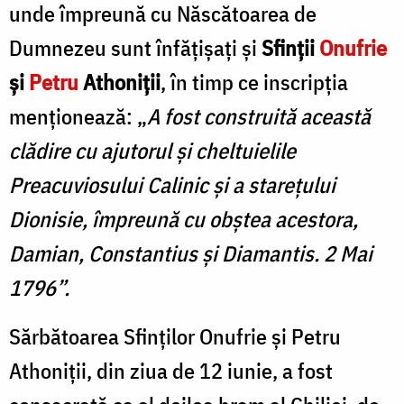
unde împreună cu Născătoarea de
Dumnezeu sunt înfățișați și
Sfinții
Onufrie
și
Petru
Athoniţii
, în timp ce inscripția
menționează: „
A fost construită această
clădire cu ajutorul și cheltuielile
Preacuviosului Calinic și a starețului
Dionisie, împreună cu obștea acestora,
Damian, Constantius și Diamantis. 2 Mai
1796”.
Sărbătoarea Sfinților Onufrie și Petru
Athoniții, din ziua de 12 iunie, a fost