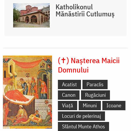
Katholikonul
Mănăstirii Cutlumuș
(✝) Nașterea Maicii
Domnului
Acatist
Paraclis
Canon
Rugăciuni
Viață
Minuni
Icoane
Locuri de pelerinaj
Sfântul Munte Athos