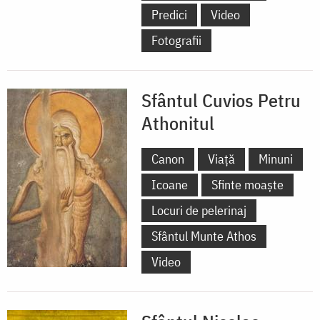
Predici
Video
Fotografii
Sfântul Cuvios Petru
Athonitul
Canon
Viață
Minuni
Icoane
Sfinte moaște
Locuri de pelerinaj
Sfântul Munte Athos
Video