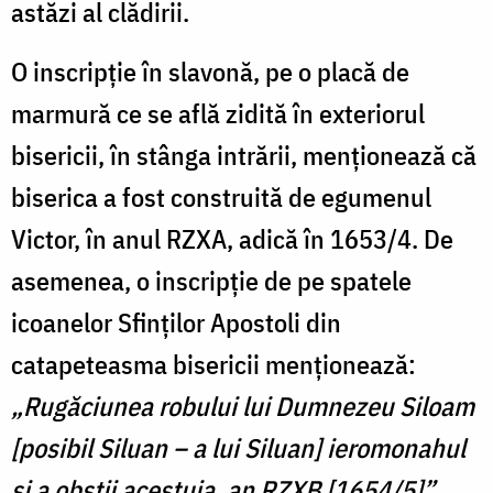
astăzi al clădirii.
O inscripție în slavonă, pe o placă de
marmură ce se află zidită în exteriorul
bisericii, în stânga intrării, menționează că
biserica a fost construită de egumenul
Victor, în anul RZXA, adică în 1653/4. De
asemenea, o inscripție de pe spatele
icoanelor Sfinților Apostoli din
catapeteasma bisericii menționează:
„Rugăciunea robului lui Dumnezeu Siloam
[posibil Siluan – a lui Siluan] ieromonahul
și a obștii acestuia, an RZXB [1654/5]”.