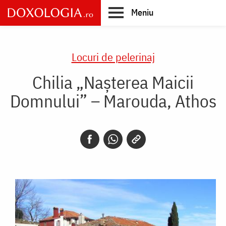
Skip
Meniu
to
main
Main
content
navigation
Locuri de pelerinaj
Chilia „Nașterea Maicii
Domnului” – Marouda, Athos