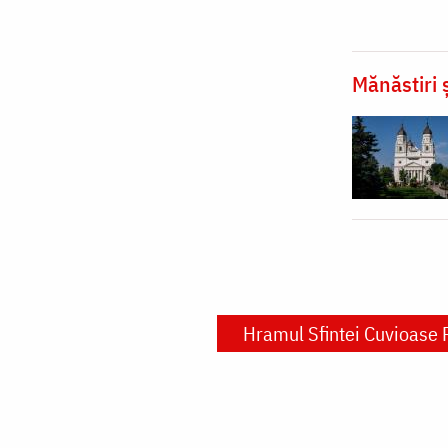
Mănăstiri ș
Hramul Sfintei Cuvioase 