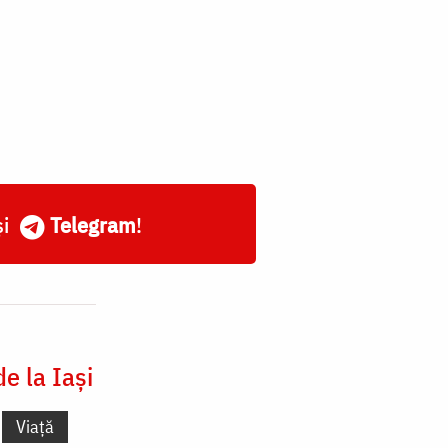
și
Telegram
!
e la Iași
Viață