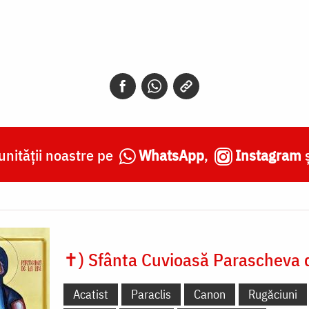
nității noastre pe
WhatsApp
,
Instagram
✝) Sfânta Cuvioasă Parascheva d
Acatist
Paraclis
Canon
Rugăciuni