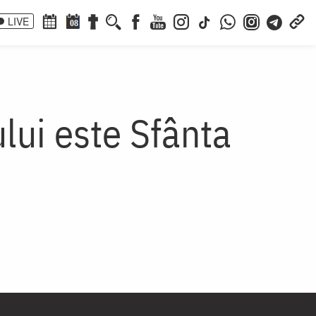
LIVE
08
lui este Sfânta