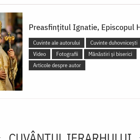
Preasfințitul Ignatie, Episcopul 
Cuvinte ale autorului
Cuvinte duhovnicești
Video
Fotografii
Mănăstiri și biserici
Articole despre autor
CUVÂNTUL IERARHULUI