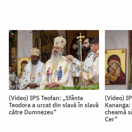
(Video) IPS Teofan: „Sfânta
(Video) I
Teodora a urcat din slavă în slavă
Kananga: 
către Dumnezeu”
cheamă să
Cer”