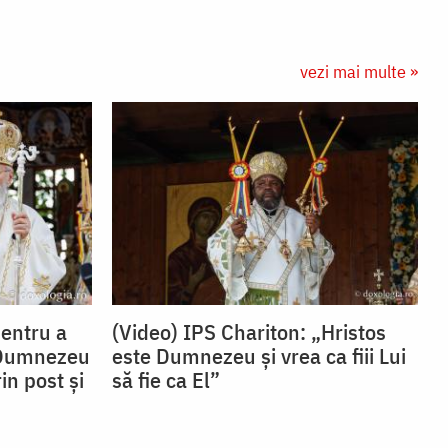
vezi mai multe »
Pentru a
(Video) IPS Chariton: „Hristos
 Dumnezeu
este Dumnezeu și vrea ca fiii Lui
in post și
să fie ca El”