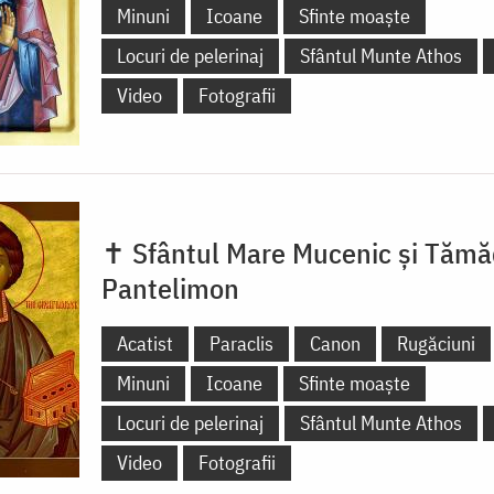
Minuni
Icoane
Sfinte moaște
Locuri de pelerinaj
Sfântul Munte Athos
Video
Fotografii
✝ Sfântul Mare Mucenic și Tămă
Pantelimon
Acatist
Paraclis
Canon
Rugăciuni
Minuni
Icoane
Sfinte moaște
Locuri de pelerinaj
Sfântul Munte Athos
Video
Fotografii