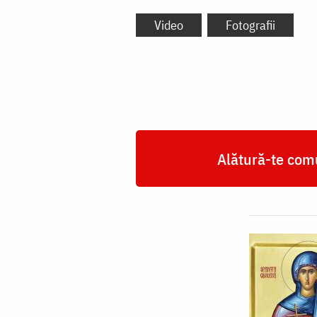
Video
Fotografii
Alătură-te comu