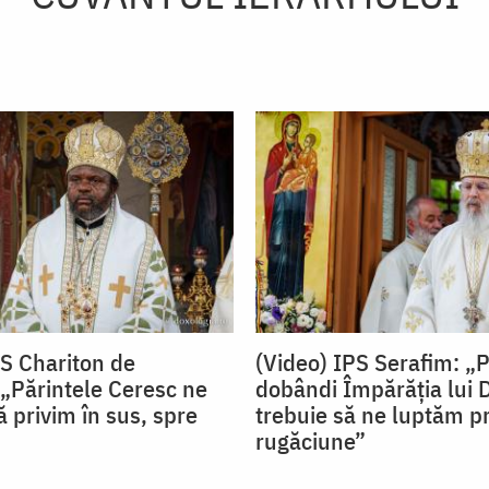
PS Chariton de
(Video) IPS Serafim: „
„Părintele Ceresc ne
dobândi Împărăția lui
 privim în sus, spre
trebuie să ne luptăm pr
rugăciune”