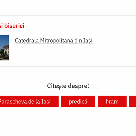
i biserici
Catedrala Mitropolitană din Iaşi
Citește despre:
Parascheva de la Iași
predică
hram