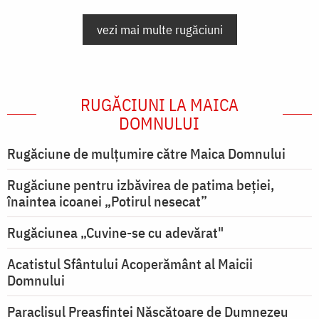
vezi mai multe rugăciuni
RUGĂCIUNI LA MAICA
DOMNULUI
Rugăciune de mulţumire către Maica Domnului
Rugăciune pentru izbăvirea de patima beției,
înaintea icoanei „Potirul nesecat”
Rugăciunea „Cuvine-se cu adevărat"
Acatistul Sfântului Acoperământ al Maicii
Domnului
Paraclisul Preasfintei Născătoare de Dumnezeu