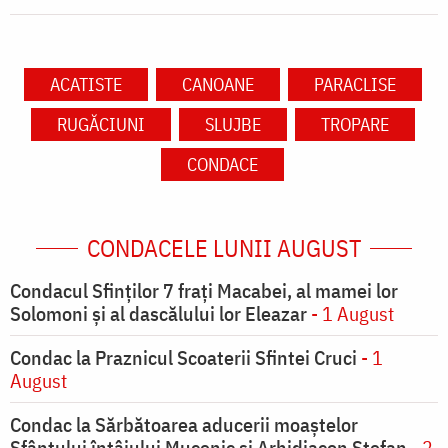
ACATISTE
CANOANE
PARACLISE
RUGĂCIUNI
SLUJBE
TROPARE
CONDACE
CONDACELE LUNII AUGUST
Condacul Sfinţilor 7 fraţi Macabei, al mamei lor
Solomoni şi al dascălului lor Eleazar
- 1 August
Condac la Praznicul Scoaterii Sfintei Cruci
- 1
August
Condac la Sărbătoarea aducerii moaştelor
Sfântului întâiului Mucenic şi Arhidiacon Ştefan
- 2