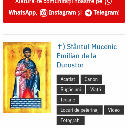
Alătură-te comunității noastre pe
WhatsApp
,
Instagram
și
Telegram
!
✝) Sfântul Mucenic
Emilian de la
Durostor
Acatist
Canon
Rugăciuni
Viață
Icoane
Locuri de pelerinaj
Video
Fotografii