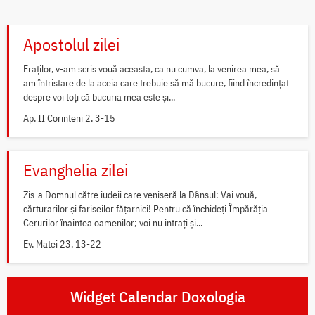
Apostolul zilei
Fraților, v-am scris vouă aceasta, ca nu cumva, la venirea mea, să
am întristare de la aceia care trebuie să mă bucure, fiind încredințat
despre voi toți că bucuria mea este și...
Ap. II Corinteni 2, 3-15
Evanghelia zilei
Zis-a Domnul către iudeii care veniseră la Dânsul: Vai vouă,
cărturarilor și fariseilor fățarnici! Pentru că închideți Împărăția
Cerurilor înaintea oamenilor; voi nu intrați și...
Ev. Matei 23, 13-22
Widget Calendar Doxologia