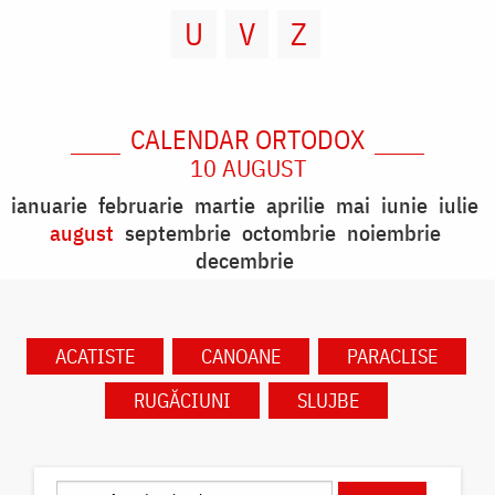
U
V
Z
CALENDAR ORTODOX
10 AUGUST
ianuarie
februarie
martie
aprilie
mai
iunie
iulie
august
septembrie
octombrie
noiembrie
decembrie
ACATISTE
CANOANE
PARACLISE
RUGĂCIUNI
SLUJBE