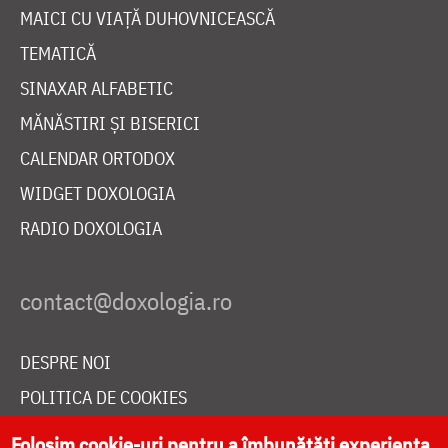
MAICI CU VIAȚĂ DUHOVNICEASCĂ
TEMATICĂ
SINAXAR ALFABETIC
MĂNĂSTIRI ȘI BISERICI
CALENDAR ORTODOX
WIDGET DOXOLOGIA
RADIO DOXOLOGIA
DESPRE NOI
POLITICA DE COOKIES
DONEAZĂ ONLINE PENTRU CATEDRALA NAȚIONALĂ
Folosim cookie-uri pentru a îmbunătăți experiența