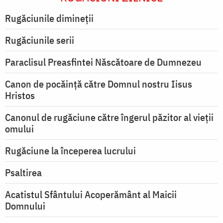
Rugăciunile dimineții
Rugăciunile serii
Paraclisul Preasfintei Născătoare de Dumnezeu
Canon de pocăință către Domnul nostru Iisus
Hristos
Canonul de rugăciune către îngerul păzitor al vieții
omului
Rugăciune la începerea lucrului
Psaltirea
Acatistul Sfântului Acoperământ al Maicii
Domnului