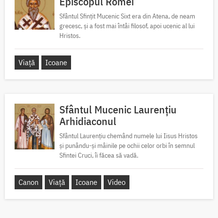
Episcopul Romei
Sfântul Sfințit Mucenic Sixt era din Atena, de neam
grecesc, și a fost mai întâi filosof, apoi ucenic al lui
Hristos.
Viață
Icoane
Sfântul Mucenic Laurențiu
Arhidiaconul
Sfântul Laurențiu chemând numele lui Iisus Hristos
și punându-și mâinile pe ochii celor orbi în semnul
Sfintei Cruci, îi făcea să vadă.
Canon
Viață
Icoane
Video