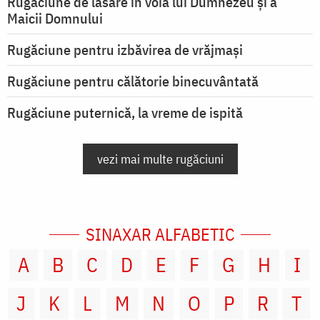
Rugăciune de lăsare în voia lui Dumnezeu şi a
Maicii Domnului
Rugăciune pentru izbăvirea de vrăjmași
Rugăciune pentru călătorie binecuvântată
Rugăciune puternică, la vreme de ispită
vezi mai multe rugăciuni
SINAXAR ALFABETIC
A
B
C
D
E
F
G
H
I
J
K
L
M
N
O
P
R
T