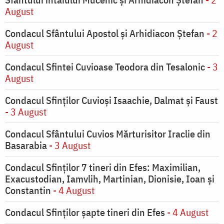
August
Condacul Sfântului Apostol și Arhidiacon Ștefan
- 2
August
Condacul Sfintei Cuvioase Teodora din Tesalonic
- 3
August
Condacul Sfinţilor Cuvioşi Isaachie, Dalmat şi Faust
- 3 August
Condacul Sfântului Cuvios Mărturisitor Iraclie din
Basarabia
- 3 August
Condacul Sfinţilor 7 tineri din Efes: Maximilian,
Exacustodian, Iamvlih, Martinian, Dionisie, Ioan şi
Constantin
- 4 August
Condacul Sfinţilor şapte tineri din Efes
- 4 August