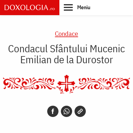
Skip
Meniu
to
main
Main
content
navigation
Condace
Condacul Sfântului Mucenic
Emilian de la Durostor