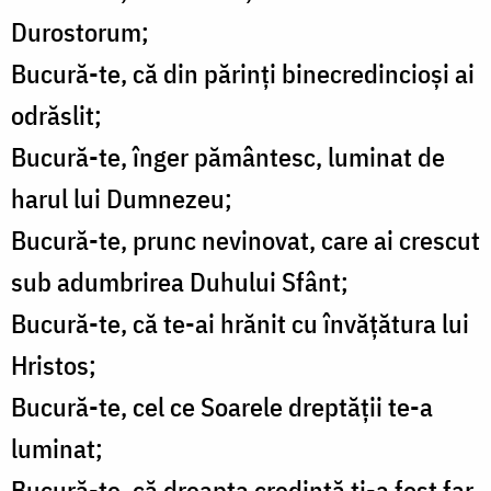
Durostorum;
Bucură-te, că din părinți binecredincioși ai
odrăslit;
Bucură-te, înger pământesc, luminat de
harul lui Dumnezeu;
Bucură-te, prunc nevinovat, care ai crescut
sub adumbrirea Duhului Sfânt;
Bucură-te, că te-ai hrănit cu învățătura lui
Hristos;
Bucură-te, cel ce Soarele dreptății te-a
luminat;
Bucură-te, că dreapta credință ți-a fost far