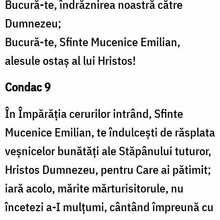
Bucură-te, îndrăznirea noastră către
Dumnezeu;
Bucură-te, Sfinte Mucenice Emilian,
alesule ostaș al lui Hristos!
Condac 9
În Împărăția cerurilor intrând, Sfinte
Mucenice Emilian, te îndulcești de răsplata
veșnicelor bunătăți ale Stăpânului tuturor,
Hristos Dumnezeu, pentru Care ai pătimit;
iară acolo, mărite mărturisitorule, nu
încetezi a-I mulțumi, cântând împreună cu