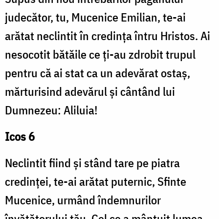
judecător, tu, Mucenice Emilian, te-ai
arătat neclintit în credința întru Hristos. Ai
nesocotit bătăile ce ți-au zdrobit trupul
pentru că ai stat ca un adevărat ostaș,
mărturisind adevărul și cântând lui
Dumnezeu: Aliluia!
Icos 6
Neclintit fiind și stând tare pe piatra
credinței, te-ai arătat puternic, Sfinte
Mucenice, urmând îndemnurilor
învățătorului tău, Cel ce a mântuit lumea