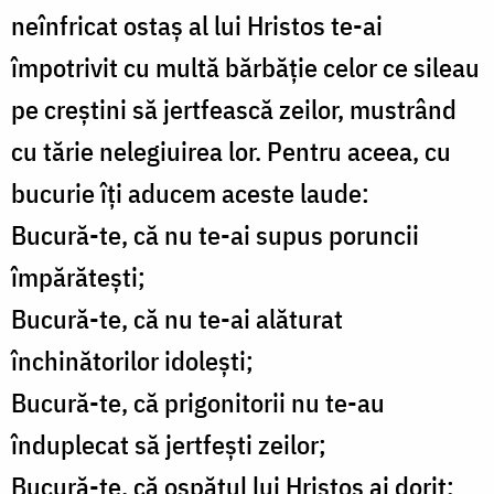
neînfricat ostaș al lui Hristos te-ai
împotrivit cu multă bărbăție celor ce sileau
pe creștini să jertfească zeilor, mustrând
cu tărie nelegiuirea lor. Pentru aceea, cu
bucurie îți aducem aceste laude:
Bucură-te, că nu te-ai supus poruncii
împărătești;
Bucură-te, că nu te-ai alăturat
închinătorilor idolești;
Bucură-te, că prigonitorii nu te-au
înduplecat să jertfești zeilor;
Bucură-te, că ospățul lui Hristos ai dorit;