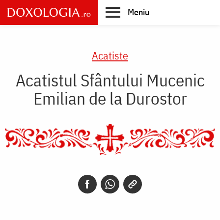
Skip
Meniu
to
main
Main
content
navigation
Acatiste
Acatistul Sfântului Mucenic
Emilian de la Durostor