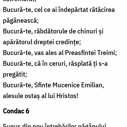
Bucură-te, cel ce ai îndepărtat rătăcirea
păgânească;
Bucură-te, răbdătorule de chinuri și
apărătorul dreptei credințe;
Bucură-te, vas ales al Preasfintei Treimi;
Bucură-te, că în ceruri, răsplată ți s-a
pregătit;
Bucură-te, Sfinte Mucenice Emilian,
alesule ostaș al lui Hristos!
Condac 6
Supus din nou întrebărilor păgânului