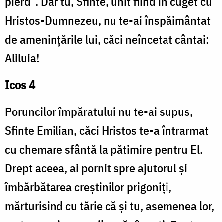
pierd”. Dar tu, Sfinte, unit fiind în cuget cu
Hristos-Dumnezeu, nu te-ai înspăimântat
de amenințările lui, căci neîncetat cântai:
Aliluia!
Icos 4
Poruncilor împăratului nu te-ai supus,
Sfinte Emilian, căci Hristos te-a întrarmat
cu chemare sfântă la pătimire pentru El.
Drept aceea, ai pornit spre ajutorul și
îmbărbătarea creștinilor prigoniți,
mărturisind cu tărie că și tu, asemenea lor,