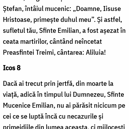
Ștefan, întâiul mucenic: „Doamne, Iisuse
Hristoase, primește duhul meu”. Și astfel,
sufletul tău, Sfinte Emilian, a fost așezat în
ceata martirilor, cântând neîncetat
Preasfintei Treimi, cântarea: Aliluia!
Icos 8
Dacă ai trecut prin jertfă, din moarte la
viață, adică în timpul lui Dumnezeu, Sfinte
Mucenice Emilian, nu ai părăsit nicicum pe
cei ce se luptă încă cu necazurile și
primejdiile din lumea aceasta, ci mijlocești