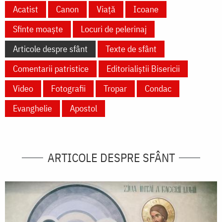
Acatist
Canon
Viață
Icoane
Sfinte moaște
Locuri de pelerinaj
Articole despre sfânt
Texte de sfânt
Comentarii patristice
Editorialiștii Bisericii
Video
Fotografii
Tropar
Condac
Evanghelie
Apostol
ARTICOLE DESPRE SFÂNT