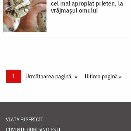
cel mai apropiat prieten, la
vrăjmașul omului
Paginare
Current page
1
Next page
Următoarea pagină
Last page
Ultima pagină »
VIAȚA BISERICII
CUVINTE DUHOVNICEȘTI