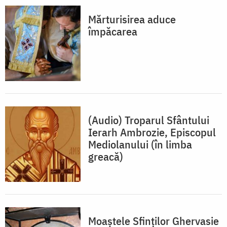
Mărturisirea aduce
împăcarea
(Audio) Troparul Sfântului
Ierarh Ambrozie, Episcopul
Mediolanului (în limba
greacă)
Moaștele Sfinților Ghervasie