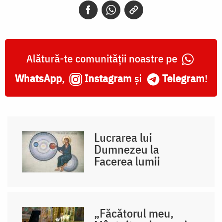
Alătură-te comunității noastre pe
WhatsApp
,
Instagram
și
Telegram
!
Lucrarea lui
Dumnezeu la
Facerea lumii
„Făcătorul meu,