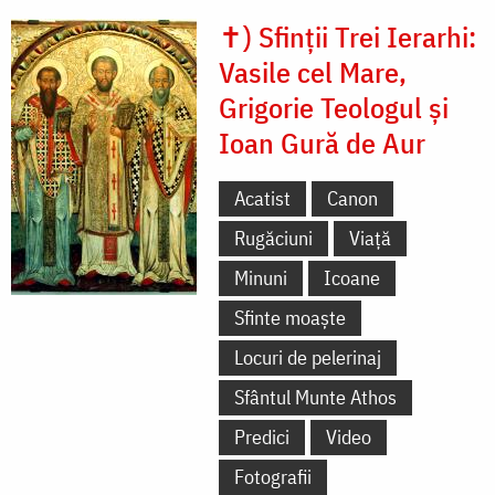
✝) Sfinții Trei Ierarhi:
Vasile cel Mare,
Grigorie Teologul și
Ioan Gură de Aur
Acatist
Canon
Rugăciuni
Viață
Minuni
Icoane
Sfinte moaște
Locuri de pelerinaj
Sfântul Munte Athos
Predici
Video
Fotografii