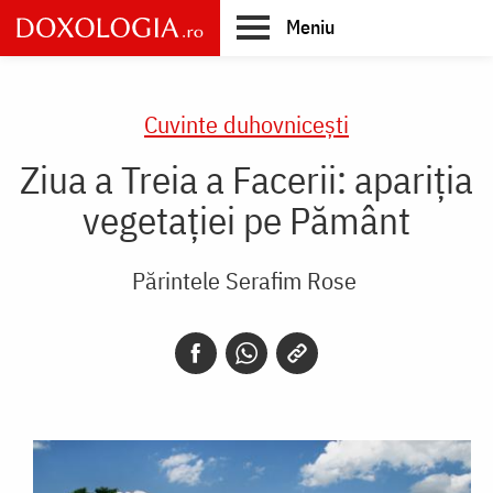
Skip
Meniu
to
main
Main
content
navigation
Cuvinte duhovnicești
Ziua a Treia a Facerii: apariția
vegetaţiei pe Pământ
Părintele Serafim Rose