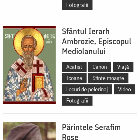
Fotografii
Sfântul Ierarh
Ambrozie, Episcopul
Mediolanului
Acatist
Canon
Viață
Icoane
Sfinte moaște
Locuri de pelerinaj
Video
Fotografii
Părintele Serafim
Rose