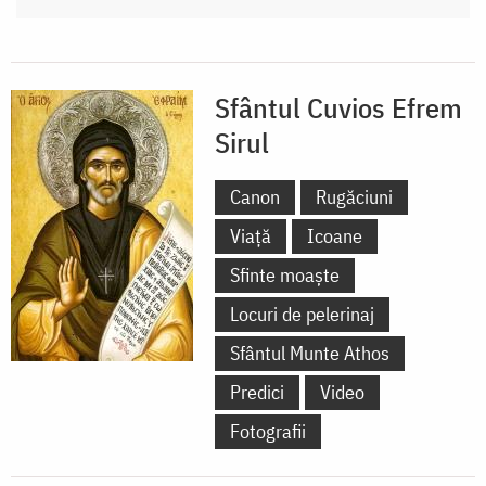
Sfântul Cuvios Efrem
Sirul
Canon
Rugăciuni
Viață
Icoane
Sfinte moaște
Locuri de pelerinaj
Sfântul Munte Athos
Predici
Video
Fotografii