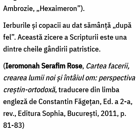
Ambrozie, „Hexaimeron”).
Ierburile şi copacii au dat sămânţă „după
fel”. Această zicere a Scripturii este una
dintre cheile gândirii patristice.
(
Ieromonah Serafim Rose
,
Cartea facerii,
crearea lumii noi și întâiul om: perspectiva
creștin-ortodoxă
, traducere din limba
engleză de Constantin Făgețan, Ed. a 2-a,
rev., Editura Sophia, București, 2011, p.
81-83)