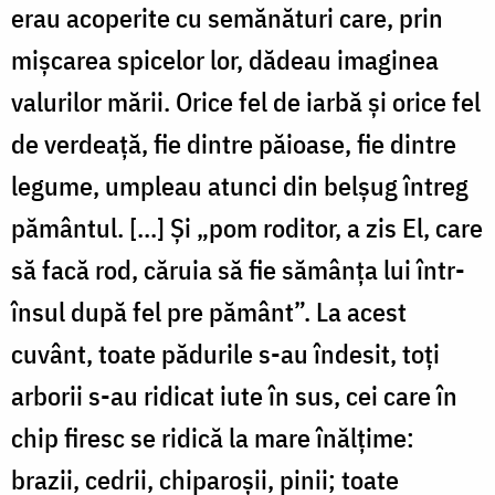
erau acoperite cu semănături care, prin
mişcarea spicelor lor, dădeau imaginea
valurilor mării. Orice fel de iarbă şi orice fel
de verdeaţă, fie dintre păioase, fie dintre
legume, umpleau atunci din belşug întreg
pământul. [...] Şi „pom roditor, a zis El, care
să facă rod, căruia să fie sămânţa lui într-
însul după fel pre pământ”. La acest
cuvânt, toate pădurile s-au îndesit, toţi
arborii s-au ridicat iute în sus, cei care în
chip firesc se ridică la mare înălţime:
brazii, cedrii, chiparoşii, pinii; toate