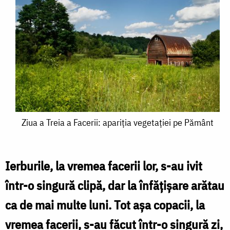
Ziua
Ziua a Treia a Facerii: apariția vegetaţiei pe Pământ
a
Treia
Ierburile, la vremea facerii lor, s-au ivit
a
într-o singură clipă, dar la înfăţişare arătau
Facerii:
ca de mai multe luni. Tot aşa copacii, la
apariția
vremea facerii, s-au făcut într-o singură zi,
vegetaţiei