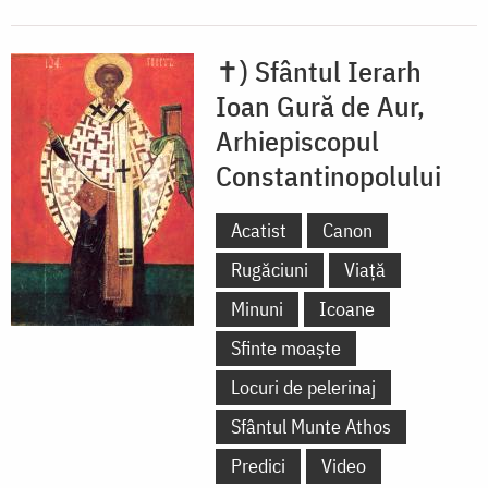
✝) Sfântul Ierarh
Ioan Gură de Aur,
Arhiepiscopul
Constantinopolului
Acatist
Canon
Rugăciuni
Viață
Minuni
Icoane
Sfinte moaște
Locuri de pelerinaj
Sfântul Munte Athos
Predici
Video