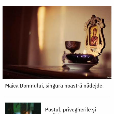
Maica Domnului, singura noastră nădejde
Postul, privegherile și