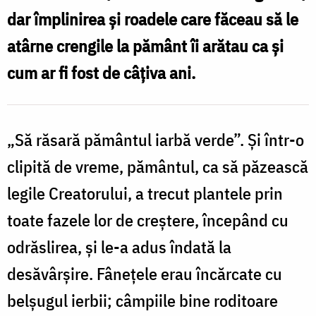
dar împlinirea şi roadele care făceau să le
pe
atârne crengile la pământ îi arătau ca şi
Pământ
cum ar fi fost de câţiva ani.
„Să răsară pământul iarbă verde”. Şi într-o
clipită de vreme, pământul, ca să păzească
legile Creatorului, a trecut plantele prin
toate fazele lor de creştere, începând cu
odrăslirea, şi le-a adus îndată la
desăvârşire. Fâneţele erau încărcate cu
belşugul ierbii; câmpiile bine roditoare