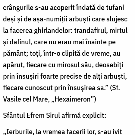
crângurile s-au acoperit îndată de tufani
deşi şi de aşa-numiţii arbuşti care slujesc
la facerea ghirlandelor: trandafirul, mirtul
şi dafinul, care nu erau mai înainte pe
pământ; toţi, într-o clipită de vreme, au
apărut, fiecare cu mirosul său, deosebiţi
prin însuşiri foarte precise de alţi arbuşti,
fiecare cunoscut prin însuşirea sa.” (Sf.
Vasile cel Mare, „Hexaimeron”)
Sfântul Efrem Sirul afirmă explicit:
„Ierburile, la vremea facerii lor, s-au ivit