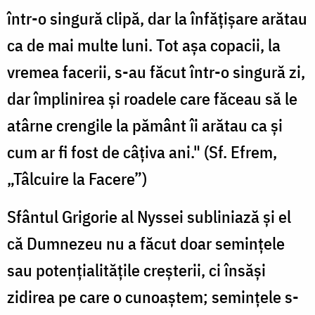
într-o singură clipă, dar la înfăţişare arătau
ca de mai multe luni. Tot aşa copacii, la
vremea facerii, s-au făcut într-o singură zi,
dar împlinirea şi roadele care făceau să le
atârne crengile la pământ îi arătau ca şi
cum ar fi fost de câţiva ani." (Sf. Efrem,
„Tâlcuire la Facere”)
Sfântul Grigorie al Nyssei subliniază şi el
că Dumnezeu nu a făcut doar seminţele
sau potenţialităţile creşterii, ci însăşi
zidirea pe care o cunoaştem; seminţele s-