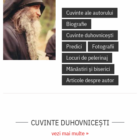
Cuvinte ale autorului
Biografie
Cuvinte duhovnicești
Predici
Fotografii
Locuri de pelerinaj
Mănăstiri și biserici
Articole despre autor
CUVINTE DUHOVNICEȘTI
vezi mai multe »