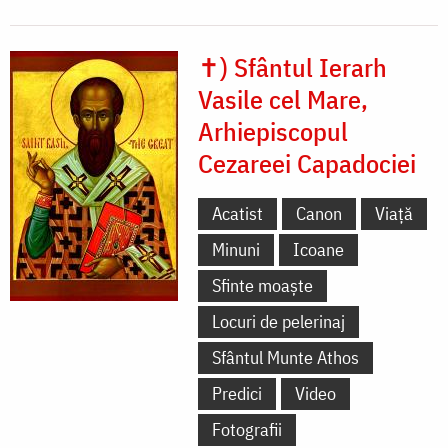
✝) Sfântul Ierarh
Vasile cel Mare,
Arhiepiscopul
Cezareei Capadociei
Acatist
Canon
Viață
Minuni
Icoane
Sfinte moaște
Locuri de pelerinaj
Sfântul Munte Athos
Predici
Video
Fotografii