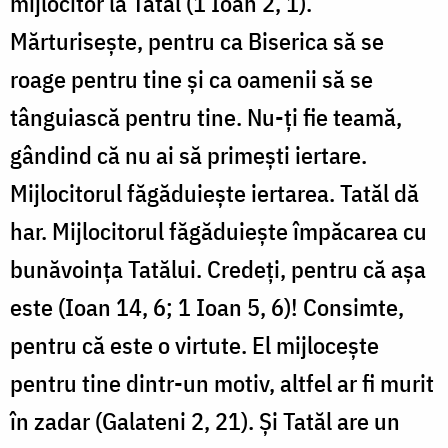
mijlocitor la Tatăl (1 Ioan 2, 1).
Mărturisește, pentru ca Biserica să se
roage pentru tine și ca oamenii să se
tânguiască pentru tine. Nu-ți fie teamă,
gândind că nu ai să primești iertare.
Mijlocitorul făgăduiește iertarea. Tatăl dă
har. Mijlocitorul făgăduiește împăcarea cu
bunăvoința Tatălui. Credeți, pentru că așa
este (Ioan 14, 6; 1 Ioan 5, 6)! Consimte,
pentru că este o virtute. El mijlocește
pentru tine dintr-un motiv, altfel ar fi murit
în zadar (Galateni 2, 21). Și Tatăl are un