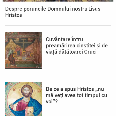
Despre poruncile Domnului nostru Iisus
Hristos
Cuvântare întru
preamărirea cinstitei și de
viață dătătoarei Cruci
De ce a spus Hristos „nu
mă veţi avea tot timpul cu
voi”?