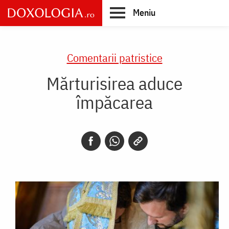
Skip
Meniu
to
main
Main
content
navigation
Comentarii patristice
Mărturisirea aduce
împăcarea