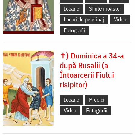
Icoane
Sfinte moaște
Locuri de pelerinaj
Video
Fotografii
✝) Duminica a 34-a
după Rusalii (a
Întoarcerii Fiului
risipitor)
Icoane
Predici
Video
Fotografii