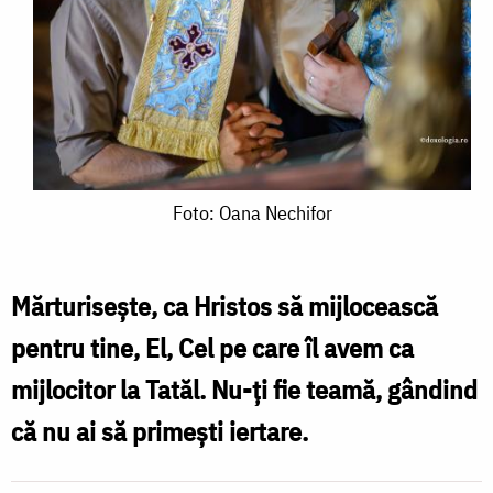
Foto:
Foto: Oana Nechifor
Oana
Nechifor
Mărturisește, ca Hristos să mijlocească
pentru tine, El, Cel pe care îl avem ca
mijlocitor la Tatăl. Nu-ți fie teamă, gândind
că nu ai să primești iertare.