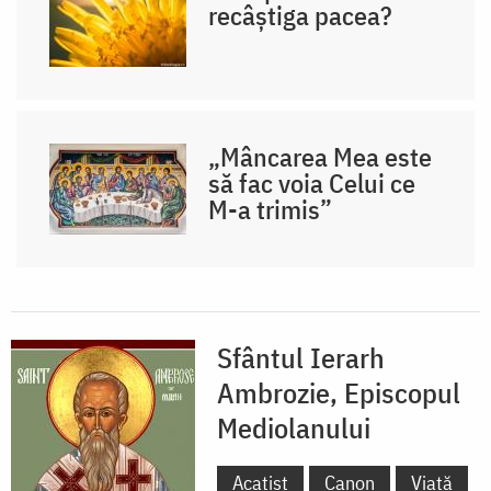
recâștiga pacea?
„Mâncarea Mea este
să fac voia Celui ce
M-a trimis”
Sfântul Ierarh
Ambrozie, Episcopul
Mediolanului
Acatist
Canon
Viață