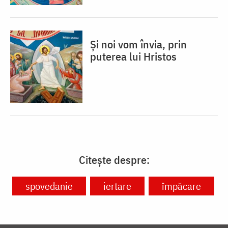
Și noi vom învia, prin
puterea lui Hristos
Citește despre:
spovedanie
iertare
împăcare