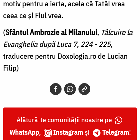
motiv pentru a ierta, acela că Tatăl vrea
ceea ce și Fiul vrea.
(
Sfântul Ambrozie al Milanului
,
Tâlcuire la
Evanghelia după Luca 7, 224 - 225,
traducere pentru Doxologia.ro de Lucian
Filip)
Alătură-te comunității noastre pe
WhatsApp
,
Instagram
și
Telegram
!