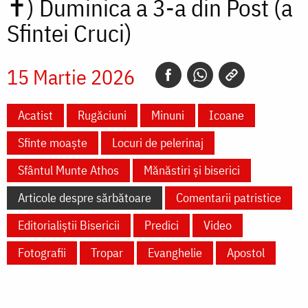
✝)
Duminica a 3-a din Post (a
Sfintei Cruci)
15 Martie 2026
Acatist
Rugăciuni
Minuni
Icoane
Sfinte moaște
Locuri de pelerinaj
Sfântul Munte Athos
Mănăstiri și biserici
Articole despre sărbătoare
Comentarii patristice
Editorialiștii Bisericii
Predici
Video
Fotografii
Tropar
Evanghelie
Apostol