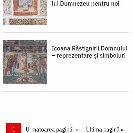
lui Dumnezeu pentru noi
Icoana Răstignirii Domnului
– reprezentare și simboluri
Paginare
Current page
1
Next page
Următoarea pagină
Last page
Ultima pagină »