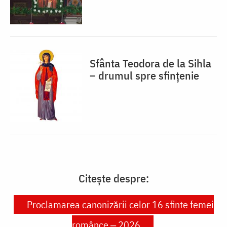
Sfânta Teodora de la Sihla
– drumul spre sfințenie
Citește despre:
Proclamarea canonizării celor 16 sfinte femei
românce ‒ 2026