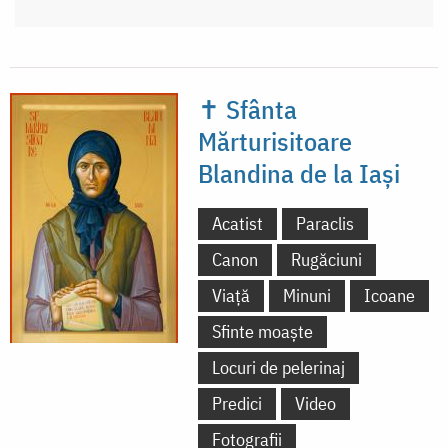
✝ Sfânta
Mărturisitoare
Blandina de la Iași
Acatist
Paraclis
Canon
Rugăciuni
Viață
Minuni
Icoane
Sfinte moaște
Locuri de pelerinaj
Predici
Video
Fotografii