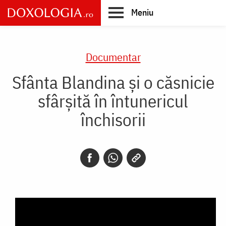
Skip
Meniu
to
main
Main
content
navigation
Documentar
Sfânta Blandina și o căsnicie
sfârșită în întunericul
închisorii