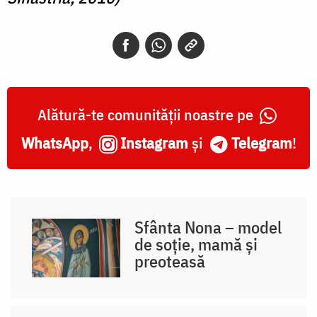
Alătură-te comunității noastre pe
WhatsApp
,
Instagram
și
Telegram
!
Sfânta Nona – model
de soție, mamă și
preoteasă