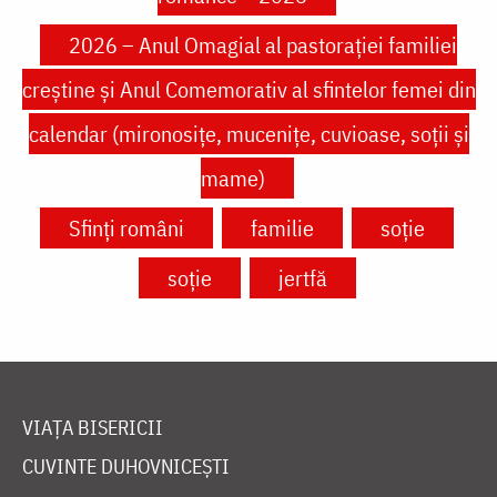
2026 – Anul Omagial al pastorației familiei
creștine și Anul Comemorativ al sfintelor femei din
calendar (mironosițe, mucenițe, cuvioase, soții și
mame)
Sfinți români
familie
soție
soție
jertfă
VIAȚA BISERICII
CUVINTE DUHOVNICEȘTI