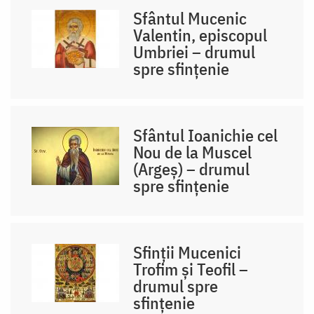
Sfântul Mucenic
Valentin, episcopul
Umbriei – drumul
spre sfințenie
Sfântul Ioanichie cel
Nou de la Muscel
(Argeș) – drumul
spre sfințenie
Sfinții Mucenici
Trofim și Teofil –
drumul spre
sfințenie