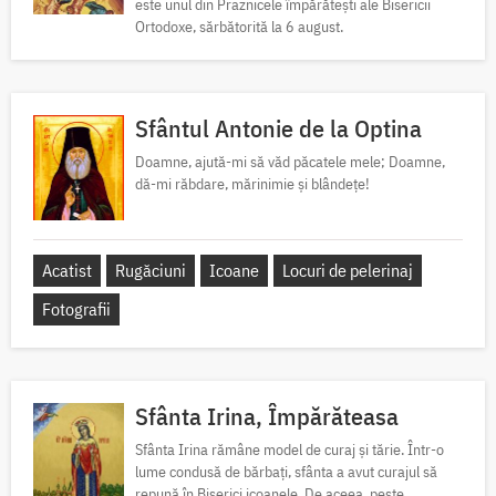
este unul din Praznicele împărătești ale Bisericii
Ortodoxe, sărbătorită la 6 august.
Sfântul Antonie de la Optina
Doamne, ajută-mi să văd păcatele mele; Doamne,
dă-mi răbdare, mărinimie şi blândeţe!
Acatist
Rugăciuni
Icoane
Locuri de pelerinaj
Fotografii
Sfânta Irina, Împărăteasa
Sfânta Irina rămâne model de curaj și tărie. Într-o
lume condusă de bărbați, sfânta a avut curajul să
repună în Biserici icoanele. De aceea, peste