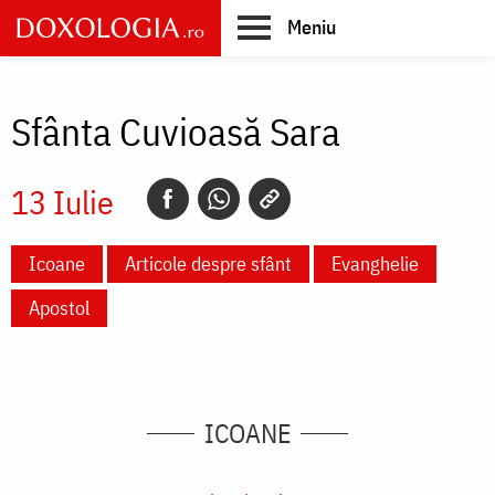
Skip
Meniu
to
main
Main
content
navigation
Sfânta Cuvioasă Sara
13 Iulie
Icoane
Articole despre sfânt
Evanghelie
Apostol
ICOANE