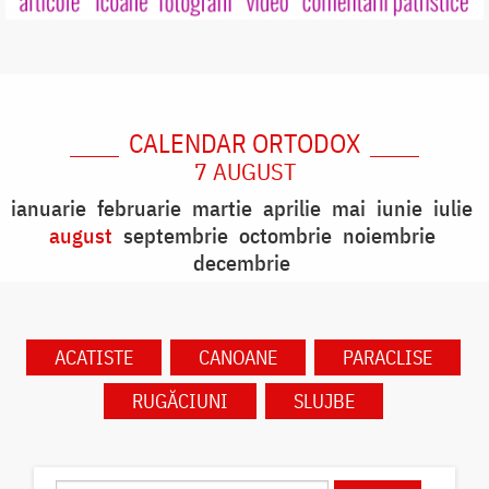
CALENDAR ORTODOX
7 AUGUST
ianuarie
februarie
martie
aprilie
mai
iunie
iulie
august
septembrie
octombrie
noiembrie
decembrie
ACATISTE
CANOANE
PARACLISE
RUGĂCIUNI
SLUJBE