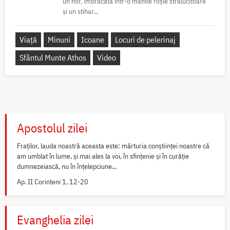
un nor, îmbrăcată într-o mantie roșie strălucitoare
și un stihar...
Viață
Minuni
Icoane
Locuri de pelerinaj
Sfântul Munte Athos
Video
Apostolul zilei
Fraților, lauda noastră aceasta este: mărturia conștiinței noastre că
am umblat în lume, și mai ales la voi, în sfințenie și în curăție
dumnezeiască, nu în înțelepciune...
Ap. II Corinteni 1, 12-20
Evanghelia zilei