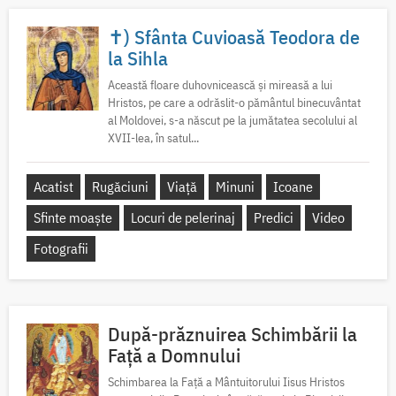
✝) Sfânta Cuvioasă Teodora de
la Sihla
Această floare duhovnicească și mireasă a lui
Hristos, pe care a odrăslit-o pământul binecuvântat
al Moldovei, s-a născut pe la jumătatea secolului al
XVII-lea, în satul...
Acatist
Rugăciuni
Viață
Minuni
Icoane
Sfinte moaște
Locuri de pelerinaj
Predici
Video
Fotografii
După-prăznuirea Schimbării la
Față a Domnului
Schimbarea la Față a Mântuitorului Iisus Hristos