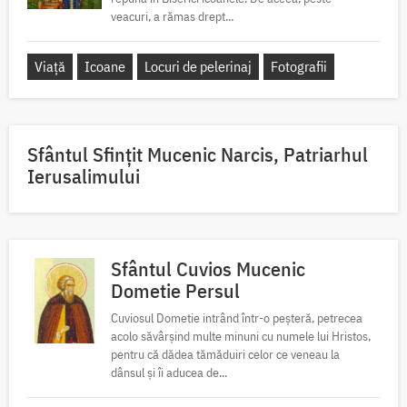
veacuri, a rămas drept...
Viață
Icoane
Locuri de pelerinaj
Fotografii
Sfântul Sfinţit Mucenic Narcis, Patriarhul
Ierusalimului
Sfântul Cuvios Mucenic
Dometie Persul
Cuviosul Dometie intrând într-o peșteră, petrecea
acolo săvârșind multe minuni cu numele lui Hristos,
pentru că dădea tămăduiri celor ce veneau la
dânsul și îi aducea de...