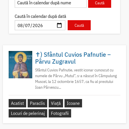
Caută în calendar după dată
✝) Sfântul Cuvios Pafnutie –
Pârvu Zugravul
Sfântul Cuvios Pafnutie, vestit iconar cunoscut cu
numele de Pârvu „Mutul”, s-a născut în Câmpulung
Muscel, la 12 octombrie 1657, ca fiu al preotului
Ioan Pârvescu...
Acatist
Paraclis
Viață
Icoane
Locuri de pelerinaj
Fotografii