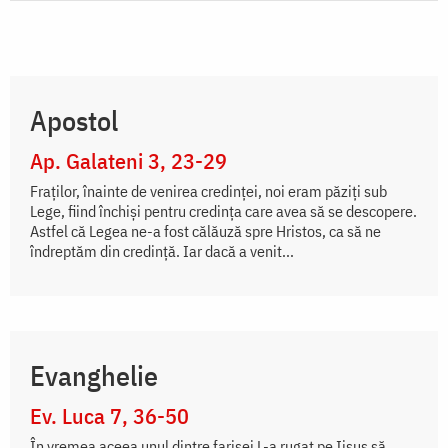
Apostol
Ap. Galateni 3, 23-29
Fraţilor, înainte de venirea credinţei, noi eram păziţi sub
Lege, fiind închişi pentru credinţa care avea să se descopere.
Astfel că Legea ne-a fost călăuză spre Hristos, ca să ne
îndreptăm din credinţă. Iar dacă a venit...
Evanghelie
Ev. Luca 7, 36-50
În vremea aceea unul dintre farisei L-a rugat pe Iisus să