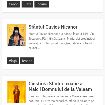
Canon
Viață
Icoane
Sfântul Cuvios Nicanor
Sfântul Cuvios Nicanor s-a născut în anul 1491, în
Tesalonic. Părinții săi, Ioan și Maria, doi credincioși
înstăriți, au întâmpinat mari greutăți în a dobândi
prunci....
Viață
Icoane
Cinstirea Sfintei Icoane a
Maicii Domnului de la Valaam
Icoana o înfățișează pe Fecioara Maria în mărime
naturală, cu privirea coborâtă, stând în picioare pe