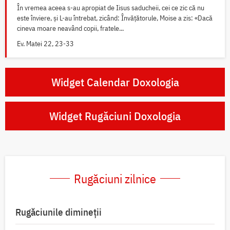
În vremea aceea s-au apropiat de Iisus saducheii, cei ce zic că nu
este înviere, și L-au întrebat, zicând: Învățătorule, Moise a zis: «Dacă
cineva moare neavând copii, fratele...
Ev. Matei 22, 23-33
Widget Calendar Doxologia
Widget Rugăciuni Doxologia
Rugăciuni zilnice
Rugăciunile dimineții