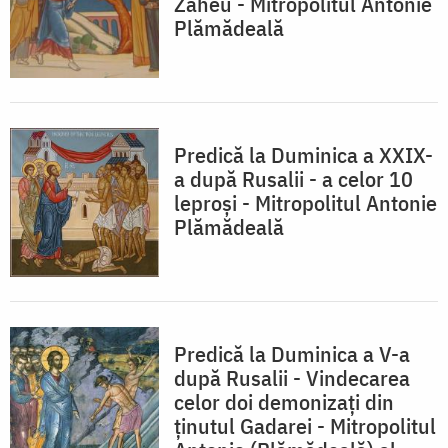
Zaheu - Mitropolitul Antonie
Plămădeală
Predică la Duminica a XXIX-
a după Rusalii - a celor 10
leproşi - Mitropolitul Antonie
Plămădeală
Predică la Duminica a V-a
după Rusalii - Vindecarea
celor doi demonizaţi din
ţinutul Gadarei - Mitropolitul