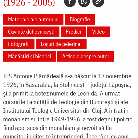
(1926 - 2005)
Materiale ale autorului
Biografie
Cuvinte duhovnicești
Predici
Video
Fotografii
Locuri de pelerinaj
Mănăstiri și biserici
Articole despre autor
IPS Antonie Plămădeală s-a născut la 17 noiembrie
1926, în Basarabia, la Stolniceşti - judeţul Lăpuşna,
şi a primit la botez numele de Leonida. A urmat
cursurile Facultăţii de Teologie din Bucureşti şi ale
Institutului Teologic Universitar din Cluj. A intrat în
monahism şi, între 1949-1956, a fost deţinut politic,
fiind apoi scos din monahism şi nevoit să fie
muncitor în diferite întreprinderi. Începând cu anul