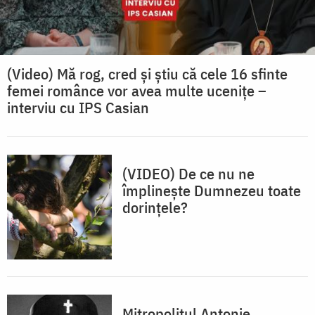
(Video) Mă rog, cred și știu că cele 16 sfinte
femei românce vor avea multe ucenițe –
interviu cu IPS Casian
(VIDEO) De ce nu ne
împlinește Dumnezeu toate
dorințele?
Mitropolitul Antonie