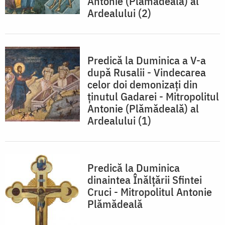
Antonie (Plămădeală) al
Ardealului (2)
Predică la Duminica a V-a
după Rusalii - Vindecarea
celor doi demonizaţi din
ţinutul Gadarei - Mitropolitul
Antonie (Plămădeală) al
Ardealului (1)
Predică la Duminica
dinaintea Înălţării Sfintei
Cruci - Mitropolitul Antonie
Plămădeală