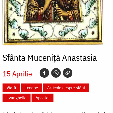
Sfânta Muceniță Anastasia
15 Aprilie
Viață
Icoane
Articole despre sfânt
Evanghelie
Apostol