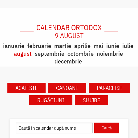
CALENDAR ORTODOX
9 AUGUST
ianuarie
februarie
martie
aprilie
mai
iunie
iulie
august
septembrie
octombrie
noiembrie
decembrie
ACATISTE
CANOANE
PARACLISE
RUGĂCIUNI
SLUJBE