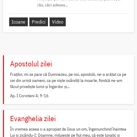
rău, căci adesea...
Icoane
Predici
Video
Apostolul zilei
Fraților, mi se pare că Dumnezeu, pe noi, apostolii, ne-a arătat ca pe
cei din urmă oameni, ca pe niște osândiți la moarte, fiindcă ne-am
făcut priveliște lumii și îngerilor și...
Ap. I Corinteni 4, 9-16
Evanghelia zilei
În vremea aceea s-a apropiat de Iisus un om, îngenunchind înaintea
Lui și zicându-I: Doamne, miluiește pe fiul meu, că este lunatic și