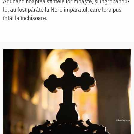
Adunând noaptea sfintele lor moaşte, şi îngropându-
le, au fost pârâte la Nero împăratul, care le-a pus
întâi la închisoare.