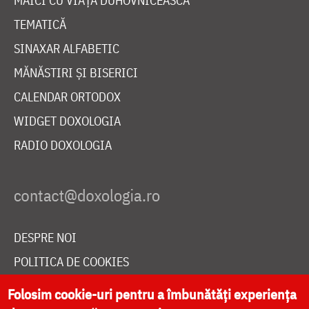
MAICI CU VIAȚĂ DUHOVNICEASCĂ
TEMATICĂ
SINAXAR ALFABETIC
MĂNĂSTIRI ȘI BISERICI
CALENDAR ORTODOX
WIDGET DOXOLOGIA
RADIO DOXOLOGIA
DESPRE NOI
POLITICA DE COOKIES
DONEAZĂ ONLINE PENTRU CATEDRALA NAȚIONALĂ
Folosim cookie-uri pentru a îmbunătăți experiența