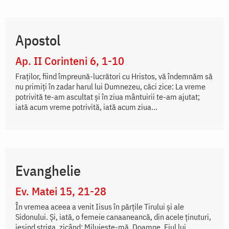
Apostol
Ap. II Corinteni 6, 1-10
Fraților, fiind împreună-lucrători cu Hristos, vă îndemnăm să
nu primiți în zadar harul lui Dumnezeu, căci zice: La vreme
potrivită te-am ascultat și în ziua mântuirii te-am ajutat;
iată acum vreme potrivită, iată acum ziua...
Evanghelie
Ev. Matei 15, 21-28
În vremea aceea a venit Iisus în părțile Tirului și ale
Sidonului. Și, iată, o femeie canaaneancă, din acele ținuturi,
ieșind striga, zicând: Miluiește-mă, Doamne, Fiul lui