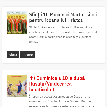
Sfinții 10 Mucenici Mărturisitori
pentru icoana lui Hristos
Sfinții, întărindu-se cu puterea lui Hristos, răbdau
cu vitejie, neslăbind cu trupurile. Iar tiranul, văzând
acest lucru, a poruncit să le ardă fețele cu fiare
arse,...
Viață
Icoane
✝) Duminica a 10-a după
Rusalii (Vindecarea
lunaticului)
În vremea aceea s-a apropiat de Iisus un om,
îngenunchind înaintea Lui și zicându-I: Doamne,
miluiește pe fiul meu, că este lunatic și pătimește