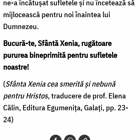
ne-a încătuşat sufletele şi nu încetează să
mijlocească pentru noi înaintea lui
Dumnezeu.
Bucură-te, Sfântă Xenia, rugătoare
pururea bineprimită pentru sufletele
noastre!
(
Sfânta Xenia cea smerită și nebună
pentru Hristos
, traducere de prof. Elena
Călin, Editura Egumenița, Galați, pp. 23-
24)