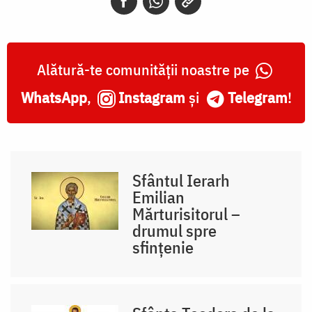
Alătură-te comunității noastre pe
WhatsApp
,
Instagram
și
Telegram
!
Sfântul Ierarh
Emilian
Mărturisitorul –
drumul spre
sfințenie