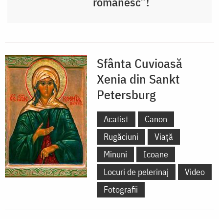
românesc”!
Sfânta Cuvioasă
Xenia din Sankt
Petersburg
Acatist
Canon
Rugăciuni
Viață
Minuni
Icoane
Locuri de pelerinaj
Video
Fotografii