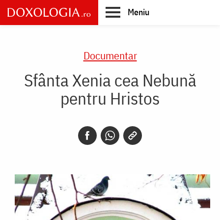
Skip
Meniu
to
main
Main
content
navigation
Documentar
Sfânta Xenia cea Nebună
pentru Hristos