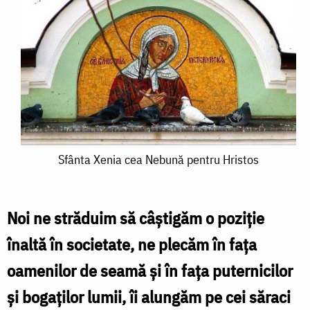
Sfânta
Sfânta Xenia cea Nebună pentru Hristos
Xenia
cea
Noi ne străduim să câştigăm o poziţie
Nebună
înaltă în societate, ne plecăm în faţa
pentru
oamenilor de seamă şi în fața puternicilor
Hristos
și bogaților lumii, îi alungăm pe cei săraci