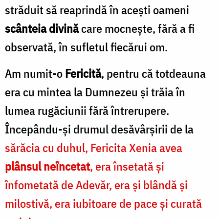
străduit să reaprindă în aceşti oameni
scânteia divină
care mocneşte, fără a fi
observată, în sufletul fiecărui om.
Am numit-o
Fericită
, pentru că totdeauna
era cu mintea la Dumnezeu și trăia în
lumea rugăciunii fără întrerupere.
Începându-şi drumul desăvârşirii de la
sărăcia cu duhul, Fericita Xenia avea
plânsul neîncetat
, era însetată şi
înfometată de Adevăr, era şi blândă şi
milostivă, era iubitoare de pace şi curată