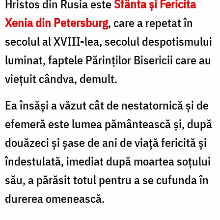
Hristos din Rusia este
Sfânta şi Fericita
Xenia din Petersburg
, care a repetat în
secolul al XVIII-lea, secolul despotismului
luminat, faptele Părinţilor Bisericii care au
viețuit cândva, demult.
Ea însăşi a văzut cât de nestatornică şi de
efemeră este
lumea pământească şi, după
douăzeci şi şase de ani de viaţă fericită şi
îndestulată, imediat după moartea soțului
său, a părăsit totul pentru a se cufunda în
durerea omenească.