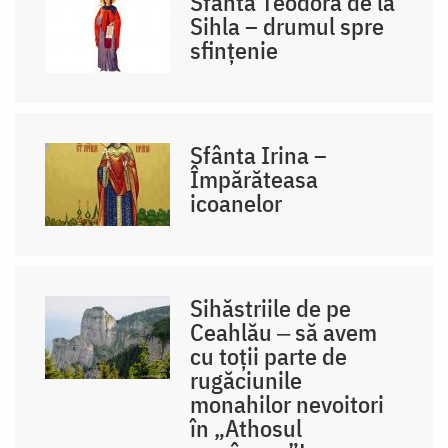
Sfânta Teodora de la
Sihla – drumul spre
sfințenie
Sfânta Irina –
Împărăteasa
icoanelor
Sihăstriile de pe
Ceahlău ‒ să avem
cu toții parte de
rugăciunile
monahilor nevoitori
în „Athosul