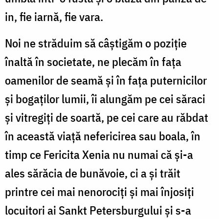
in, fie iarnă, fie vara.
Noi ne străduim să câştigăm o poziţie
înaltă în societate, ne plecăm în faţa
oamenilor de seamă şi în fața puternicilor
și bogaților lumii, îi alungăm pe cei săraci
şi vitregiţi de soartă, pe cei care au răbdat
în această viață nefericirea sau boala, în
timp ce Fericita Xenia nu numai că şi-a
ales sărăcia de bunăvoie, ci a şi trăit
printre cei mai nenorociţi şi mai înjosiţi
locuitori ai Sankt Petersburgului şi s-a