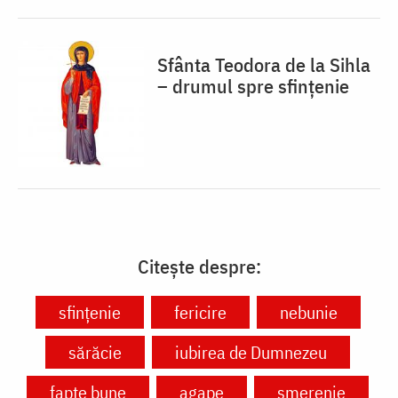
Sfânta Teodora de la Sihla
– drumul spre sfințenie
Citește despre:
sfințenie
fericire
nebunie
sărăcie
iubirea de Dumnezeu
fapte bune
agape
smerenie