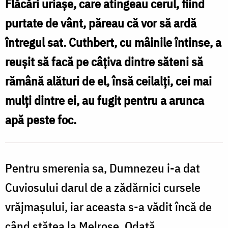
Flăcări uriaşe, care atingeau cerul, fiind
ferim
purtate de vânt, păreau că vor să ardă
de
întregul sat. Cuthbert, cu mâinile întinse, a
aparențele
f
reuşit să facă pe câţiva dintre săteni să
înșelătoare?
rămână alături de el, însă ceilalţi, cei mai
/
a
mulţi dintre ei, au fugit pentru a arunca
Foto:
î
apă peste foc.
Bogdan
Zamfirescu
Pentru smerenia sa, Dumnezeu i-a dat
Cuviosului darul de a zădărnici cursele
vrăjmaşului, iar aceasta s-a vădit încă de
când stătea la Melrose. Odată,