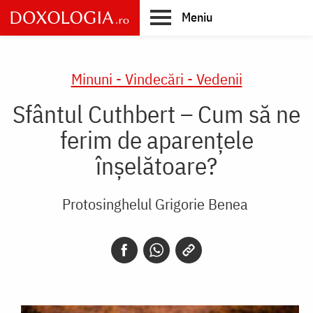
Skip
Meniu
to
main
Main
content
navigation
Minuni - Vindecări - Vedenii
Sfântul Cuthbert – Cum să ne
ferim de aparențele
înșelătoare?
Protosinghelul Grigorie Benea