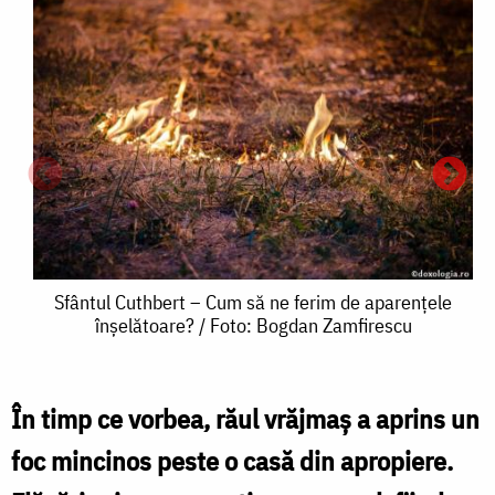
Sfântul
Sfântul Cuthbert – Cum să ne ferim de aparențele
înșelătoare? / Foto: Bogdan Zamfirescu
Cuthbert
–
S
Cum
În timp ce vorbea, răul vrăjmaş a aprins un
să
foc mincinos peste o casă din apropiere.
ne