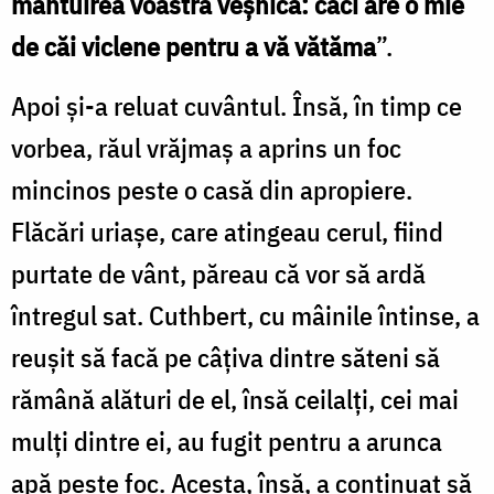
mântuirea voastră veşnică: căci are o mie
de căi viclene pentru a vă vătăma
”.
Apoi şi-a reluat cuvântul. Însă, în timp ce
vorbea, răul vrăjmaş a aprins un foc
mincinos peste o casă din apropiere.
Flăcări uriaşe, care atingeau cerul, fiind
purtate de vânt, păreau că vor să ardă
întregul sat. Cuthbert, cu mâinile întinse, a
reuşit să facă pe câţiva dintre săteni să
rămână alături de el, însă ceilalţi, cei mai
mulţi dintre ei, au fugit pentru a arunca
apă peste foc. Acesta, însă, a continuat să