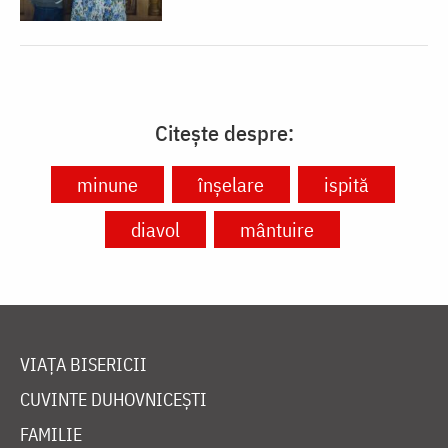
Citește despre:
minune
înșelare
ispită
diavol
mântuire
VIAȚA BISERICII
CUVINTE DUHOVNICEȘTI
FAMILIE