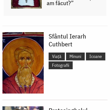
am făcut?”
Sfântul Ierarh
Cuthbert
Viață
Minuni
Icoane
Fotografii