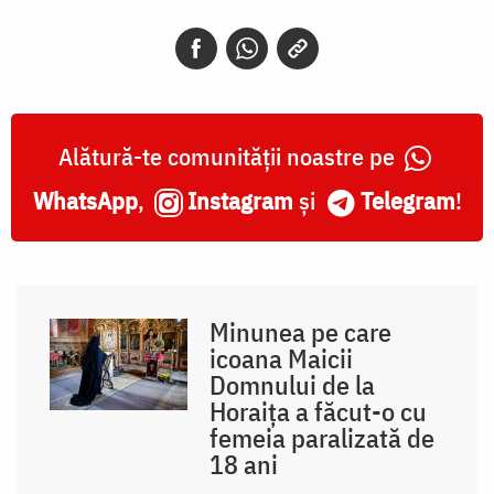
Alătură-te comunității noastre pe
WhatsApp
,
Instagram
și
Telegram
!
Minunea pe care
icoana Maicii
Domnului de la
Horaița a făcut-o cu
femeia paralizată de
18 ani