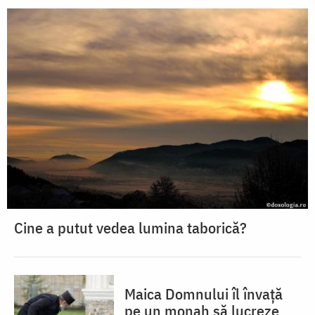
Cine a putut vedea lumina taborică?
Maica Domnului îl învață
pe un monah să lucreze