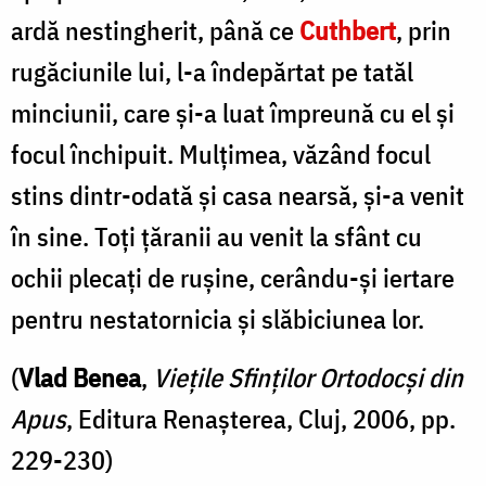
ardă nestingherit, până ce
Cuthbert
, prin
rugăciunile lui, l-a îndepărtat pe tatăl
minciunii, care şi-a luat împreună cu el şi
focul închipuit. Mulţimea, văzând focul
stins dintr-odată şi casa nearsă, şi-a venit
în sine. Toţi ţăranii au venit la sfânt cu
ochii plecaţi de ruşine, cerându-şi iertare
pentru nestatornicia şi slăbiciunea lor.
(
Vlad Benea
,
Vieţile Sfinţilor Ortodocşi din
Apus
, Editura Renaşterea, Cluj, 2006, pp.
229-230)