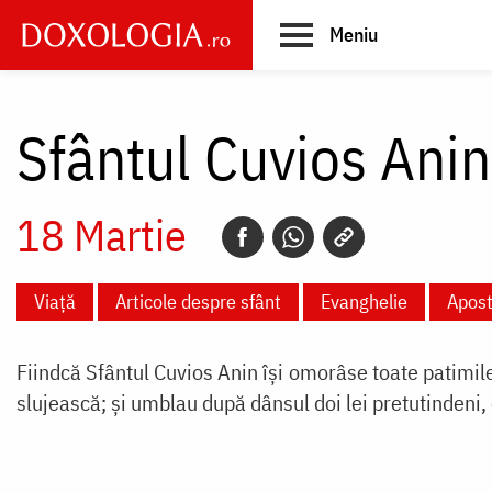
Skip
Meniu
to
main
Main
content
navigation
Sfântul Cuvios Anin
18 Martie
Viață
Articole despre sfânt
Evanghelie
Apost
Fiindcă Sfântul Cuvios Anin își omorâse toate patimile
slujească; și umblau după dânsul doi lei pretutindeni, 