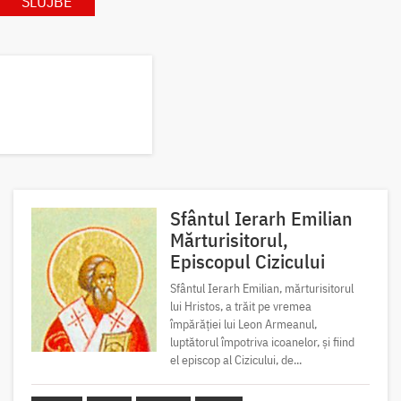
SLUJBE
Sfântul Ierarh Emilian
Mărturisitorul,
Episcopul Cizicului
Sfântul Ierarh Emilian, mărturisitorul
lui Hristos, a trăit pe vremea
împărăției lui Leon Armeanul,
luptătorul împotriva icoanelor, și fiind
el episcop al Cizicului, de...