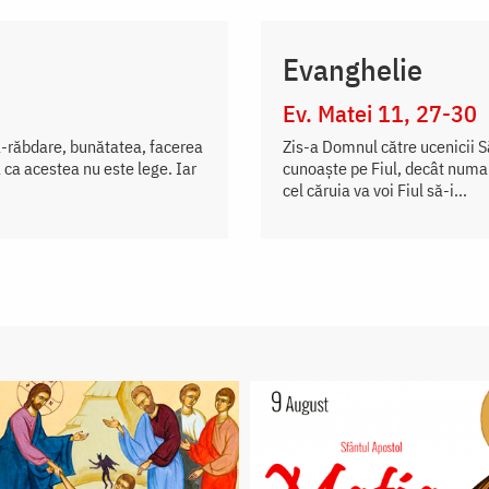
Evanghelie
Ev. Matei 11, 27-30
a-răbdare, bunătatea, facerea
Zis-a Domnul către ucenicii S
 ca acestea nu este lege. Iar
cunoaște pe Fiul, decât numai
cel căruia va voi Fiul să-i...