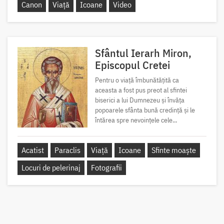
Canon
Viață
Icoane
Video
Sfântul Ierarh Miron,
Episcopul Cretei
Pentru o viață îmbunătățită ca
aceasta a fost pus preot al sfintei
biserici a lui Dumnezeu și învăța
popoarele sfânta bună credință și le
întărea spre nevoințele cele...
Acatist
Paraclis
Viață
Icoane
Sfinte moaște
Locuri de pelerinaj
Fotografii