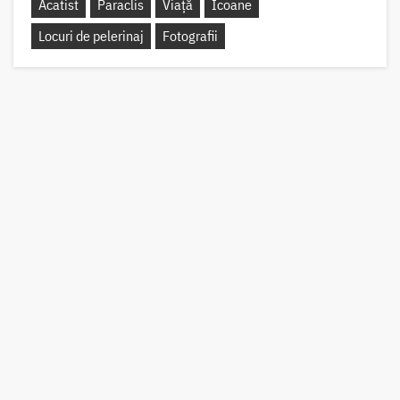
Acatist
Paraclis
Viață
Icoane
Locuri de pelerinaj
Fotografii