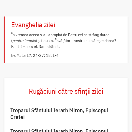
Evanghelia zilei
În vremea aceea s-au apropiat de Petru cei ce strâng darea
(
pentru templu
) și i-au zis: Învățătorul vostru nu plătește darea?
Ba da! – a zis el. Dar intrând...
Ev. Matei 17, 24-27; 18, 1-4
Rugăciuni către sfinții zilei
Troparul Sfântului Ierarh Miron, Episcopul
Cretei
Troparul Sfântului Ierarh Miron, Episcopul