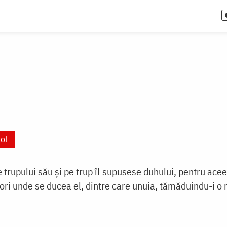
ol
 trupului său și pe trup îl supusese duhului, pentru acee
ori unde se ducea el, dintre care unuia, tămăduindu-i o ra