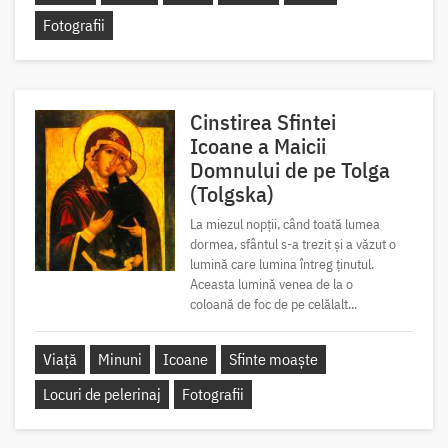
Fotografii
Cinstirea Sfintei
Icoane a Maicii
Domnului de pe Tolga
(Tolgska)
La miezul nopții, când toată lumea
dormea, sfântul s-a trezit și a văzut o
lumină care lumina întreg ținutul.
Aceasta lumină venea de la o
coloană de foc de pe celălalt...
Viață
Minuni
Icoane
Sfinte moaște
Locuri de pelerinaj
Fotografii