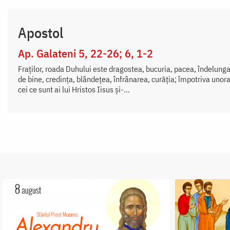
Apostol
Ap. Galateni 5, 22-26; 6, 1-2
Fraților, roada Duhului este dragostea, bucuria, pacea, îndelung
de bine, credința, blândețea, înfrânarea, curăția; împotriva unora
cei ce sunt ai lui Hristos Iisus și-...