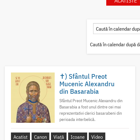
ACATISTE
Caută în calendar după d
✝) Sfântul Preot
Mucenic Alexandru
din Basarabia
Sfântul Preot Mucenic Alexandru din
Basarabia a fost unul dintre cei mai
reprezentativi clerici basarabeni din
perioada interbelică.
Acatist
Canon
Viață
Icoane
Video