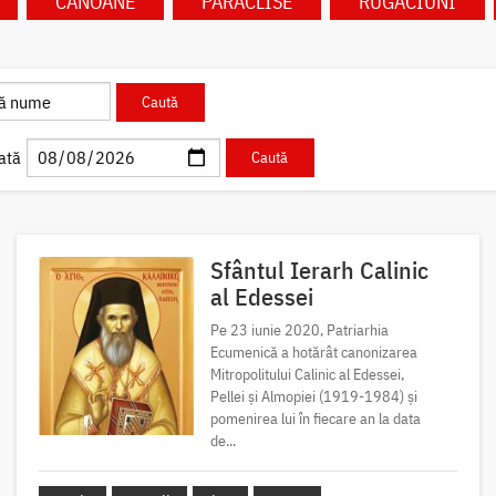
CANOANE
PARACLISE
RUGĂCIUNI
ată
Sfântul Ierarh Calinic
al Edessei
Pe 23 iunie 2020, Patriarhia
Ecumenică a hotărât canonizarea
Mitropolitului Calinic al Edessei,
Pellei și Almopiei (1919-1984) și
pomenirea lui în fiecare an la data
de...