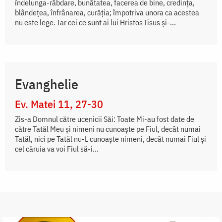
îndelunga-răbdare, bunătatea, facerea de bine, credința,
blândețea, înfrânarea, curăția; împotriva unora ca acestea
nu este lege. Iar cei ce sunt ai lui Hristos Iisus și-...
Evanghelie
Ev. Matei 11, 27-30
Zis-a Domnul către ucenicii Săi: Toate Mi-au fost date de
către Tatăl Meu și nimeni nu cunoaște pe Fiul, decât numai
Tatăl, nici pe Tatăl nu-L cunoaște nimeni, decât numai Fiul și
cel căruia va voi Fiul să-i...