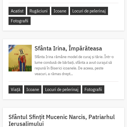
Acatist
Rugăciuni
Icoane
Locuri de pelerinaj
Fotografii
Sfânta Irina, Împărăteasa
Sfânta Irina rămâne model de curaj și tărie. Într-o
lume condusă de bărbați, sfânta a avut curajul să
repună în Biserici icoanele. De aceea, peste
veacuri, a rămas drept...
Viață
Icoane
Locuri de pelerinaj
Fotografii
Sfântul Sfinţit Mucenic Narcis, Patriarhul
Ierusalimului