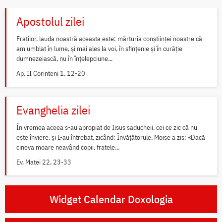
Apostolul zilei
Fraților, lauda noastră aceasta este: mărturia conștiinței noastre că
am umblat în lume, și mai ales la voi, în sfințenie și în curăție
dumnezeiască, nu în înțelepciune...
Ap. II Corinteni 1, 12-20
Evanghelia zilei
În vremea aceea s-au apropiat de Iisus saducheii, cei ce zic că nu
este înviere, și L-au întrebat, zicând: Învățătorule, Moise a zis: «Dacă
cineva moare neavând copii, fratele...
Ev. Matei 22, 23-33
Widget Calendar Doxologia