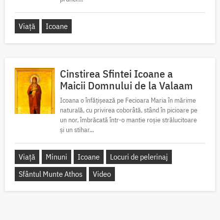
Viață
Icoane
Cinstirea Sfintei Icoane a
Maicii Domnului de la Valaam
Icoana o înfățișează pe Fecioara Maria în mărime
naturală, cu privirea coborâtă, stând în picioare pe
un nor, îmbrăcată într-o mantie roșie strălucitoare
și un stihar...
Viață
Minuni
Icoane
Locuri de pelerinaj
Sfântul Munte Athos
Video