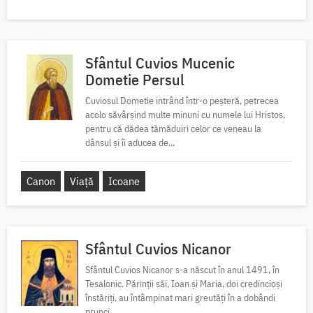
Sfântul Cuvios Mucenic
Dometie Persul
Cuviosul Dometie intrând într-o peșteră, petrecea
acolo săvârșind multe minuni cu numele lui Hristos,
pentru că dădea tămăduiri celor ce veneau la
dânsul și îi aducea de...
Canon
Viață
Icoane
Sfântul Cuvios Nicanor
Sfântul Cuvios Nicanor s-a născut în anul 1491, în
Tesalonic. Părinții săi, Ioan și Maria, doi credincioși
înstăriți, au întâmpinat mari greutăți în a dobândi
prunci....