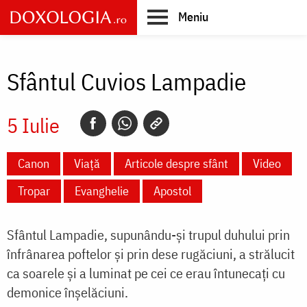
Skip
Meniu
to
main
Main
content
navigation
Sfântul Cuvios Lampadie
5 Iulie
Canon
Viață
Articole despre sfânt
Video
Tropar
Evanghelie
Apostol
Sfântul Lampadie, supunându-şi trupul duhului prin
înfrânarea poftelor şi prin dese rugăciuni, a strălucit
ca soarele şi a luminat pe cei ce erau întunecaţi cu
demonice înşelăciuni.