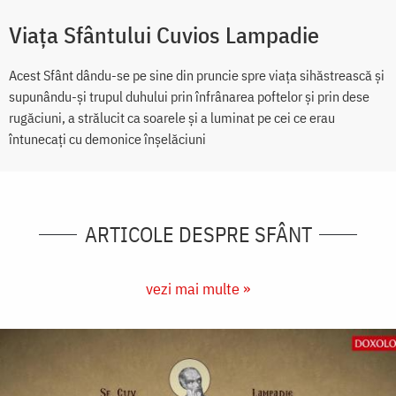
Viaţa Sfântului Cuvios Lampadie
Acest Sfânt dându-se pe sine din pruncie spre viaţa sihăstrească şi
supunându-şi trupul duhului prin înfrânarea poftelor şi prin dese
rugăciuni, a strălucit ca soarele şi a luminat pe cei ce erau
întunecaţi cu demonice înşelăciuni
ARTICOLE DESPRE SFÂNT
vezi mai multe »