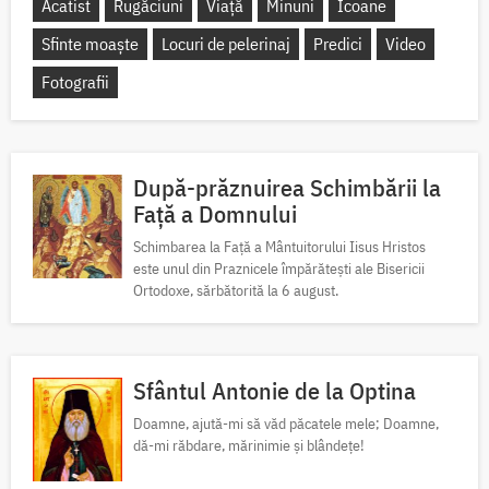
Acatist
Rugăciuni
Viață
Minuni
Icoane
Sfinte moaște
Locuri de pelerinaj
Predici
Video
Fotografii
După-prăznuirea Schimbării la
Față a Domnului
Schimbarea la Față a Mântuitorului Iisus Hristos
este unul din Praznicele împărătești ale Bisericii
Ortodoxe, sărbătorită la 6 august.
Sfântul Antonie de la Optina
Doamne, ajută-mi să văd păcatele mele; Doamne,
dă-mi răbdare, mărinimie şi blândeţe!