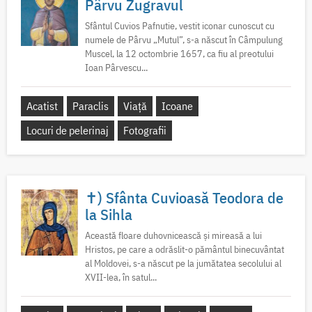
Pârvu Zugravul
Sfântul Cuvios Pafnutie, vestit iconar cunoscut cu
numele de Pârvu „Mutul”, s-a născut în Câmpulung
Muscel, la 12 octombrie 1657, ca fiu al preotului
Ioan Pârvescu...
Acatist
Paraclis
Viață
Icoane
Locuri de pelerinaj
Fotografii
✝) Sfânta Cuvioasă Teodora de
la Sihla
Această floare duhovnicească și mireasă a lui
Hristos, pe care a odrăslit-o pământul binecuvântat
al Moldovei, s-a născut pe la jumătatea secolului al
XVII-lea, în satul...