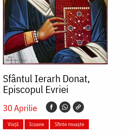
Sfântul Ierarh Donat,
Episcopul Evriei
30 Aprilie
Viață
Icoane
Sfinte moaște