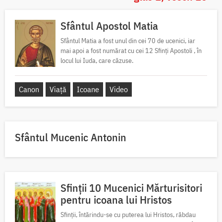
Sfântul Apostol Matia
Sfântul Matia a fost unul din cei 70 de ucenici, iar
mai apoi a fost numărat cu cei 12 Sfinți Apostoli , în
locul lui Iuda, care căzuse.
Canon
Viață
Icoane
Video
Sfântul Mucenic Antonin
Sfinții 10 Mucenici Mărturisitori
pentru icoana lui Hristos
Sfinții, întărindu-se cu puterea lui Hristos, răbdau