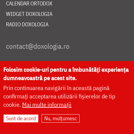
CALENDAR ORTODOX
WIDGET DOXOLOGIA
RADIO DOXOLOGIA
DESPRE NOI
Folosim cookie-uri pentru a îmbunătăți experiența
POLITICA DE COOKIES
dumneavoastră pe acest site.
DONEAZĂ ONLINE PENTRU CATEDRALA NAȚIONALĂ
Prin continuarea navigării în această pagină
confirmați acceptarea utilizării fișierelor de tip
cookie.
Mai multe informații
LIVE
Sunt de acord
Nu, mulțumesc