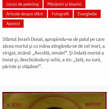
Locuri de pelerinaj
Mănăstiri și biserici
Articole despre sfânt
Fotografii
Evanghelie
Apostol
Sfântul Ierarh Donat, apropiindu-se de patul pe care
zăcea mortul și cu mâna atingându-se de cel mort, a
strigat, zicând: „Ascultă, omule!”. Și îndată mortul a
înviat și, deschizându-și ochii, a zis: „Iată, eu sunt,
părinte și stăpâne!”.