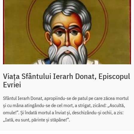
Viața Sfântului Ierarh Donat, Episcopul
Evriei
Sfântul Ierarh Donat, apropiindu-se de patul pe care zăcea mortul
și cu mâna atingându-se de cel mort, a strigat, zicând: „Ascultă,
omule!”. Și îndată mortul a înviat și, deschizându-și ochii, a zis:
„Iată, eu sunt, părinte și stăpâne!”.