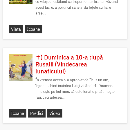
cu vitejie, neslăbind cu trupurile. Iar tiranul, văzând
acest lucru, a poruncit să le ardă fețele cu fiare
arse,...
Viață
Icoane
✝) Duminica a 10-a după
Rusalii (Vindecarea
lunaticului)
În vremea aceea s-a apropiat de Iisus un om,
îngenunchind înaintea Lui și zicându-I: Doamne,
miluiește pe fiul meu, că este lunatic și pătimește
rău, căci adesea...
Icoane
Predici
Video