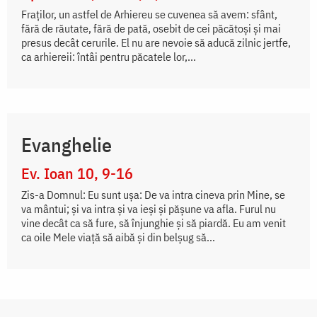
Fraţilor, un astfel de Arhiereu se cuvenea să avem: sfânt,
fără de răutate, fără de pată, osebit de cei păcătoşi şi mai
presus decât cerurile. El nu are nevoie să aducă zilnic jertfe,
ca arhiereii: întâi pentru păcatele lor,...
Evanghelie
Ev. Ioan 10, 9-16
Zis-a Domnul: Eu sunt uşa: De va intra cineva prin Mine, se
va mântui; şi va intra şi va ieşi şi păşune va afla. Furul nu
vine decât ca să fure, să înjunghie şi să piardă. Eu am venit
ca oile Mele viaţă să aibă şi din belşug să...