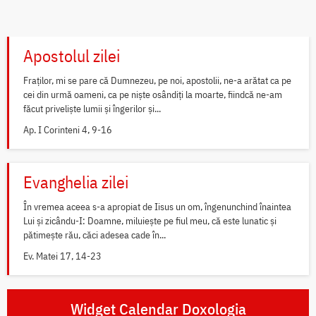
Apostolul zilei
Fraților, mi se pare că Dumnezeu, pe noi, apostolii, ne-a arătat ca pe
cei din urmă oameni, ca pe niște osândiți la moarte, fiindcă ne-am
făcut priveliște lumii și îngerilor și...
Ap. I Corinteni 4, 9-16
Evanghelia zilei
În vremea aceea s-a apropiat de Iisus un om, îngenunchind înaintea
Lui și zicându-I: Doamne, miluiește pe fiul meu, că este lunatic și
pătimește rău, căci adesea cade în...
Ev. Matei 17, 14-23
Widget Calendar Doxologia