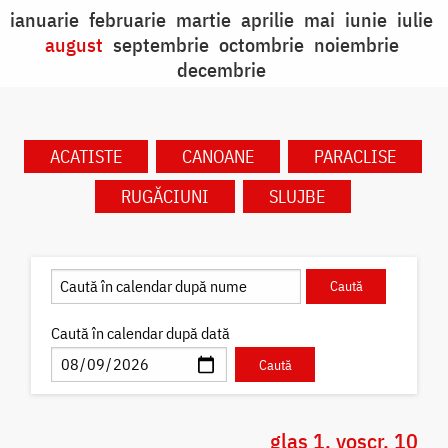
ianuarie
februarie
martie
aprilie
mai
iunie
iulie
august
septembrie
octombrie
noiembrie
decembrie
ACATISTE
CANOANE
PARACLISE
RUGĂCIUNI
SLUJBE
Caută în calendar după dată
glas 1, voscr. 10