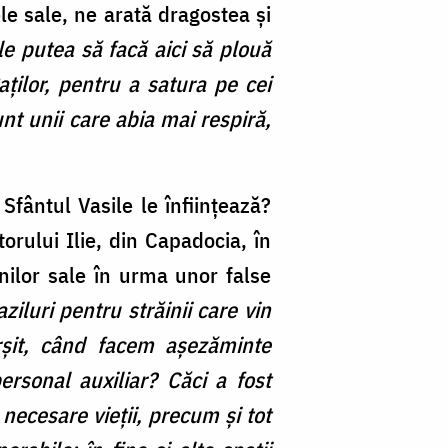
ele sale, ne arată dragostea și
le putea să facă aici să plouă
ţilor, pentru a satura pe cei
unt unii care abia mai respiră,
 Sfântul Vasile le înființează
?
orului Ilie, din Capadocia, în
unilor sale în urma unor false
iluri pentru străinii care vin
rşit, când facem aşezăminte
personal auxiliar? Căci a fost
 necesare vieţii, precum şi tot