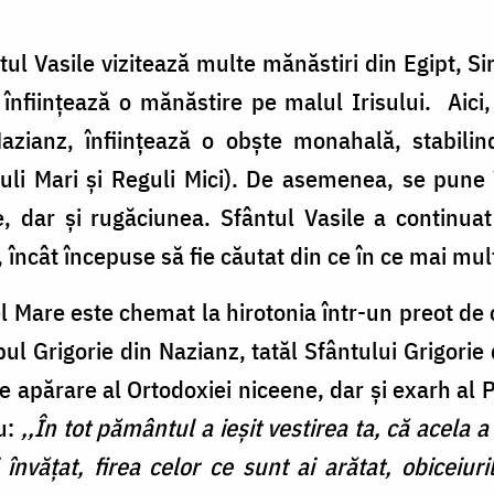
tul Vasile vizitează multe mănăstiri din Egipt, Si
l înființează o mănăstire pe malul Irisului. Aici
Nazianz, înfiinţează o obşte monahală, stabilind
li Mari şi Reguli Mici). De asemenea, se pune î
e, dar și rugăciunea. Sfântul Vasile a continuat
i, încât începuse să fie căutat din ce în ce mai mu
l Mare este chemat la hirotonia într-un preot de 
pul Grigorie din Nazianz, tatăl Sfântului Grigorie
de apărare al Ortodoxiei niceene, dar şi exarh al 
ău:
,,În tot pământul a ieşit vestirea ta, că acela a
nvăţat, firea celor ce sunt ai arătat, obiceiur