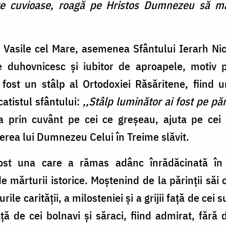
nte cuvioase, roagă pe Hristos Dumnezeu să mâ
 Vasile cel Mare, asemenea Sfântului Ierarh Nic
 duhovnicesc și iubitor de aproapele, motiv p
fost un stâlp al Ortodoxiei Răsăritene, fiind u
atistul sfântului:
,,Stâlp luminător ai fost pe păm
a prin cuvânt pe cei ce greșeau, ajuta pe cei 
erea lui Dumnezeu Celui în Treime slăvit.
fost una care a rămas adânc înrădăcinată în 
 mărturii istorice. Moştenind de la părinţii săi 
rile carităţii, a milosteniei și a grijii față de ce
ă de cei bolnavi și săraci, fiind admirat, fără 