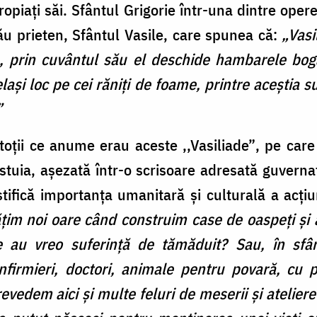
apropiați săi. Sfântul Grigorie într-una dintre oper
ău prieten, Sfântul Vasile, care spunea că:
„Vasi
, prin cuvântul său el deschide hambarele boga
aşi loc pe cei răniţi de foame, printre aceştia s
”
toții ce anume erau aceste ,,Vasiliade”
, pe care
tuia, așezată într-o scrisoare adresată guvernat
stifică importanţa umanitară şi culturală a acţi
im noi oare când construim case de oaspeţi şi az
re au vreo suferinţă de tămăduit? Sau, în sfâ
infirmieri, doctori, animale pentru povară, cu 
evedem aici şi multe feluri de meserii şi ateliere