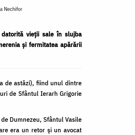
na Nechifor
atorită vieții sale în slujba
merenia și fermitatea apărării
 de astăzi), fiind unul dintre
ături de Sfântul Ierarh Grigorie
tă de Dumnezeu, Sfântul Vasile
re era un retor şi un avocat