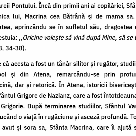
eii Pontului. Încă din primii ani ai copilăriei, Sf
nica lui, Macrina cea Bătrână şi de mama sa.
tea, aprinzându-se în sufletul său, dragostea d
stuia: ,,
Oricine voiește să vină după Mine, să se 
8, 34-38).
 că acesta a fost un tânăr silitor și rugător, studii
ol și din Atena, remarcându-se prin profun
nă, dar și retorică. În Atena, istoricii bisericeș
fântul Grigore de Nazianz, care a fost întotdeaun
 Grigorie. După terminarea studiilor, Sfântul Va
 ducând o viață în rugăciune și asceză profundă. T
 avut și sora sa, Sfânta Macrina, care îl ajută