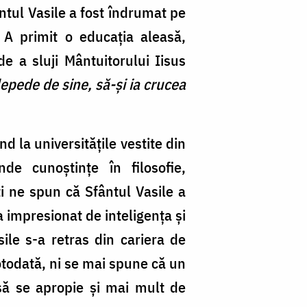
ântul Vasile a fost îndrumat pe
 A primit o educația aleasă,
e a sluji Mântuitorului Iisus
lepede de sine, să-și ia crucea
nd la universitățile vestite din
de cunoștințe în filosofie,
ti ne spun că Sfântul Vasile a
a impresionat de inteligența și
sile s-a retras din cariera de
otodată, ni se mai spune că un
 să se apropie și mai mult de