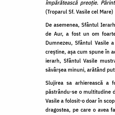
împărătească preoţie. Pări
(Troparul Sf. Vasile cel Mare)
De asemenea, Sfântul Ierarh
de Aur, a fost un om foarte
Dumnezeu, Sfântul Vasile a 
creștine, așa cum spune în ac
ierarh, Sfântul Vasile mustr
săvârșea minuni, arătând put
Slujirea sa arhierească a 
păstrându-se o multitudine de
Vasile a folosit-o doar în scopu
dragostea, pe care o avea faț