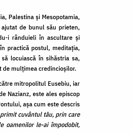
ria, Palestina și Mesopotamia,
, ajutat de bunul său prieten,
u-i rânduieli în ascultare şi
n practică postul, meditaţia,
 să locuiască în sihăstria sa,
lt de mulţimea credincioşilor.
către mitropolitul Eusebiu, iar
 de Nazianz, este ales episcop
Pontului, așa cum este descris
 primit cuvântul tău, prin care
ile oamenilor le-ai împodobit,