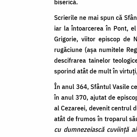
biserică.
Scrierile ne mai spun că Sfân
iar la întoarcerea în Pont, e
Grigorie, viitor episcop de 
rugăciune (aşa numitele Regu
descifrarea tainelor teologic
sporind atât de mult în virtuț
În anul 364, Sfântul Vasile ce
în anul 370, ajutat de episco
al Cezareei, devenit centrul 
atât de frumos în troparul s
cu dumnezeiască cuviinţă ai î