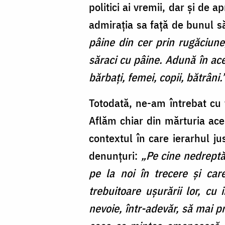
politici ai vremii, dar și de 
admirația sa față de bunul s
pâine din cer prin rugăciune
săraci cu pâine. Adună în acel
bărbaţi, femei, copii, bătrâni.
Totodată, ne-am întrebat cu 
Aflăm chiar din mărturia aces
contextul în care ierarhul ju
denunțuri:
„Pe cine nedreptăţ
pe la noi în trecere şi ca
trebuitoare uşurării lor, cu 
nevoie, într-adevăr, să mai pr