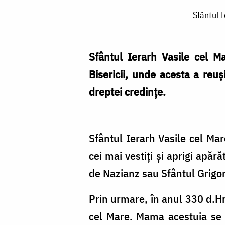
Sfântul
Sfântul I
Ierarh
Vasile
cel
Sfântul Ierarh Vasile cel Ma
Mare,
Bisericii, unde acesta a reuș
lauda
dreptei credințe.
strălucită
a
Sfântul Ierarh Vasile cel Mar
arhiereilor
cei mai vestiți și aprigi apără
/
de Nazianz sau Sfântul Grigo
Foto:
Oana
Prin urmare, în anul 330 d.Hr
Nechifor
cel Mare. Mama acestuia se 