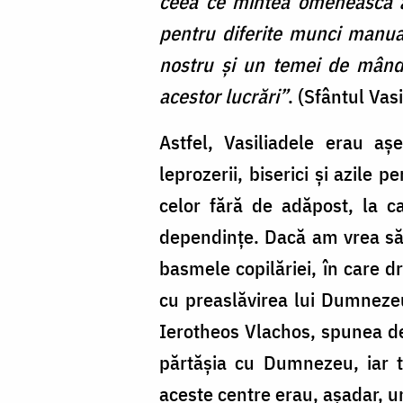
ceea ce mintea omenească a p
pentru diferite munci manual
nostru şi un temei de mândr
acestor lucrări”
. (Sfântul Vas
Astfel, Vasiliadele erau aș
leprozerii, biserici și azile p
celor fără de adăpost, la c
dependințe. Dacă am vrea să 
basmele copilăriei, în care 
cu preaslăvirea lui Dumnezeu 
Ierotheos Vlachos, spunea des
părtăşia cu Dumnezeu, iar t
aceste centre erau, așadar, u