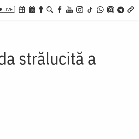
LIVE
06
da strălucită a