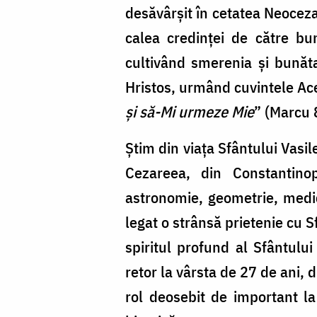
desăvârșit în cetatea Neocezar
calea credinței de către bu
cultivând smerenia și bunăta
Hristos, urmând cuvintele Ace
și să-Mi urmeze Mie
” (Marcu 
Știm din viața Sfântului Vasile
Cezareea, din Constantinop
astronomie, geometrie, medici
legat o strânsă prietenie cu S
spiritul profund al Sfântului
retor la vârsta de 27 de ani,
rol deosebit de important la