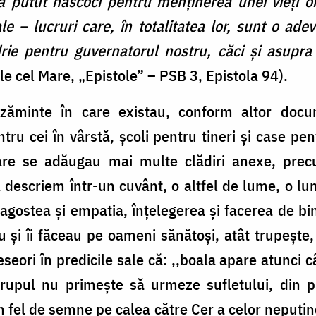
utut născoci pentru menţinerea unei vieţi onor
e – lucruri care, în totalitatea lor, sunt o ad
ie pentru guvernatorul nostru, căci şi asupra
ile cel Mare, „Epistole” – PSB 3, Epistola 94).
ezăminte în care existau, conform altor docu
entru cei în vârstă, şcoli pentru tineri şi case pe
are se adăugau mai multe clădiri anexe, precum
descriem într-un cuvânt, o altfel de lume, o lu
dragostea și empatia, înțelegerea și facerea de 
și îi făceau pe oameni sănătoși, atât trupește, c
eori în predicile sale că: ,,boala apare atunci c
rupul nu primeşte să urmeze sufletului, din pr
n fel de semne pe calea către Cer a celor neputinc