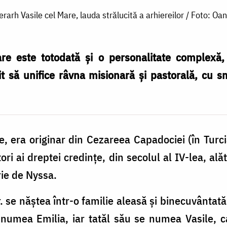
erarh Vasile cel Mare, lauda strălucită a arhiereilor / Foto: Oa
re este totodată și o personalitate complexă, d
it să unifice râvna misionară și pastorală, cu s
e, era originar din Cezareea Capadociei (în Turcia
tori ai dreptei credințe, din secolul al IV-lea, al
rie de Nyssa.
. se năștea într-o familie aleasă și binecuvânta
numea Emilia, iar tatăl său se numea Vasile, ca