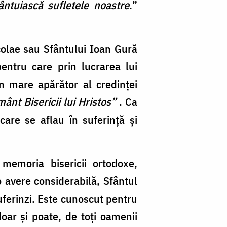
ntuiască sufletele noastre
.
”
olae sau Sfântului Ioan Gură
entru care prin lucrarea lui
n mare apărător al credinței
ânt Bisericii lui Hristos
”
. Ca
care se aflau în suferință și
memoria bisericii ortodoxe,
o avere considerabilă, Sfântul
i suferinzi. Este cunoscut pentru
doar și poate, de toți oamenii