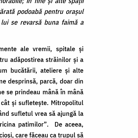
abile; în fine şi alte spaţii
evărată podoabă pentru oraşul
 lui se revarsă buna faimă a
mente ale vremii, spitale și
ntru adăpostirea străinilor și a
 bucătării, ateliere și alte
me desprinsă, parcă, doar din
bine se prindeau mână în mână
ât și sufletește. Mitropolitul
ând sufletul vrea să ajungă la
icina patimilor
”
. De aceea,
ioși, care făceau ca trupul să