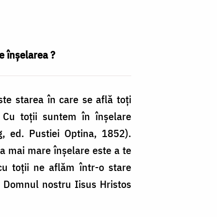
e înşelarea ?
te starea în care se află toţi
 Cu toţii suntem în înşelare
, ed. Pustiei Optina, 1852).
ea mai mare înşelare este a te
cu toţii ne aflăm într-o stare
e Domnul nostru Iisus Hristos