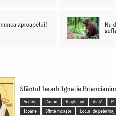
n munca aproapelui!
Nu d
sufl
Sfântul Ierarh Ignatie Briancianin
Acatist
Canon
Rugăciuni
Viață
Mi
Icoane
Sfinte moaște
Locuri de pelerinaj