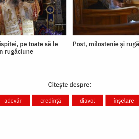
ispitei, pe toate să le
Post, milostenie și rug
in rugăciune
Citește despre:
adevăr
credință
diavol
înșelare