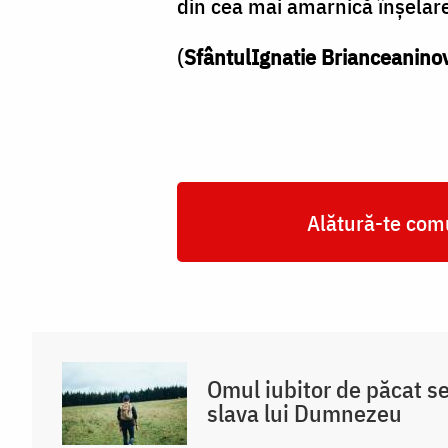
din cea mai amarnică înşelare
(
SfântulIgnatie Brianceanino
Alătură-te comu
Omul iubitor de păcat s
slava lui Dumnezeu