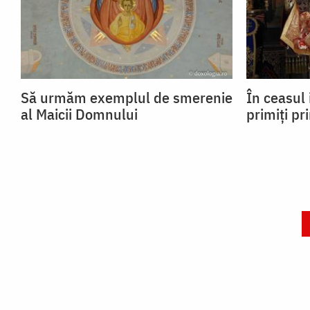
Să urmăm exemplul de smerenie
În ceasul 
al Maicii Domnului
primiți pr