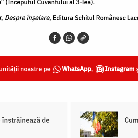
” (Începutul Cuvântului al 3-lea).
v
,
Despre înşelare
, Editura Schitul Românesc Lac
nității noastre pe
WhatsApp
,
Instagram
e înstrăinează de
Cum 