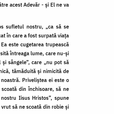
tre acest Adevăr - şi El ne va
s sufletul nostru, „ca să se
t în care a fost surpată viaţa
. Ea este cugetarea trupească
psită întreaga lume, care nu-şi
l şi sângele”, care „nu pot să
ică, tămăduită şi nimicită de
noastră. Priveliştea ei este o
scoată din închisoare, să ne
 nostru Iisus Hristos”, spune
vrut să ne scoată din robie şi