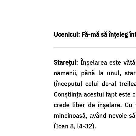
Foto:
Crina
Zamfirescu
Ucenicul
: Fă-mă să înţeleg în
Stareţul
: Înşelarea este vătă
oamenii, până la unul, star
(începutul celui de-al trei
Conştiinţa acestui fapt este 
crede liber de înşelare. Cu t
mincinoasă, având nevoie să 
(Ioan 8, l4-32).