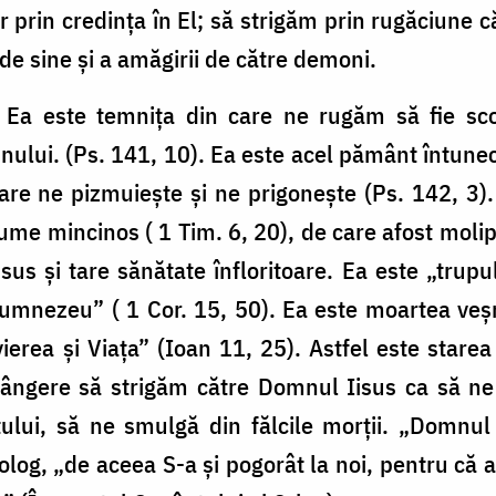
 prin credinţa în El; să strigăm prin rugăciune că
de sine şi a amăgirii de către demoni.
. Ea este temniţa din care ne rugăm să fie sco
ui. (Ps. 141, 10). Ea este acel pământ întuneca
are ne pizmuieşte şi ne prigoneşte (Ps. 142, 3)
nume mincinos ( 1 Tim. 6, 20), de care afost moli
s şi tare sănătate înfloritoare. Ea este „trupu
mnezeu” ( 1 Cor. 15, 50). Ea este moartea veşn
erea şi Viaţa” (Ioan 11, 25). Astfel este starea 
lângere să strigăm către Domnul Iisus ca să ne 
ului, să ne smulgă din fălcile morţii. „Domnul
og, „de aceea S-a şi pogorât la noi, pentru că a 