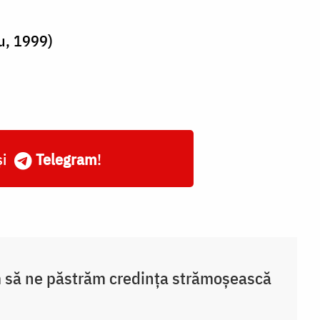
u, 1999)
și
Telegram
!
să ne păstrăm credința strămoșească