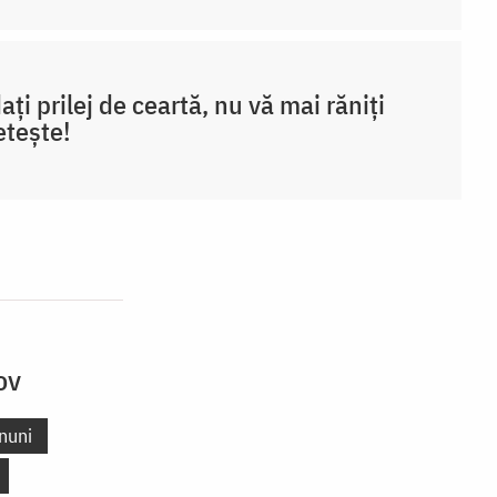
ați prilej de ceartă, nu vă mai răniți
etește!
ov
nuni