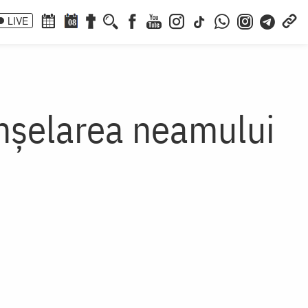
LIVE
08
înşelarea neamului