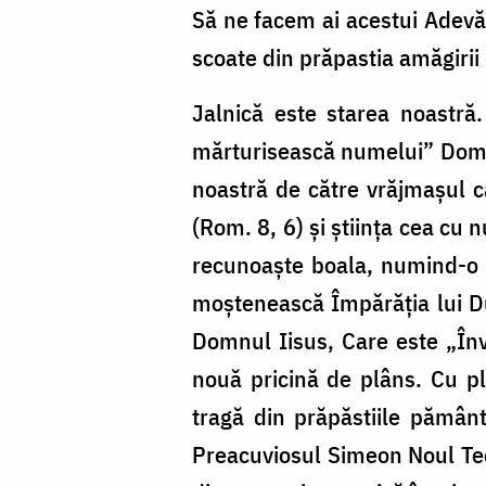
Să ne facem ai acestui Adevăr
scoate din prăpastia amăgirii 
Jalnică este starea noastră
mărturisească numelui” Domnul
noastră de către vrăjmaşul c
(Rom. 8, 6) şi ştiinţa cea cu 
recunoaşte boala, numind-o su
moştenească Împărăţia lui Du
Domnul Iisus, Care este „Învi
nouă pricină de plâns. Cu p
tragă din prăpăstiile pământ
Preacuviosul Simeon Noul Teol