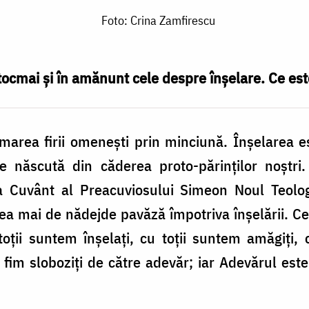
Foto: Crina Zamfirescu
tocmai şi în amănunt cele despre înşelare. Ce est
marea firii omeneşti prin minciună. Înşelarea es
e născută din căderea proto-părinţilor noştri.
lea Cuvânt al Preacuviosului Simeon Noul Teolog
cea mai de nădejde pavăză împotriva înşelării. C
oţii suntem înşelaţi, cu toţii suntem amăgiţi, 
fim sloboziţi de către adevăr; iar Adevărul est