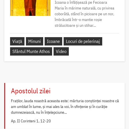
Icoana o înfățișează pe Fecioara
Maria în mărime naturală, cu privirea
coborâtă, stând în picioare pe un nor,
îmbrăcată într-o mantie roșie
strălucitoare și un stihar...
Viață
Minuni
Icoane
Locuri de pelerinaj
Sfântul Munte Athos
Video
Apostolul zilei
Fraților, lauda noastră aceasta este: mărturia conștiinței noastre că
am umblat în lume, și mai ales la voi, în sfințenie și în curăție
dumnezeiască, nu în înțelepciune...
Ap. II Corinteni 1, 12-20