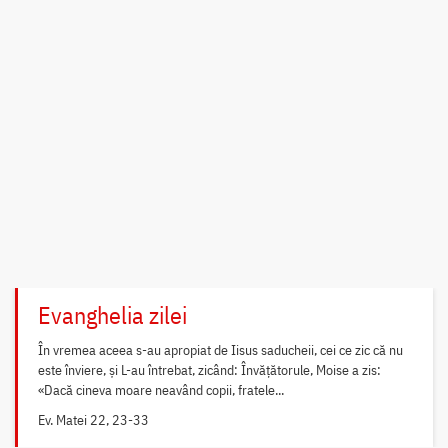
Evanghelia zilei
În vremea aceea s-au apropiat de Iisus saducheii, cei ce zic că nu
este înviere, și L-au întrebat, zicând: Învățătorule, Moise a zis:
«Dacă cineva moare neavând copii, fratele...
Ev. Matei 22, 23-33