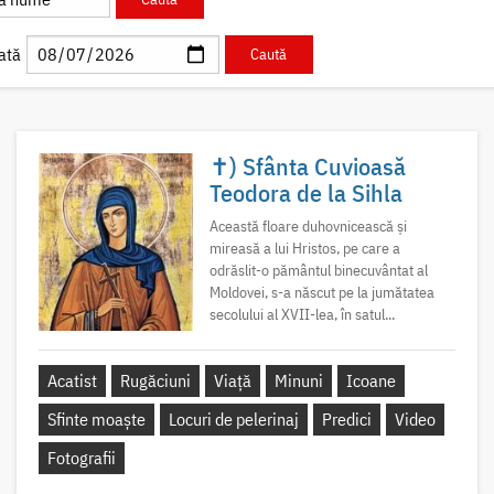
ată
✝) Sfânta Cuvioasă
Teodora de la Sihla
Această floare duhovnicească și
mireasă a lui Hristos, pe care a
odrăslit-o pământul binecuvântat al
Moldovei, s-a născut pe la jumătatea
secolului al XVII-lea, în satul...
Acatist
Rugăciuni
Viață
Minuni
Icoane
Sfinte moaște
Locuri de pelerinaj
Predici
Video
Fotografii