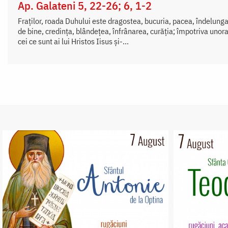
Ap. Galateni 5, 22-26; 6, 1-2
Fraților, roada Duhului este dragostea, bucuria, pacea, îndelung
de bine, credința, blândețea, înfrânarea, curăția; împotriva unora
cei ce sunt ai lui Hristos Iisus și-...