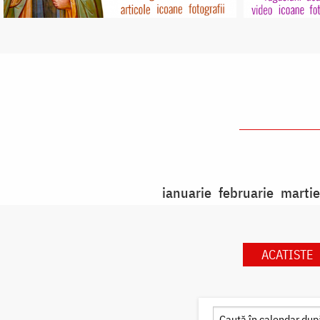
ianuarie
februarie
martie
ACATISTE