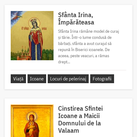
Sfânta Irina,
Împărăteasa
Sfânta Irina rămâne model de curaj
și tărie. Într-o lume condusă de
bărbați, sfânta a avut curajul să
repună în Biserici icoanele. De
aceea, peste veacuri, a rămas
drept...
Viață
Icoane
Locuri de pelerinaj
Fotografii
Cinstirea Sfintei
Icoane a Maicii
Domnului de la
Valaam