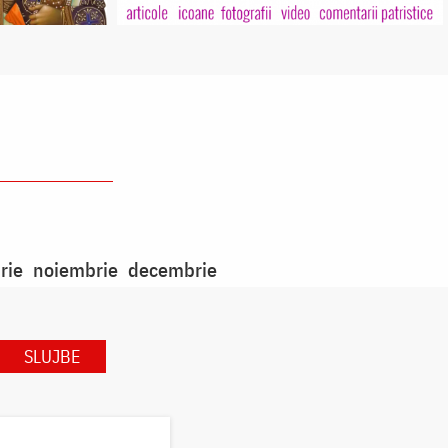
rie
noiembrie
decembrie
SLUJBE