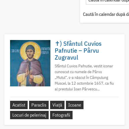
Caută în calendar după d
✝) Sfântul Cuvios
Pafnutie – Pârvu
Zugravul
Sfântul Cuvios Pafnutie, vestit iconar
cunoscut cu numele de Pârvu
„Mutul”, s-a născut în Câmpulung
Muscel, la 12 octombrie 1657, ca fiu
al preotului Ioan Pârvescu...
Acatist
Paraclis
Viață
Icoane
Locuri de pelerinaj
Fotografii