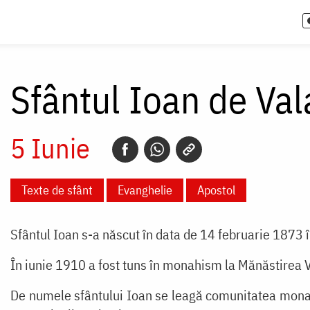
Sfântul Ioan de Va
5 Iunie
Texte de sfânt
Evanghelie
Apostol
Sfântul Ioan s-a născut în data de 14 februarie 1873 
În iunie 1910 a fost tuns în monahism la Mănăstirea 
De numele sfântului Ioan se leagă comunitatea monas