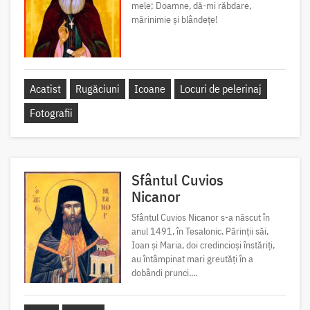
mele; Doamne, dă-mi răbdare,
mărinimie şi blândeţe!
Acatist
Rugăciuni
Icoane
Locuri de pelerinaj
Fotografii
Sfântul Cuvios
Nicanor
Sfântul Cuvios Nicanor s-a născut în
anul 1491, în Tesalonic. Părinții săi,
Ioan și Maria, doi credincioși înstăriți,
au întâmpinat mari greutăți în a
dobândi prunci....