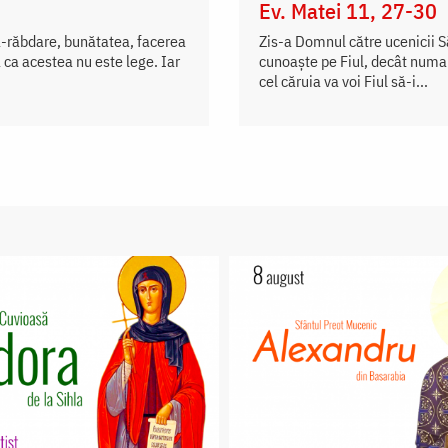
Ev. Matei 11, 27-30
a-răbdare, bunătatea, facerea
Zis-a Domnul către ucenicii S
 ca acestea nu este lege. Iar
cunoaște pe Fiul, decât numai
cel căruia va voi Fiul să-i...