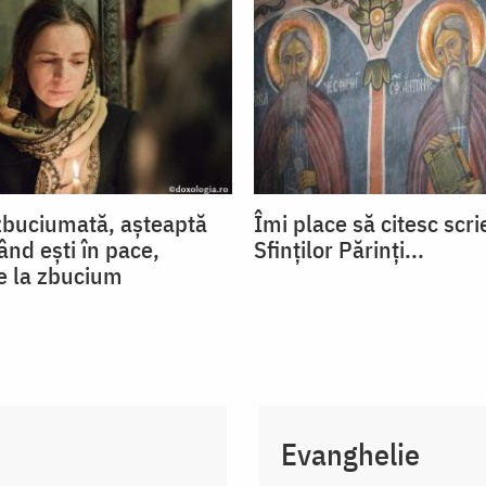
zbuciumată, așteaptă
Îmi place să citesc scri
ând ești în pace,
Sfinților Părinți...
e la zbucium
Evanghelie