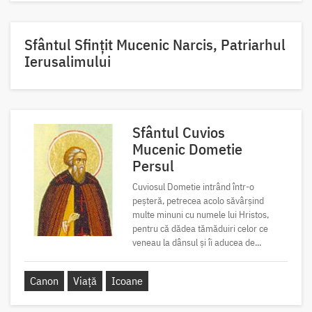
Sfântul Sfinţit Mucenic Narcis, Patriarhul
Ierusalimului
Sfântul Cuvios
Mucenic Dometie
Persul
Cuviosul Dometie intrând într-o
peșteră, petrecea acolo săvârșind
multe minuni cu numele lui Hristos,
pentru că dădea tămăduiri celor ce
veneau la dânsul și îi aducea de...
Canon
Viață
Icoane