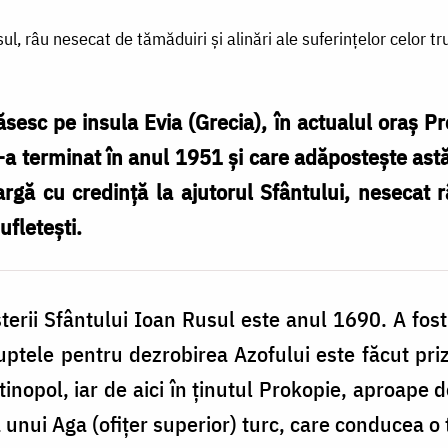
l, râu nesecat de tămăduiri și alinări ale suferințelor celor tru
sesc pe insula Evia (Grecia), în actualul oraș Pro
s-a terminat în anul 1951 și care adăpostește ast
argă cu credință la ajutorul Sfântului
, nesecat r
ufletești.
erii Sfântului Ioan Rusul este anul 1690. A fost 
luptele pentru dezrobirea Azofului este făcut pri
inopol, iar de aici în ținutul Prokopie, aproape 
a unui Aga (ofițer superior) turc, care conducea o 