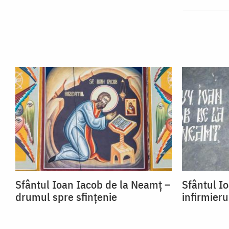
Sfântul Ioan Iacob de la Neamț –
Sfântul I
drumul spre sfințenie
infirmieru