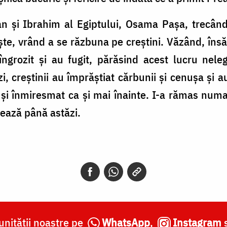
tan și Ibrahim al Egiptului, Osama Pașa, trecâ
ște, vrând a se răzbuna pe creștini. Văzând, îns
 îngrozit și au fugit, părăsind acest lucru nel
 zi, creștinii au împrăștiat cărbunii și cenușa și a
 și înmiresmat ca și mai înainte. I-a rămas numai
rează până astăzi.
nității noastre pe
WhatsApp
,
Instagram