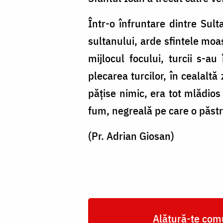
Într-o înfruntare dintre Sul
sultanului, arde sfintele moa
mijlocul focului, turcii s-au
plecarea turcilor, în cealaltă
pățise nimic, era tot mlădios
fum, negreală pe care o păst
(Pr. Adrian Giosan)
Alătură-te comu