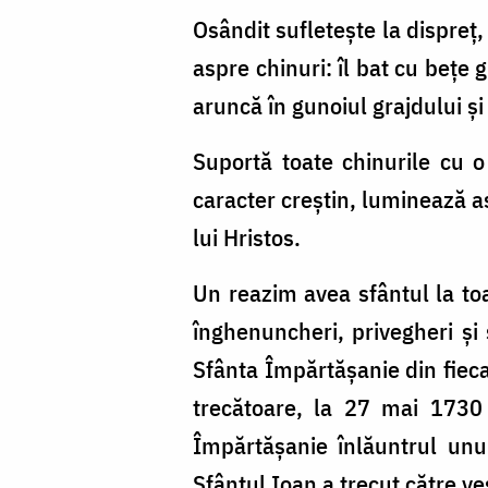
și
Osândit sufletește la dispreț,
sufletești
aspre chinuri: îl bat cu bețe g
aruncă în gunoiul grajdului și
Suportă toate chinurile cu o
caracter creștin, luminează a
lui Hristos.
Un reazim avea sfântul la toa
înghenuncheri, privegheri și
Sfânta Împărtășanie din fiecar
trecătoare, la 27 mai 1730 
Împărtășanie înlăuntrul unu
Sfântul Ioan a trecut către ve