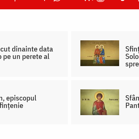
scut dinainte data
Sfin
 pe un perete al
Solo
spre
n, episcopul
Sfân
fințenie
Pant