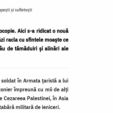
pești și sufletești
copie. Aici s-a ridicat o nouă
ăzi racla cu sfintele moaște ce
âu de tămăduiri și alinări ale
soldat în Armata țaristă a lui
zonier împreună cu mii de alți
de Cezareea Palestinei, în Asia
tabără militară de ieniceri.