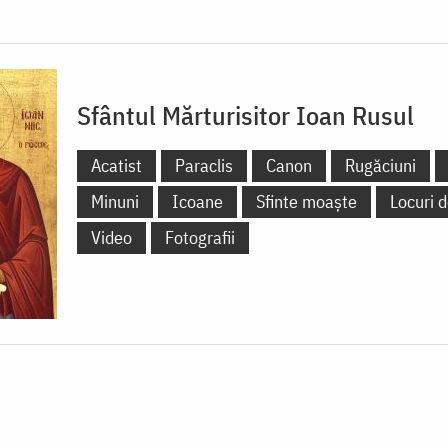
Sfântul Mărturisitor Ioan Rusul
Acatist
Paraclis
Canon
Rugăciuni
Minuni
Icoane
Sfinte moaște
Locuri d
Video
Fotografii