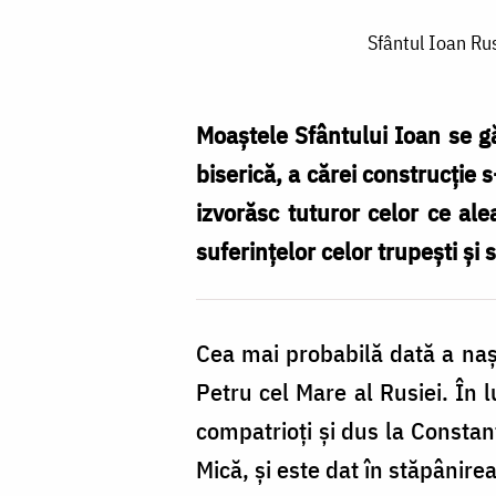
Sfântul
Sfântul Ioan Rusu
Ioan
Rusul,
râu
Moaștele Sfântului Ioan se gă
nesecat
biserică, a cărei construcție 
de
izvorăsc tuturor celor ce ale
tămăduiri
suferințelor celor trupești și s
și
alinări
Cea mai probabilă dată a nașt
ale
Petru cel Mare al Rusiei. În 
suferințelor
compatrioți și dus la Constant
celor
Mică, și este dat în stăpânire
trupești