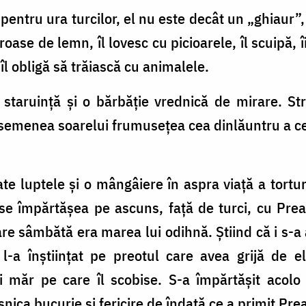
 pentru ura turcilor, el nu este decât un „ghiaur
roase de lemn, îl lovesc cu picioarele, îl scuipă, îi
 îl obligă să trăiască cu animalele.
 staruință și o bărbăție vrednică de mirare. Str
semenea soarelui frumusețea cea dinlăuntru a cel
te luptele și o mângâiere în aspra viață a torturi
 se împărtășea pe ascuns, față de turci, cu Pre
e sâmbătă era marea lui odihnă. Știind că i s-a a
l-a înștiințat pe preotul care avea grijă de el
i măr pe care îl scobise. S-a împărtășit acolo 
șnica bucurie și fericire de îndată ce a primit Pre