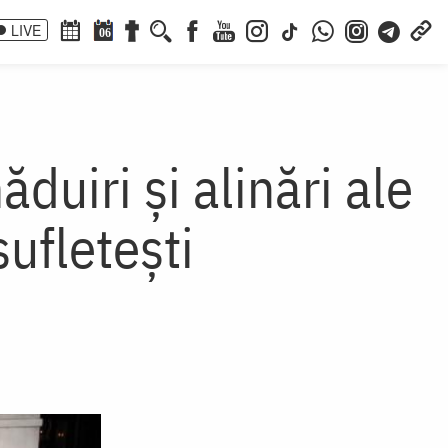
LIVE
06
duiri și alinări ale
sufletești