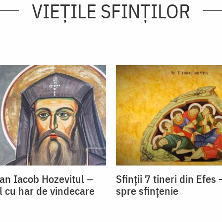
VIEŢILE SFINŢILOR
oan Iacob Hozevitul ‒
Sfinții 7 tineri din Efe
l cu har de vindecare
spre sfințenie