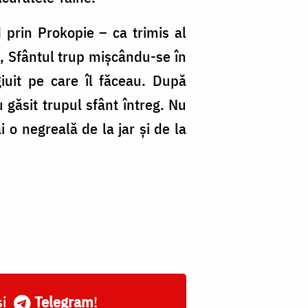
nd prin Prokopie –
ca trimis al
ă, Sfântul trup mișcându-se în
egiuit pe care îl făceau. După
u găsit trupul sfânt întreg. Nu
 o negreală de la jar și de la
și
Telegram
!