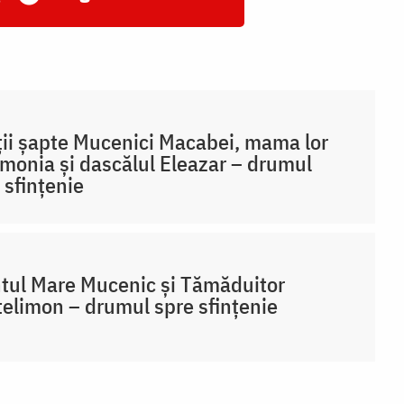
ții șapte Mucenici Macabei, mama lor
monia și dascălul Eleazar – drumul
 sfințenie
tul Mare Mucenic și Tămăduitor
elimon – drumul spre sfințenie