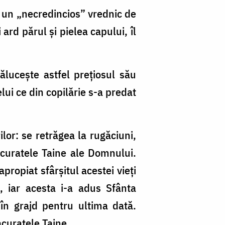
”, un „necredincios” vrednic de
 ard părul și pielea capului, îl
ălucește astfel prețiosul său
ui ce din copilărie s-a predat
lor: se retrăgea la rugăciuni,
acuratele Taine ale Domnului.
propiat sfârșitul acestei vieți
, iar acesta i-a adus Sfânta
în grajd pentru ultima dată.
acuratele Taine.