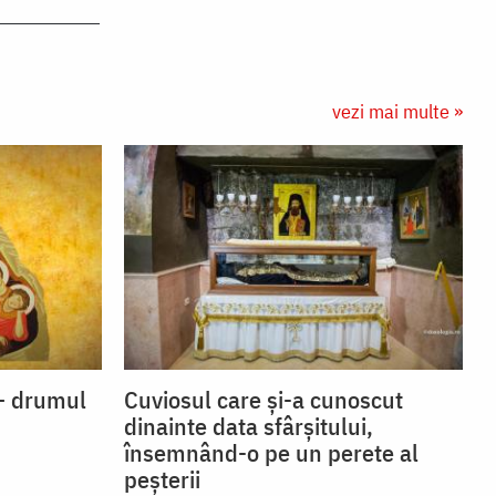
vezi mai multe »
s – drumul
Cuviosul care și-a cunoscut
dinainte data sfârșitului,
însemnând-o pe un perete al
peșterii