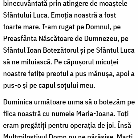
binecuvântată prin atingere de moaştele
Sfântului Luca. Emoţia noastră a fost
foarte mare. I-am rugat pe Domnul, pe
Preasfânta Născătoare de Dumnezeu, pe
Sfântul Ioan Botezătorul şi pe Sfântul Luca
să ne miluiască. Pe căpuşorul micuţei
noastre fetiţe preotul a pus mănuşa, apoi a
pus-o şi pe capul soţului meu.
Duminica următoare urma să o botezăm pe
fiica noastră cu numele Maria-Ioana. Toţi
eram pregătiţi pentru operaţia de joi. Însă
Multmilostivul Domn nu ne părăsise. Marţi