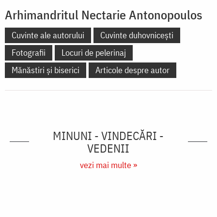
Arhimandritul Nectarie Antonopoulos
Cuvinte ale autorului
Cuvinte duhovnicești
Fotografii
Locuri de pelerinaj
Mănăstiri și biserici
Articole despre autor
MINUNI - VINDECĂRI -
VEDENII
vezi mai multe »