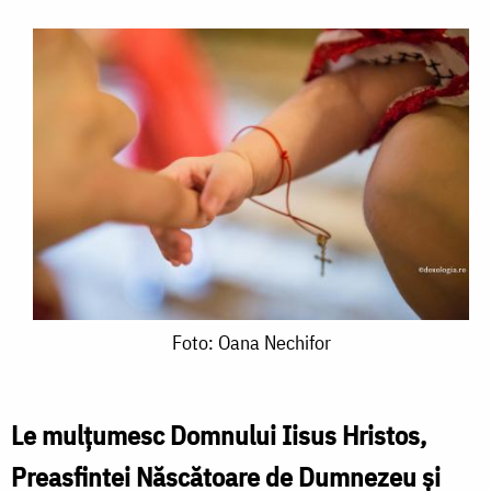
Foto:
Foto: Oana Nechifor
Oana
Nechifor
Le mulţumesc Domnului Iisus Hristos,
Preasfintei Născătoare de Dumnezeu şi