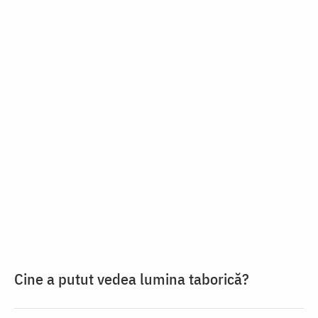
Cine a putut vedea lumina taborică?
Maica Domnului îl învață
pe un monah să lucreze