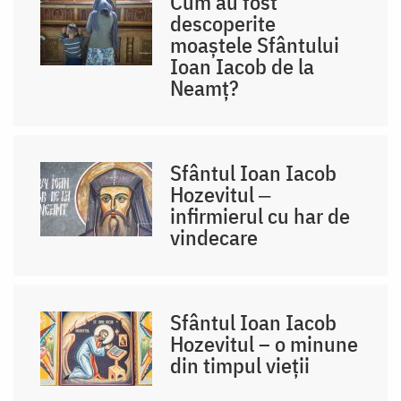
Cum au fost
descoperite
moaștele Sfântului
Ioan Iacob de la
Neamț?
Sfântul Ioan Iacob
Hozevitul ‒
infirmierul cu har de
vindecare
Sfântul Ioan Iacob
Hozevitul – o minune
din timpul vieții