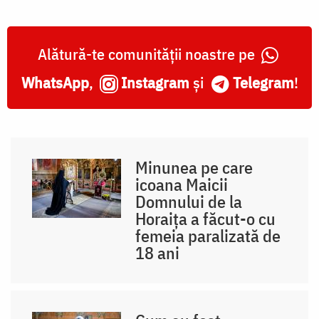
Alătură-te comunității noastre pe
WhatsApp
,
Instagram
și
Telegram
!
Minunea pe care
icoana Maicii
Domnului de la
Horaița a făcut-o cu
femeia paralizată de
18 ani