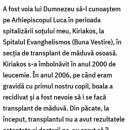
A fost voia lui Dumnezeu să-l cunoaştem
pe Arhiepiscopul Luca în perioada
spitalizării soţului meu, Kiriakos, la
Spitalul Evanghelismos (Buna Vestire), în
secţia de transplant de măduvă osoasă.
Kiriakos s-a îmbolnăvit în anul 2000 de
leucemie. În anul 2006, pe când eram
gravidă cu primul nostru copil, boala a
recidivat şi a fost nevoie să i se facă
transplant de măduvă. Din păcate, la
început, transplantul nu a avut rezultatele
aşteptate şi doctorii ne-au cerut să îl