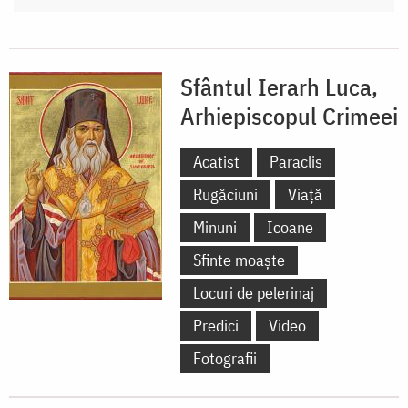
Sfântul Ierarh Luca,
Arhiepiscopul Crimeei
Acatist
Paraclis
Rugăciuni
Viață
Minuni
Icoane
Sfinte moaște
Locuri de pelerinaj
Predici
Video
Fotografii