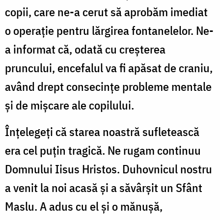
copii, care ne-a cerut să aprobăm imediat
o operaţie pentru lărgirea fontanelelor. Ne-
a informat că, odată cu creşterea
pruncului, encefalul va fi apăsat de craniu,
având drept consecinţe probleme mentale
şi de mişcare ale copilului.
Înţelegeţi că starea noastră sufletească
era cel puţin tragică. Ne rugam continuu
Domnului Iisus Hristos. Duhovnicul nostru
a venit la noi acasă şi a săvârşit un Sfânt
Maslu. A adus cu el şi o mănuşă,