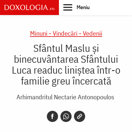
Skip
Meniu
to
main
Main
content
navigation
Minuni - Vindecări - Vedenii
Sfântul Maslu şi
binecuvântarea Sfântului
Luca readuc liniștea într-o
familie greu încercată
Arhimandritul Nectarie Antonopoulos