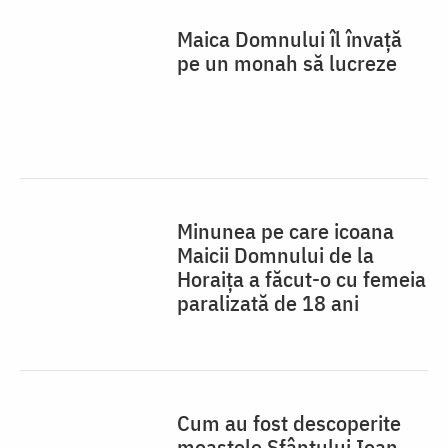
Minunea pe care icoana
Maicii Domnului de la
Horaița a făcut-o cu femeia
paralizată de 18 ani
Cum au fost descoperite
moaștele Sfântului Ioan
Iacob de la Neamț?