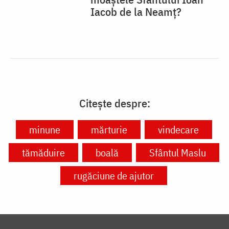
Citește despre:
minune
mărturie
vindecare
tămăduire
boală
Sfântul Maslu
rugăciune de ajutor
VIAȚA BISERICII
CUVINTE DUHOVNICEȘTI
FAMILIE
LITURGICĂ