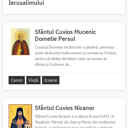
Ierusalimului
Sfântul Cuvios Mucenic
Dometie Persul
Cuviosul Dometie intrând într-o peșteră, petrecea
acolo săvârșind multe minuni cu numele lui Hristos,
pentru că dădea tămăduiri celor ce veneau la
dânsul și îi aducea de...
Canon
Viață
Icoane
Sfântul Cuvios Nicanor
Sfântul Cuvios Nicanor s-a născut în anul 1491, în
Tesalonic. Părinții săi, Ioan și Maria, doi credincioși
înstăriți, au întâmpinat mari greutăți în a dobândi