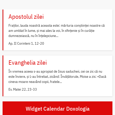
Apostolul zilei
Fraților, lauda noastră aceasta este: mărturia conștiinței noastre că
am umblat în lume, și mai ales la voi, în sfințenie și în curăție
dumnezeiască, nu în înțelepciune...
Ap. II Corinteni 1, 12-20
Evanghelia zilei
În vremea aceea s-au apropiat de Iisus saducheii, cei ce zic că nu
este înviere, și L-au întrebat, zicând: Învățătorule, Moise a zis: «Dacă
cineva moare neavând copii, fratele...
Ev. Matei 22, 23-33
Widget Calendar Doxologia