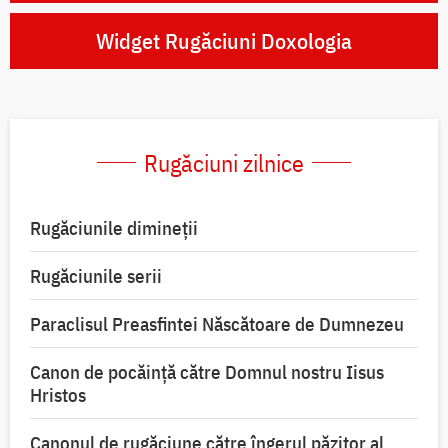
Widget Rugăciuni Doxologia
Rugăciuni zilnice
Rugăciunile dimineții
Rugăciunile serii
Paraclisul Preasfintei Născătoare de Dumnezeu
Canon de pocăință către Domnul nostru Iisus
Hristos
Canonul de rugăciune către îngerul păzitor al