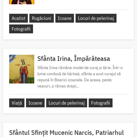
Acatist
Rugăciuni
Icoane
Locuri de pelerinaj
Fotografii
Sfânta Irina, Împărăteasa
Sfânta Irina rămâne model de curaj și tărie. Într-o
lume condusă de bărbați, sfânta a avut curajul să
repună în Biserici icoanele. De aceea, peste
veacuri, a rămas drept...
Viață
Icoane
Locuri de pelerinaj
Fotografii
Sfântul Sfinţit Mucenic Narcis, Patriarhul