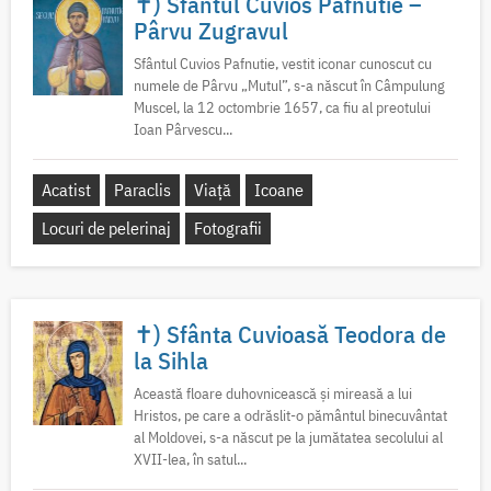
✝) Sfântul Cuvios Pafnutie –
Pârvu Zugravul
Sfântul Cuvios Pafnutie, vestit iconar cunoscut cu
numele de Pârvu „Mutul”, s-a născut în Câmpulung
Muscel, la 12 octombrie 1657, ca fiu al preotului
Ioan Pârvescu...
Acatist
Paraclis
Viață
Icoane
Locuri de pelerinaj
Fotografii
✝) Sfânta Cuvioasă Teodora de
la Sihla
Această floare duhovnicească și mireasă a lui
Hristos, pe care a odrăslit-o pământul binecuvântat
al Moldovei, s-a născut pe la jumătatea secolului al
XVII-lea, în satul...