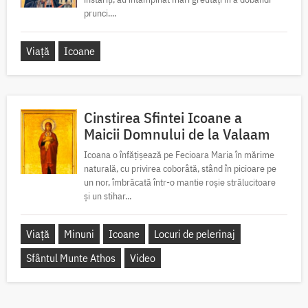
prunci....
Viață
Icoane
Cinstirea Sfintei Icoane a
Maicii Domnului de la Valaam
Icoana o înfățișează pe Fecioara Maria în mărime
naturală, cu privirea coborâtă, stând în picioare pe
un nor, îmbrăcată într-o mantie roșie strălucitoare
și un stihar...
Viață
Minuni
Icoane
Locuri de pelerinaj
Sfântul Munte Athos
Video