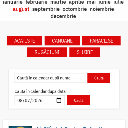
ianuarie
februarie
martie
aprilie
mai
iunie
iulie
august
septembrie
octombrie
noiembrie
decembrie
ACATISTE
CANOANE
PARACLISE
RUGĂCIUNI
SLUJBE
Caută în calendar după dată