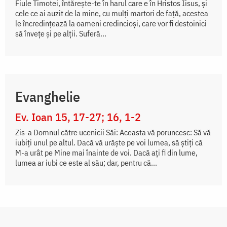
Fiule Timotei, întăreşte-te în harul care e în Hristos Iisus, şi
cele ce ai auzit de la mine, cu mulţi martori de faţă, acestea
le încredinţează la oameni credincioşi, care vor fi destoinici
să înveţe şi pe alţii. Suferă...
Evanghelie
Ev. Ioan 15, 17-27; 16, 1-2
Zis-a Domnul către ucenicii Săi: Aceasta vă poruncesc: Să vă
iubiți unul pe altul. Dacă vă urăște pe voi lumea, să știți că
M-a urât pe Mine mai înainte de voi. Dacă ați fi din lume,
lumea ar iubi ce este al său; dar, pentru că...