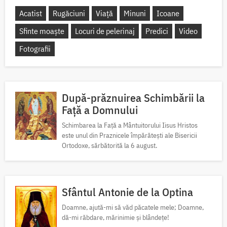
Acatist
Rugăciuni
Viață
Minuni
Icoane
Sfinte moaște
Locuri de pelerinaj
Predici
Video
Fotografii
După-prăznuirea Schimbării la
Față a Domnului
Schimbarea la Față a Mântuitorului Iisus Hristos
este unul din Praznicele împărătești ale Bisericii
Ortodoxe, sărbătorită la 6 august.
Sfântul Antonie de la Optina
Doamne, ajută-mi să văd păcatele mele; Doamne,
dă-mi răbdare, mărinimie şi blândeţe!