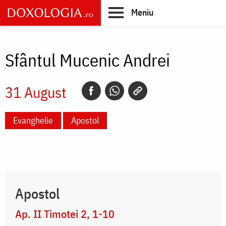
Skip
Meniu
to
main
Main
content
navigation
Sfântul Mucenic Andrei
31 August
Evanghelie
Apostol
Apostol
Ap. II Timotei 2, 1-10