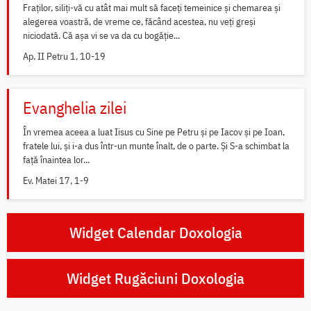
Fraților, siliți-vă cu atât mai mult să faceți temeinice și chemarea și
alegerea voastră, de vreme ce, făcând acestea, nu veți greși
niciodată. Că așa vi se va da cu bogăție...
Ap. II Petru 1, 10-19
Evanghelia zilei
În vremea aceea a luat Iisus cu Sine pe Petru și pe Iacov și pe Ioan,
fratele lui, și i-a dus într-un munte înalt, de o parte. Și S-a schimbat la
față înaintea lor...
Ev. Matei 17, 1-9
Widget Calendar Doxologia
Widget Rugăciuni Doxologia