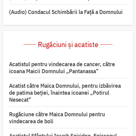
(Audio) Condacul Schimbării la Față a Domnului
Rugăciuni și acatiste
Acatistul pentru vindecarea de cancer, către
icoana Maicii Domnului „Pantanassa”
Acatist către Maica Domnului, pentru izbăvirea
de patima beției, înaintea icoanei „Potirul
Nesecat”
Rugăciune către Maica Domnului pentru
vindecarea de boli
Acatistul Sfântului Ierarh Spiridon, Episcopul