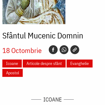
Sfântul Mucenic Domnin
18 Octombrie
Icoane
Articole despre sfânt
Evanghelie
Apostol
ICOANE