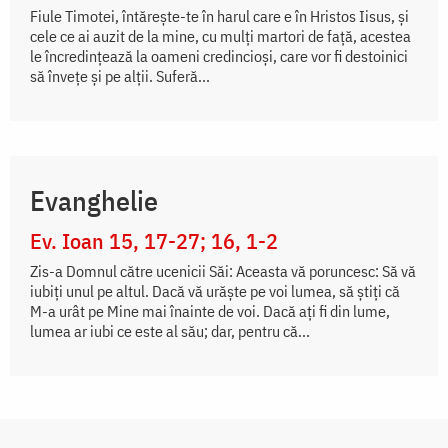
Fiule Timotei, întăreşte-te în harul care e în Hristos Iisus, şi
cele ce ai auzit de la mine, cu mulţi martori de faţă, acestea
le încredinţează la oameni credincioşi, care vor fi destoinici
să înveţe şi pe alţii. Suferă...
Evanghelie
Ev. Ioan 15, 17-27; 16, 1-2
Zis-a Domnul către ucenicii Săi: Aceasta vă poruncesc: Să vă
iubiți unul pe altul. Dacă vă urăște pe voi lumea, să știți că
M-a urât pe Mine mai înainte de voi. Dacă ați fi din lume,
lumea ar iubi ce este al său; dar, pentru că...