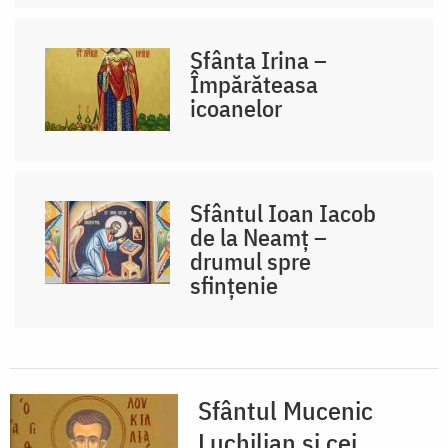
Sfânta Irina –
Împărăteasa
icoanelor
Sfântul Ioan Iacob
de la Neamț –
drumul spre
sfințenie
Sfântul Mucenic
Luchilian şi cei