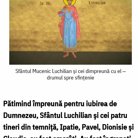
Sfântul
Sfântul Mucenic Luchilian și cei dimpreună cu el ‒
drumul spre sfințenie
Mucenic
Luchilian
și
Pătimind împreună pentru iubirea de
cei
Dumnezeu, Sfântul Luchilian și cei patru
dimpreună
tineri din temniță, Ipatie, Pavel, Dionisie și
cu