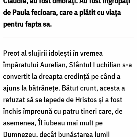
Claudie, au fost omorâți. Au fost îngropați
el
de Paula fecioara, care a plătit cu viața
‒
pentru fapta sa.
drumul
spre
sfințenie
Preot al slujirii idolești în vremea
împăratului Aurelian, Sfântul Luchilian s-a
convertit la dreapta credință pe când a
ajuns la bătrânețe. Bătut crunt, acesta a
refuzat să se lepede de Hristos și a fost
închis împreună cu patru tineri care, de
asemenea, Îl iubeau mai mult pe
Dumnezeu, decât bunăstarea lumii