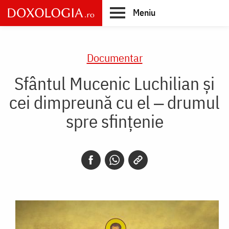
Skip
Meniu
to
main
Main
content
navigation
Documentar
Sfântul Mucenic Luchilian și
cei dimpreună cu el ‒ drumul
spre sfințenie