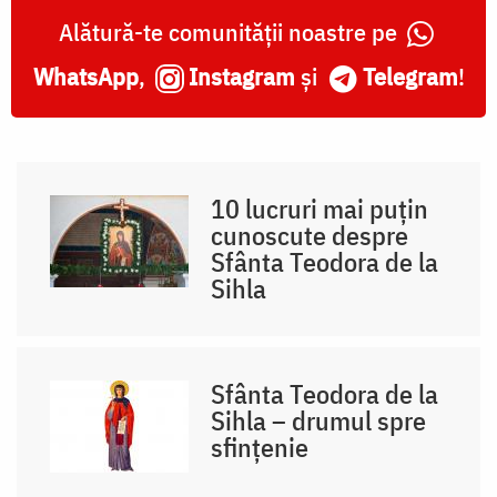
Alătură-te comunității noastre pe
WhatsApp
,
Instagram
și
Telegram
!
10 lucruri mai puțin
cunoscute despre
Sfânta Teodora de la
Sihla
Sfânta Teodora de la
Sihla – drumul spre
sfințenie