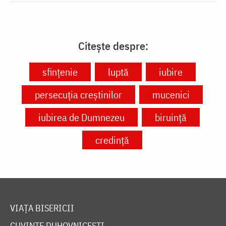
Citește despre:
sfințenie
luptă
iubire
persecuția creștinilor
mucenici
iubirea de Dumnezeu
biruință
credință
VIAȚA BISERICII
CUVINTE DUHOVNICEȘTI