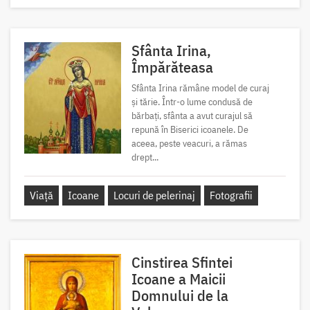
Sfânta Irina,
Împărăteasa
Sfânta Irina rămâne model de curaj
și tărie. Într-o lume condusă de
bărbați, sfânta a avut curajul să
repună în Biserici icoanele. De
aceea, peste veacuri, a rămas
drept...
Viață
Icoane
Locuri de pelerinaj
Fotografii
Cinstirea Sfintei
Icoane a Maicii
Domnului de la