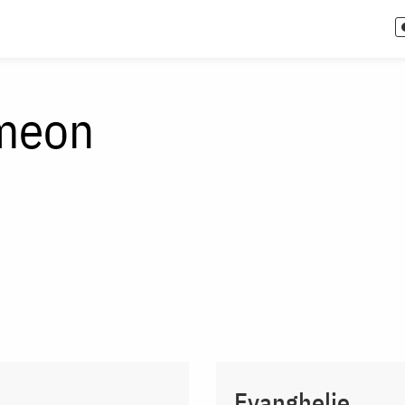
imeon
Evanghelie