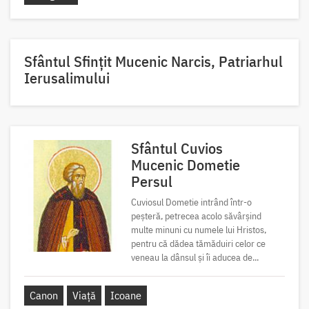
Sfântul Sfinţit Mucenic Narcis, Patriarhul
Ierusalimului
Sfântul Cuvios
Mucenic Dometie
Persul
Cuviosul Dometie intrând într-o
peșteră, petrecea acolo săvârșind
multe minuni cu numele lui Hristos,
pentru că dădea tămăduiri celor ce
veneau la dânsul și îi aducea de...
Canon
Viață
Icoane