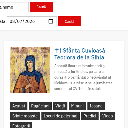
ată
✝) Sfânta Cuvioasă
Teodora de la Sihla
Această floare duhovnicească și
mireasă a lui Hristos, pe care a
odrăslit-o pământul binecuvântat al
Moldovei, s-a născut pe la jumătatea
secolului al XVII-lea, în satul...
Acatist
Rugăciuni
Viață
Minuni
Icoane
Sfinte moaște
Locuri de pelerinaj
Predici
Video
Fotografii