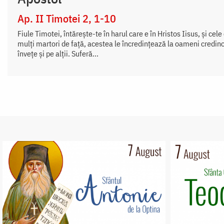
Ap. II Timotei 2, 1-10
Fiule Timotei, întăreşte-te în harul care e în Hristos Iisus, şi cele
mulţi martori de faţă, acestea le încredinţează la oameni credincio
înveţe şi pe alţii. Suferă...