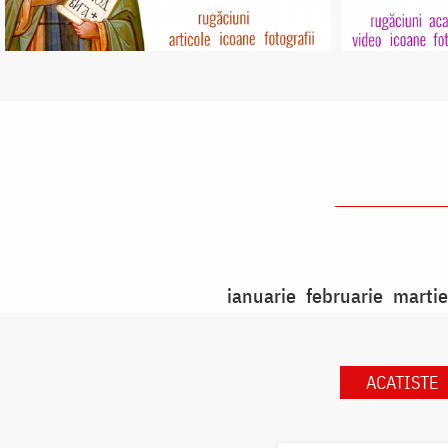
ianuarie
februarie
martie
ACATISTE