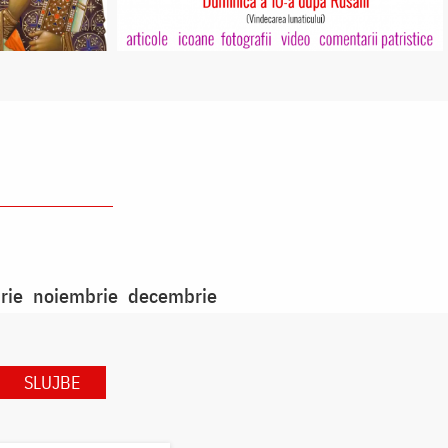
rie
noiembrie
decembrie
SLUJBE