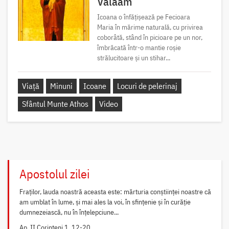
Valaam
Icoana o înfățișează pe Fecioara
Maria în mărime naturală, cu privirea
coborâtă, stând în picioare pe un nor,
îmbrăcată într-o mantie roșie
strălucitoare și un stihar...
Viață
Minuni
Icoane
Locuri de pelerinaj
Sfântul Munte Athos
Video
Apostolul zilei
Fraților, lauda noastră aceasta este: mărturia conștiinței noastre că
am umblat în lume, și mai ales la voi, în sfințenie și în curăție
dumnezeiască, nu în înțelepciune...
Ap. II Corinteni 1, 12-20