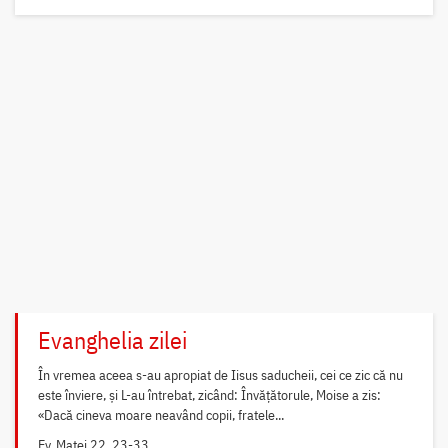
Evanghelia zilei
În vremea aceea s-au apropiat de Iisus saducheii, cei ce zic că nu
este înviere, și L-au întrebat, zicând: Învățătorule, Moise a zis:
«Dacă cineva moare neavând copii, fratele...
Ev. Matei 22, 23-33