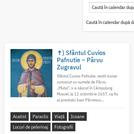
Caută în calendar după d
✝) Sfântul Cuvios
Pafnutie – Pârvu
Zugravul
Sfântul Cuvios Pafnutie, vestit iconar
cunoscut cu numele de Pârvu
„Mutul”, s-a născut în Câmpulung
Muscel, la 12 octombrie 1657, ca fiu
al preotului Ioan Pârvescu...
Acatist
Paraclis
Viață
Icoane
Locuri de pelerinaj
Fotografii