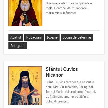
Doamne, ajută-mi să văd păcatele
mele; Doamne, dă-mi răbdare,
mărinimie şi blândeţe!
Acatist
Rugăciuni
Icoane
Locuri de pelerinaj
Fotografii
Sfântul Cuvios
Nicanor
Sfântul Cuvios Nicanor s-a născut în
anul 1491, în Tesalonic. Părinții săi,
Ioan și Maria, doi credincioși înstăriți,
au întâmpinat mari greutăți în a
dobândi prunci....