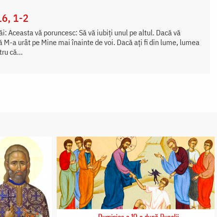
16, 1-2
i: Aceasta vă poruncesc: Să vă iubiți unul pe altul. Dacă vă
că M-a urât pe Mine mai înainte de voi. Dacă ați fi din lume, lumea
tru că...