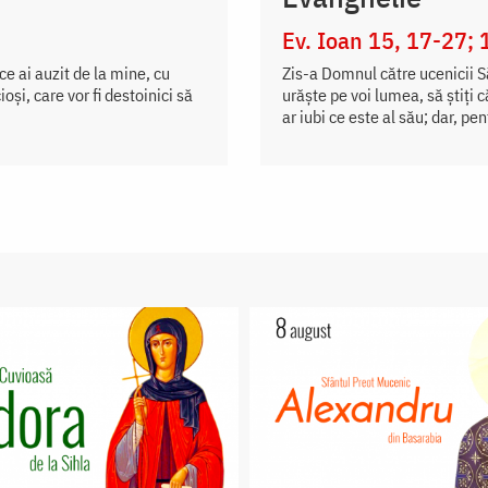
Ev. Ioan 15, 17-27; 
 ce ai auzit de la mine, cu
Zis-a Domnul către ucenicii Să
şi, care vor fi destoinici să
urăște pe voi lumea, să știți 
ar iubi ce este al său; dar, pen