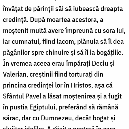
învățat de părinții săi să iubească dreapta
credință. După moartea acestora, a
moștenit multă avere împreună cu sora lui,
iar cumnatul, fiind lacom, plănuia să îl dea
păgânilor spre chinuire și să îi ia bogățiile.
În vremea aceea erau împărați Deciu și
Valerian, creștinii fiind torturați din
princina credinței lor în Hristos, așa că
Sfântul Pavel a lăsat moștenirea și a fugit
în pustia Egiptului, preferând să rămână
sărac, dar cu Dumnezeu, decât bogat și
slujitor idolilor. A găsit o peșteră în care