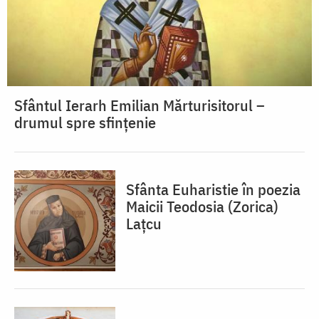
Sfântul Ierarh Emilian Mărturisitorul –
drumul spre sfințenie
Sfânta Euharistie în poezia
Maicii Teodosia (Zorica)
Lațcu