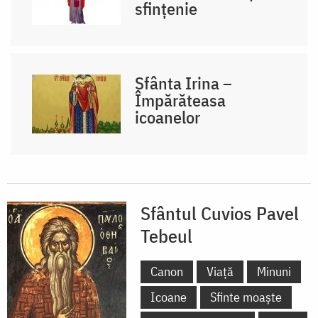
sfințenie
Sfânta Irina –
Împărăteasa
icoanelor
Sfântul Cuvios Pavel
Tebeul
Canon
Viață
Minuni
Icoane
Sfinte moaște