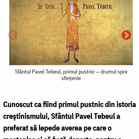
Sfântul
Sfântul Pavel Tebeul, primul pustnic ‒ drumul spre
sfințenie
Pavel
Tebeul,
primul
Cunoscut ca fiind primul pustnic din istoria
S
pustnic
creștinismului, Sfântul Pavel Tebeul a
‒
preferat să lepede averea pe care o
drumul