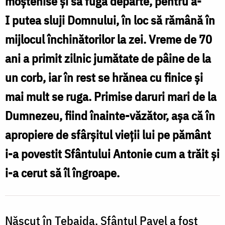
moștenise și să fugă departe, pentru a-
t
spre
I putea sluji Domnului, în loc să rămână în
n
sfințenie
mijlocul închinătorilor la zei. Vreme de 70
a
ani a primit zilnic jumătate de pâine de la
S
un corb, iar în rest se hrănea cu finice și
mai mult se ruga. Primise daruri mari de la
Dumnezeu, fiind înainte-văzător, așa că în
apropiere de sfârșitul vieții lui pe pământ
i-a povestit Sfântului Antonie cum a trăit și
i-a cerut să îl îngroape.
Născut în Tebaida, Sfântul Pavel a fost