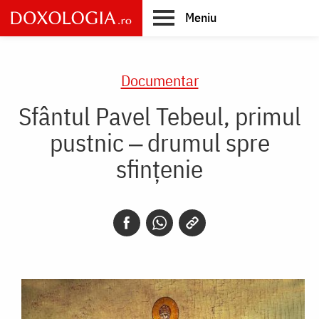
Skip
Meniu
to
main
Main
content
navigation
Documentar
Sfântul Pavel Tebeul, primul
pustnic ‒ drumul spre
sfințenie