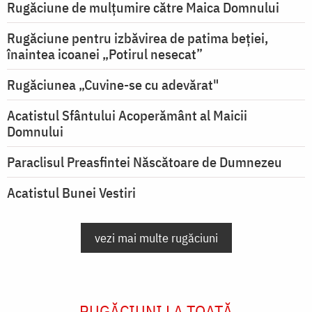
Rugăciune de mulţumire către Maica Domnului
Rugăciune pentru izbăvirea de patima beției,
înaintea icoanei „Potirul nesecat”
Rugăciunea „Cuvine-se cu adevărat"
Acatistul Sfântului Acoperământ al Maicii
Domnului
Paraclisul Preasfintei Născătoare de Dumnezeu
Acatistul Bunei Vestiri
vezi mai multe rugăciuni
RUGĂCIUNI LA TOATĂ