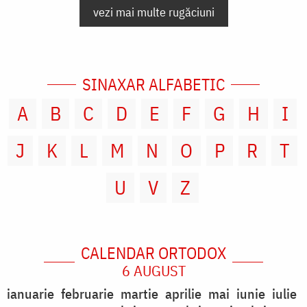
vezi mai multe rugăciuni
SINAXAR ALFABETIC
A
B
C
D
E
F
G
H
I
J
K
L
M
N
O
P
R
T
U
V
Z
CALENDAR ORTODOX
6 AUGUST
ianuarie
februarie
martie
aprilie
mai
iunie
iulie