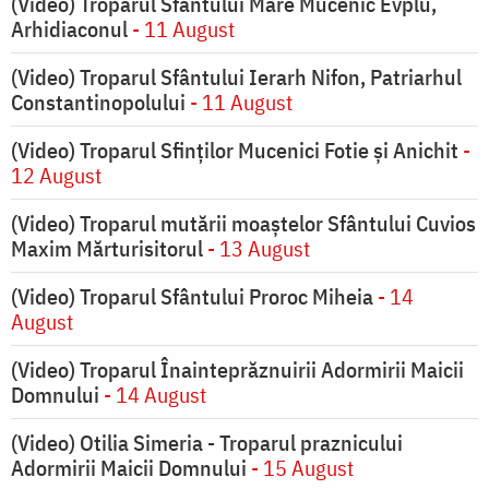
(Video) Troparul Sfântului Mare Mucenic Evplu,
Arhidiaconul
- 11 August
(Video) Troparul Sfântului Ierarh Nifon, Patriarhul
Constantinopolului
- 11 August
(Video) Troparul Sfinților Mucenici Fotie și Anichit
-
12 August
(Video) Troparul mutării moaștelor Sfântului Cuvios
Maxim Mărturisitorul
- 13 August
(Video) Troparul Sfântului Proroc Miheia
- 14
August
(Video) Troparul Înainteprăznuirii Adormirii Maicii
Domnului
- 14 August
(Video) Otilia Simeria - Troparul praznicului
Adormirii Maicii Domnului
- 15 August