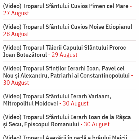
(Video) Troparul Sfântului Cuvios Pimen cel Mare
-
27 August
(Video) Troparul Sfântului Cuvios Moise Etiopianul
-
28 August
(Video) Troparul Tăierii Capului Sfântului Proroc
Ioan Botezătorul
- 29 August
(Video) Troparul Sfinților Ierarhi Ioan, Pavel cel
Nou și Alexandru, Patriarhi ai Constantinopolului
-
30 August
(Video) Troparul Sfântului Ierarh Varlaam,
Mitropolitul Moldovei
- 30 August
(Video) Troparul Sfântului Ierarh Ioan de la Râșca
și Secu, Episcopul Romanului
- 30 August
(Video) Troparul Așezării în raclă a brâului Maicii