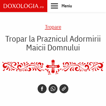
Skip
Meniu
to
main
Main
content
navigation
Tropare
Tropar la Praznicul Adormirii
Maicii Domnului