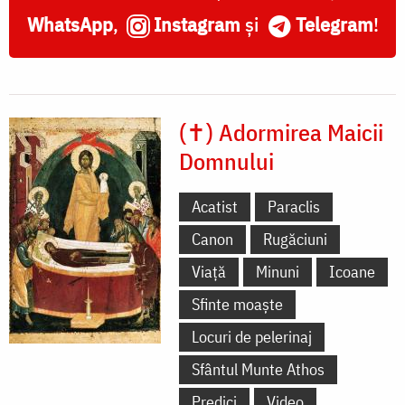
WhatsApp
,
Instagram
și
Telegram
!
(✝) Adormirea Maicii
Domnului
Acatist
Paraclis
Canon
Rugăciuni
Viață
Minuni
Icoane
Sfinte moaște
Locuri de pelerinaj
Sfântul Munte Athos
Predici
Video