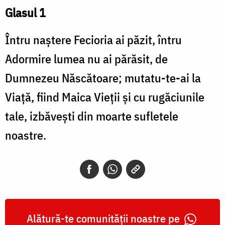
Glasul 1
Întru naştere Fecioria ai păzit, întru
Adormire lumea nu ai părăsit, de
Dumnezeu Născătoare; mutatu-te-ai la
Viaţă, fiind Maica Vieţii şi cu rugăciunile
tale, izbăveşti din moarte sufletele
noastre.
Alătură-te comunității noastre pe