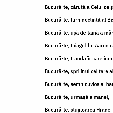
Bucură-te, căruță a Celui ce 
Bucură-te, turn neclintit al Bis
Bucură-te, ușă de taină a mânt
Bucură-te, toiagul lui Aaron c
Bucură-te, trandafir care înm
Bucură-te, sprijinul cel tare a
Bucură-te, semn cuvios al har
Bucură-te, urmașă a manei,
Bucură-te, slujitoarea Hranei 