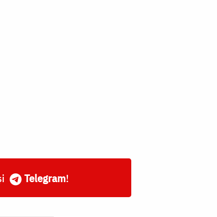
și
Telegram
!