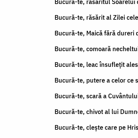
Bucură-te, răsăritul Soarelui 
Bucură-te, răsărit al Zilei cele
Bucură-te, Maică fără dureri
Bucură-te, comoară necheltuit
Bucură-te, leac însuflețit al
Bucură-te, putere a celor ce
Bucură-te, scară a Cuvântulu
Bucură-te, chivot al lui Dumn
Bucură-te, clește care pe Hris