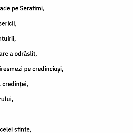
șade pe Serafimi,
ericii,
uirii,
are a odrăslit,
iresmezi pe credincioși,
l credinței,
ului,
celei sfinte,