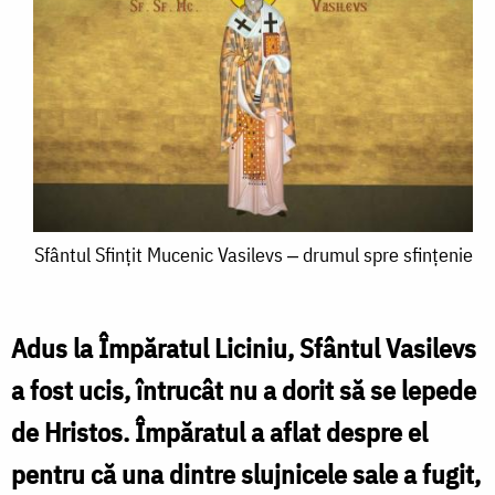
Sfântul
Sfântul Sfințit Mucenic Vasilevs ‒ drumul spre sfințenie
Sfințit
Mucenic
Adus la Împăratul Liciniu, Sfântul Vasilevs
Vasilevs
a fost ucis, întrucât nu a dorit să se lepede
‒
de Hristos. Împăratul a aflat despre el
drumul
pentru că una dintre slujnicele sale a fugit,
spre