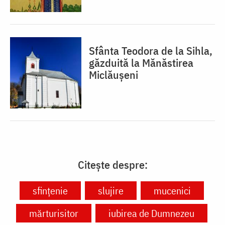
Sfânta Teodora de la Sihla,
găzduită la Mănăstirea
Miclăușeni
Citește despre:
sfințenie
slujire
mucenici
mărturisitor
iubirea de Dumnezeu