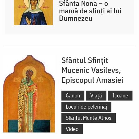
Sfânta Nona – o
mamă de sfinți ai lui
Dumnezeu
Sfântul Sfințit
Mucenic Vasilevs,
Episcopul Amasiei
Canon
Viață
Icoane
Locuri de pelerinaj
Sfântul Munte Athos
Video