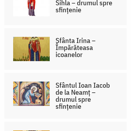
Sihla – drumul spre
sfințenie
Sfânta Irina –
Împărăteasa
icoanelor
Sfântul Ioan Iacob
de la Neamț –
drumul spre
sfințenie