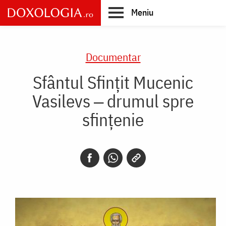
Skip
Meniu
to
main
Main
content
navigation
Documentar
Sfântul Sfințit Mucenic
Vasilevs ‒ drumul spre
sfințenie