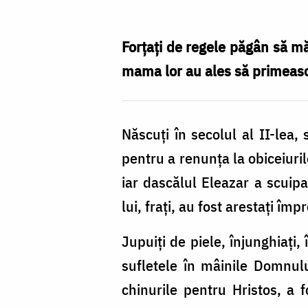
Mucenici
Macabei,
Forțați de regele păgân să mă
mama
mama lor au ales să primeasc
lor
Solomonia
Născuți în secolul al II-lea,
și
pentru a renunța la obiceiuril
dascălul
iar dascălul Eleazar a scuipa
Eleazar
lui, frați, au fost arestați î
–
drumul
Jupuiți de piele, înjunghiați, 
spre
sufletele în mâinile Domnulu
sfințenie
chinurile pentru Hristos, a f