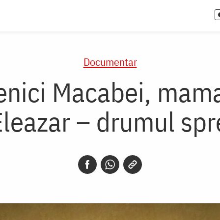
Documentar
cenici Macabei, mama
Eleazar – drumul spre