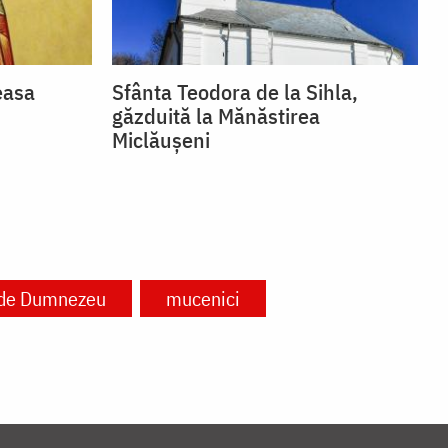
easa
Sfânta Teodora de la Sihla,
găzduită la Mănăstirea
Miclăușeni
 de Dumnezeu
mucenici