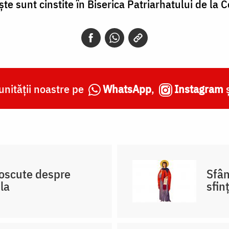
te sunt cinstite în Biserica Patriarhatului de la 
nității noastre pe
WhatsApp
,
Instagram
noscute despre
Sfân
la
sfin