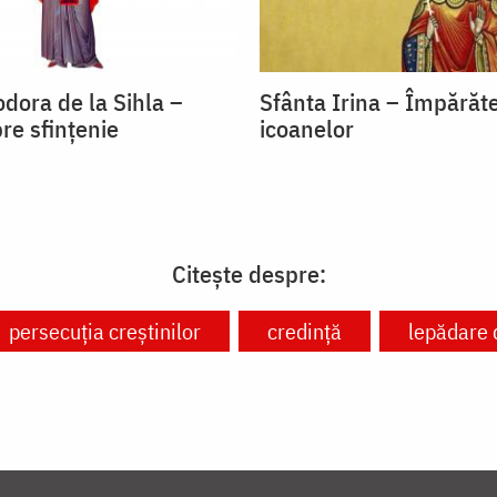
dora de la Sihla –
Sfânta Irina – Împărăt
re sfințenie
icoanelor
Citește despre:
persecuția creștinilor
credință
lepădare