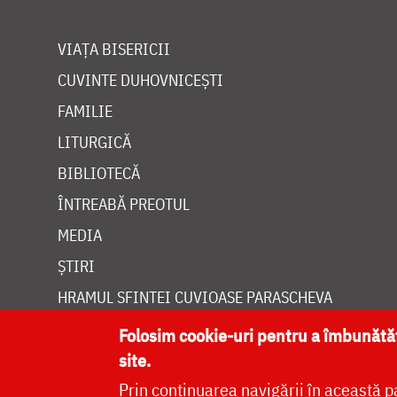
VIAȚA BISERICII
CUVINTE DUHOVNICEȘTI
FAMILIE
LITURGICĂ
BIBLIOTECĂ
ÎNTREABĂ PREOTUL
MEDIA
ȘTIRI
HRAMUL SFINTEI CUVIOASE PARASCHEVA
Folosim cookie-uri pentru a îmbunăt
site.
Prin continuarea navigării în această p