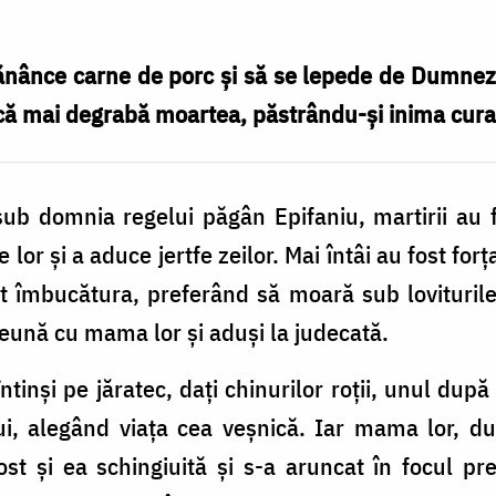
nânce carne de porc și să se lepede de Dumnezeu
ă mai degrabă moartea, păstrându-și inima cura
 sub domnia regelui păgân Epifaniu, martirii au f
e lor și a aduce jertfe zeilor. Mai întâi au fost fo
t îmbucătura, preferând să moară sub loviturile 
mpreună cu mama lor și aduși la judecată.
întinși pe jăratec, dați chinurilor roții, unul după 
i, alegând viața cea veșnică. Iar mama lor, du
ost și ea schingiuită și s-a aruncat în focul p