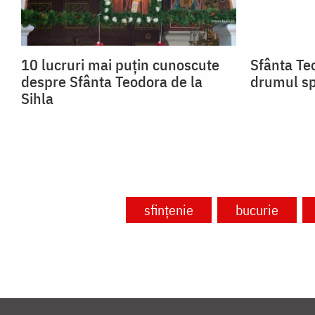
10 lucruri mai puțin cunoscute
Sfânta Teo
despre Sfânta Teodora de la
drumul sp
Sihla
sfințenie
bucurie