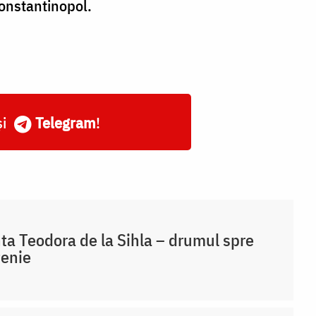
Constantinopol.
și
Telegram
!
ta Teodora de la Sihla – drumul spre
țenie