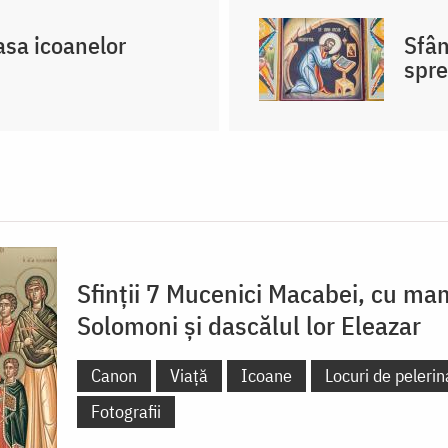
asa icoanelor
Sfân
spre
Sfinții 7 Mucenici Macabei, cu ma
Solomoni și dascălul lor Eleazar
Canon
Viață
Icoane
Locuri de pelerin
Fotografii