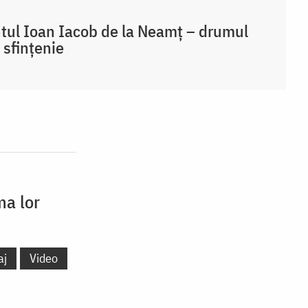
tul Ioan Iacob de la Neamț – drumul
 sfințenie
ma lor
aj
Video