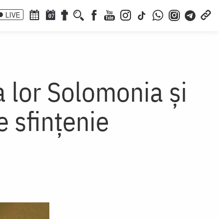
LIVE
07
 lor Solomonia și
 sfințenie