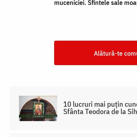
muceniciei. Sfintele sale moaș
Alătură-te comu
10 lucruri mai puțin cu
Sfânta Teodora de la Sih