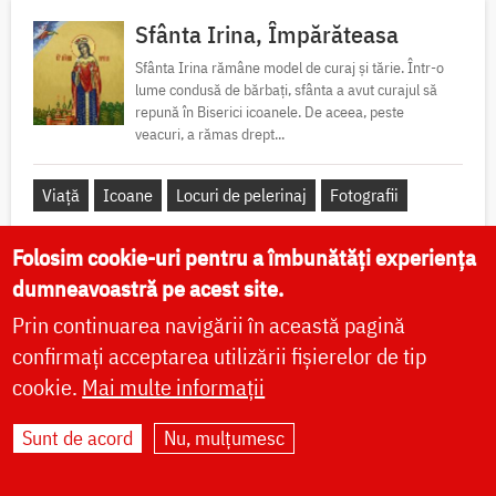
Sfânta Irina, Împărăteasa
Sfânta Irina rămâne model de curaj și tărie. Într-o
lume condusă de bărbați, sfânta a avut curajul să
repună în Biserici icoanele. De aceea, peste
veacuri, a rămas drept...
Viață
Icoane
Locuri de pelerinaj
Fotografii
Folosim cookie-uri pentru a îmbunătăți experiența
dumneavoastră pe acest site.
Sfântul Sfinţit Mucenic Narcis, Patriarhul
Prin continuarea navigării în această pagină
Ierusalimului
confirmați acceptarea utilizării fișierelor de tip
cookie.
Mai multe informații
Sfântul Cuvios Mucenic
Sunt de acord
Nu, mulțumesc
Dometie Persul