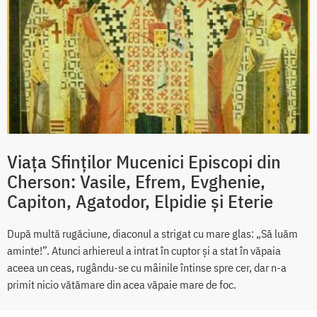
Viața Sfinților Mucenici Episcopi din
Cherson: Vasile, Efrem, Evghenie,
Capiton, Agatodor, Elpidie și Eterie
După multă rugăciune, diaconul a strigat cu mare glas: „Să luăm
aminte!”. Atunci arhiereul a intrat în cuptor și a stat în văpaia
aceea un ceas, rugându-se cu mâinile întinse spre cer, dar n-a
primit nicio vătămare din acea văpaie mare de foc.