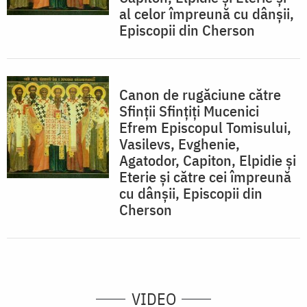
al celor împreună cu dânşii,
Episcopii din Cherson
Canon de rugăciune către
Sfinţii Sfinţiţi Mucenici
Efrem Episcopul Tomisului,
Vasilevs, Evghenie,
Agatodor, Capiton, Elpidie şi
Eterie şi către cei împreună
cu dânşii, Episcopii din
Cherson
VIDEO