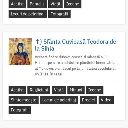
Acatist
Paraclis
Viață
Icoane
Locuri de pelerinaj
Fotografii
✝) Sfânta Cuvioasă Teodora de
la Sihla
Această floare duhovnicească și mireasă a lui
Hristos, pe care a odrăslit-o pământul binecuvântat
al Moldovei, s-a născut pe la jumătatea secolului al
XVII-lea, în satul...
Acatist
Rugăciuni
Viață
Minuni
Icoane
Sfinte moaște
Locuri de pelerinaj
Predici
Video
Fotografii