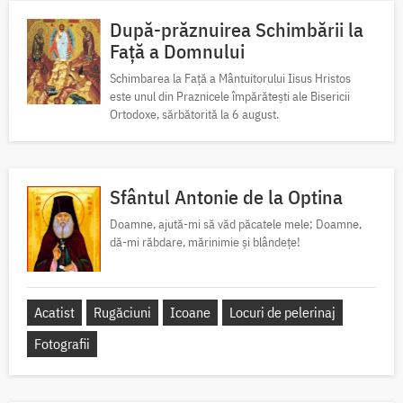
După-prăznuirea Schimbării la
Față a Domnului
Schimbarea la Față a Mântuitorului Iisus Hristos
este unul din Praznicele împărătești ale Bisericii
Ortodoxe, sărbătorită la 6 august.
Sfântul Antonie de la Optina
Doamne, ajută-mi să văd păcatele mele; Doamne,
dă-mi răbdare, mărinimie şi blândeţe!
Acatist
Rugăciuni
Icoane
Locuri de pelerinaj
Fotografii