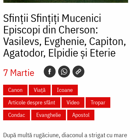
Sfinții Sfinţiţi Mucenici
Episcopi din Cherson:
Vasilevs, Evghenie, Capiton,
Agatodor, Elpidie și Eterie
7 Martie
Canon
Viață
Icoane
Articole despre sfânt
Video
Tropar
Condac
Evanghelie
Apostol
După multă rugăciune, diaconul a strigat cu mare