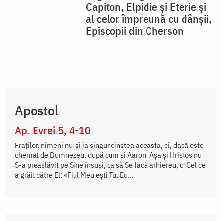
Capiton, Elpidie şi Eterie şi
al celor împreună cu dânşii,
Episcopii din Cherson
Apostol
Ap. Evrei 5, 4-10
Fraţilor, nimeni nu-şi ia singur cinstea aceasta, ci, dacă este
chemat de Dumnezeu, după cum şi Aaron. Aşa şi Hristos nu
S-a preaslăvit pe Sine însuşi, ca să Se facă arhiereu, ci Cel ce
a grăit către El: «Fiul Meu eşti Tu, Eu...