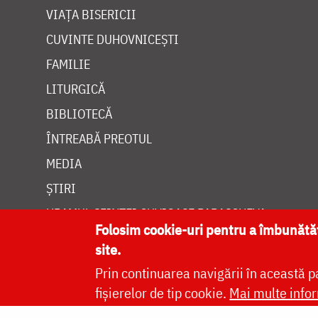
VIAȚA BISERICII
CUVINTE DUHOVNICEȘTI
FAMILIE
LITURGICĂ
BIBLIOTECĂ
ÎNTREABĂ PREOTUL
MEDIA
ȘTIRI
HRAMUL SFINTEI CUVIOASE PARASCHEVA
Folosim cookie-uri pentru a îmbunăt
site.
Prin continuarea navigării în această p
fișierelor de tip cookie.
Mai multe infor
Site dezvolt