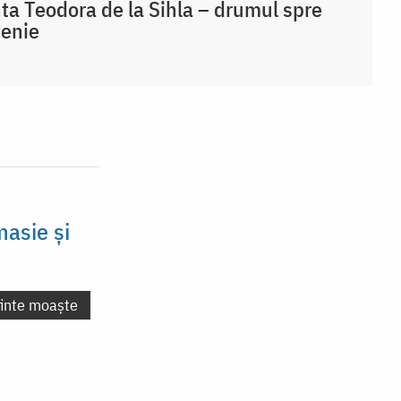
ta Teodora de la Sihla – drumul spre
țenie
masie și
finte moaște