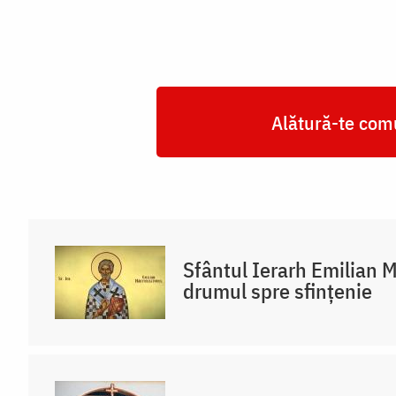
Alătură-te comu
Sfântul Ierarh Emilian M
drumul spre sfințenie