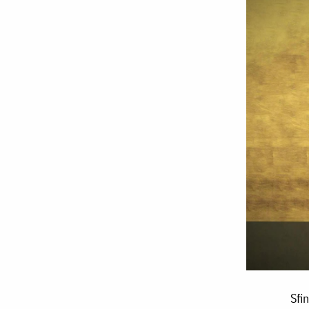
Sfinții
Sfin
Zotic,