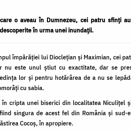
care o aveau în Dumnezeu, cei patru sfinți au f
d descoperite în urma unei inundații.
pul împărăției lui Dioclețian și Maximian, cei pat
or nu este unul știut cu exactitate, dar se pre
edința lor și pentru hotărârea de a nu se lepăd
 omorâți cu sabia.
în cripta unei biserici din localitatea Niculițel 
fiind singura de acest fel din România și sud-es
stirea Cocoș, în apropiere.