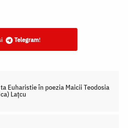
și
Telegram
!
ta Euharistie în poezia Maicii Teodosia
ica) Lațcu