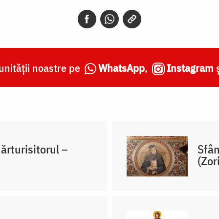
nității noastre pe
WhatsApp
,
Instagram
ărturisitorul –
Sfân
(Zor