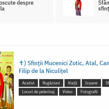
noscute despre
Sfân
la
sfin
✝) Sfinții Mucenici Zotic, Atal, Ca
Filip de la Niculițel
Acatist
Rugăciuni
Viață
Icoane
S
Locuri de pelerinaj
Video
Fotografii