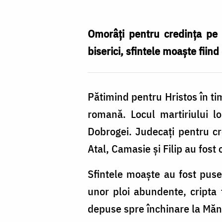
Atal,
Camasie
Omorâți pentru credința pe 
și
biserici, sfintele moaște fiin
Filip
de
Pătimind pentru Hristos în tim
la
romană. Locul martiriului l
Niculițel
Dobrogei. Judecați pentru cr
‒
Atal, Camasie și Filip au fost
drumul
spre
Sfintele moaște au fost puse 
sfințenie
unor ploi abundente, cripta 
depuse spre închinare la Mănă