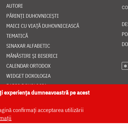
AUTORI
PĂRINȚI DUHOVNICEȘTI
DE
MAICI CU VIAȚĂ DUHOVNICEASCĂ
PO
TEMATICĂ
DO
SINAXAR ALFABETIC
MĂNĂSTIRI ȘI BISERICI
CALENDAR ORTODOX
WIDGET DOXOLOGIA
RADIO DOXOLOGIA
ăți experiența dumneavoastră pe acest
agină confirmați acceptarea utilizării
mații
at de
DOXOLOGIA MEDIA
, Arhiepiscopia Iașilor | 