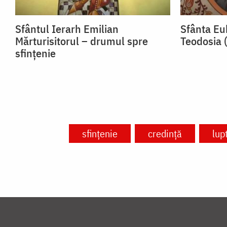
Sfântul Ierarh Emilian
Sfânta Euh
Mărturisitorul – drumul spre
Teodosia 
sfințenie
sfințenie
credință
lup