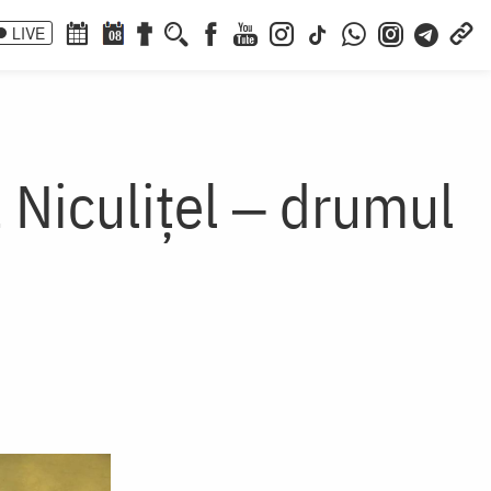
LIVE
08
la Niculițel ‒ drumul