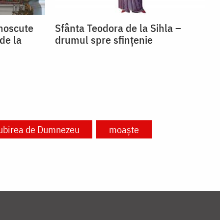
unoscute
Sfânta Teodora de la Sihla –
de la
drumul spre sfințenie
ubirea de Dumnezeu
moaște