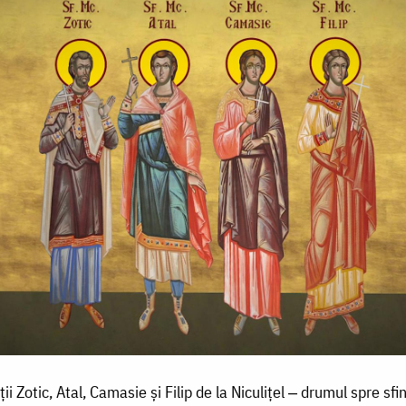
ții Zotic, Atal, Camasie și Filip de la Niculițel ‒ drumul spre sfi