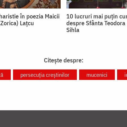
aristie în poezia Maicii
10 lucruri mai puțin c
(Zorica) Lațcu
despre Sfânta Teodora 
Sihla
Citește despre:
tă
persecuția creștinilor
mucenici
i