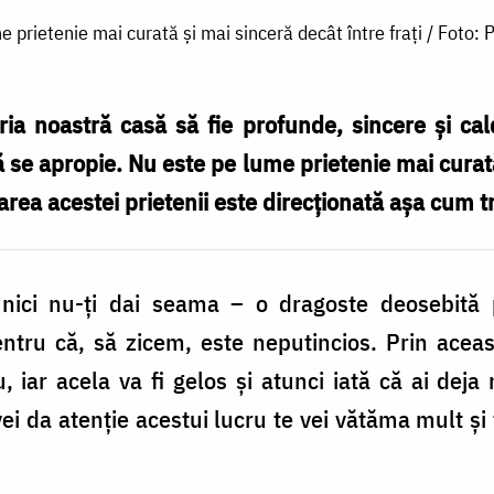
 prietenie mai curată și mai sinceră decât între frați / Foto: 
pria noastră casă să fie profunde, sincere şi ca
să se apropie. Nu este pe lume prietenie mai cura
area acestei prietenii este direcţionată aşa cum t
 nici nu-ţi dai seama – o dragoste deosebită p
ru că, să zicem, este neputincios. Prin aceast
ău, iar acela va fi gelos şi atunci iată că ai dej
 vei da atenţie acestui lucru te vei vătăma mult şi 