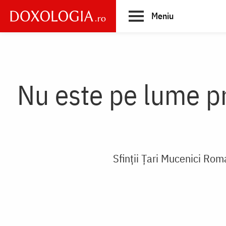
Skip
Meniu
to
main
Main
content
navigation
Nu este pe lume pr
Sfinții Țari Mucenici Roma