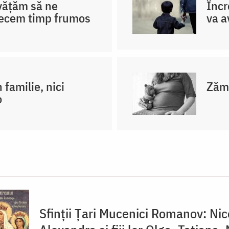
nvățăm să ne
Încr
recem timp frumos
va a
 familie, nici
Zămi
o
Sfinții Țari Mucenici Romanov: Nic