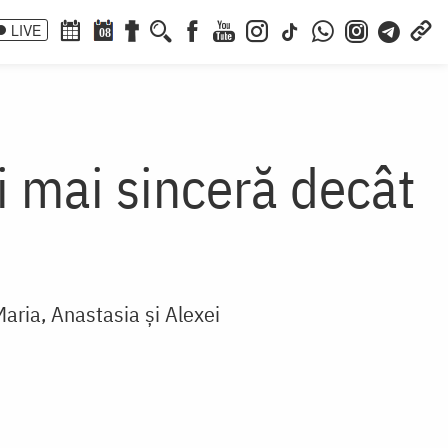
LIVE
08
i mai sinceră decât
Maria, Anastasia și Alexei