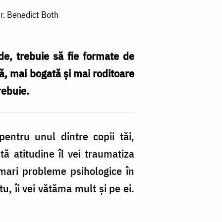
Pr. Benedict Both
lde, trebuie să fie formate de
tă, mai bogată şi mai roditoare
rebuie.
N
es
entru unul dintre copii tăi,
p
ă atitudine îl vei traumatiza
l
a mari probleme psihologice în
pr
tu, îi vei vătăma mult şi pe ei.
m
cu