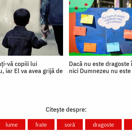
ți-vă copiii lui
Dacă nu este dragoste î
 iar El va avea grijă de
nici Dumnezeu nu este
Citește despre:
lume
frate
soră
dragoste