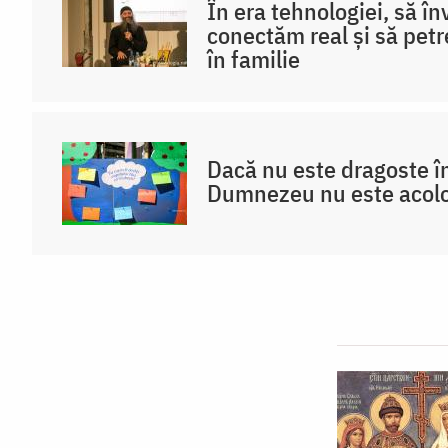
În era tehnologiei, să î
conectăm real și să pet
în familie
Dacă nu este dragoste în
Dumnezeu nu este acol