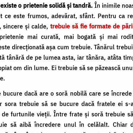
 existe o prietenie solidă şi tandră.
În inimile noas
 ce este frumos, adevărat, sfânt. Pentru ca rel
, sincere şi calde,
trebuie să fie formate de pări
rietenie mai curată, mai bogată şi mai rodit
 este direcţionată aşa cum trebuie. Tânărul trebui
tă tânără de pe lumea asta, iar tânăra, atâta tim
opiat om din lume. Ei trebuie să se păzească unul 
e.
 bucure dacă are o soră nobilă care se încrede în
iar sora trebuie să se bucure dacă fratele ei s
de furtunile vieţii. Între frate şi soră trebuie s
buie să aibă încredere unul în celălalt. Chiar 