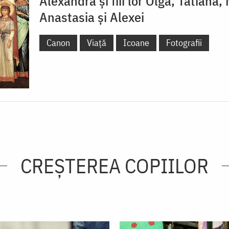
Alexandra și fiii lor Olga, Tatiana, 
Anastasia și Alexei
Canon
Viață
Icoane
Fotografii
CREŞTEREA COPIILOR