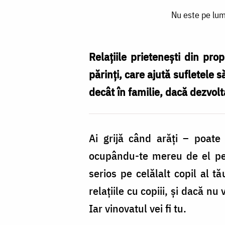
Nu
Nu este pe lume
este
pe
lume
Relaţiile prieteneşti din pro
prietenie
părinţi, care ajută sufletele 
mai
decât în familie, dacă dezvolt
curată
și
Ai grijă când arăţi – poate
mai
ocupându-te mereu de el pent
sinceră
serios pe celălalt copil al t
decât
relaţiile cu copiii, şi dacă nu
între
Iar vinovatul vei fi tu.
frați