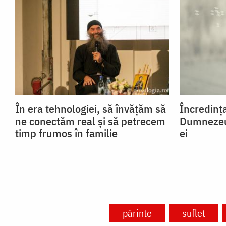
În era tehnologiei, să învățăm să
Încredința
ne conectăm real și să petrecem
Dumnezeu,
timp frumos în familie
ei
părinte
suflet