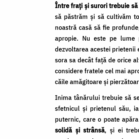
/
Între fraţi şi surori trebuie să
Foto:
să păstrăm şi să cultivăm tot
Pr.
noastră casă să fie profunde
Benedict
apropie. Nu este pe lume p
Both
dezvoltarea acestei prietenii
sora sa decât faţă de orice al
considere fratele cel mai apr
căile amăgitoare şi pierzătoar
Inima tânărului trebuie să se
sfetnicul şi prietenul său, 
puternic, care o poate apăra 
solidă şi strânsă
, şi ei tre