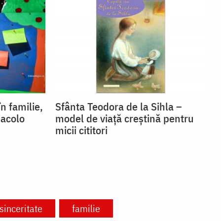
n familie,
Sfânta Teodora de la Sihla –
 acolo
model de viaţă creştină pentru
micii cititori
sinceritate
familie