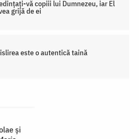
edințați-vă copiii lui Dumnezeu, iar El
vea grijă de ei
slirea este o autentică taină
olae și