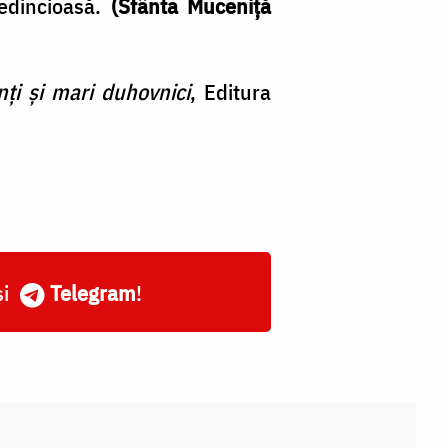
redincioasă.
(Sfânta Muceniță
nţi şi mari duhovnici
, Editura
și
Telegram
!