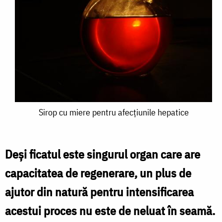
Sirop
Sirop cu miere pentru afecțiunile hepatice
cu
miere
Deși ficatul este singurul organ care are
pentru
capacitatea de regenerare, un plus de
afecțiunile
ajutor din natură pentru intensificarea
hepatice
acestui proces nu este de neluat în seamă.