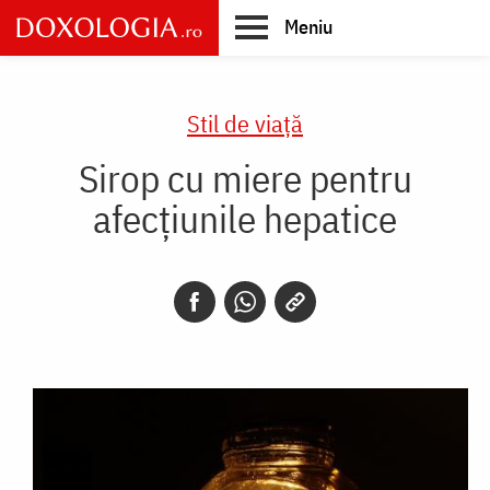
Skip
Meniu
to
main
Main
content
navigation
Stil de viaţă
Sirop cu miere pentru
afecțiunile hepatice