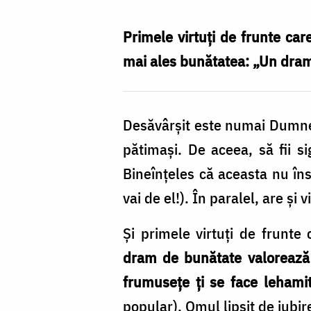
bunătatea
țin
Primele virtuţi de frunte ca
familia
mai ales bunătatea: „Un dram
puternică
/
Desăvârşit este numai Dumneze
Foto:
pătimaşi. De aceea, să fii s
Pr.
Bineînţeles că aceasta nu îns
Benedict
vai de el!). În paralel, are şi v
Both
Şi primele virtuţi de frunt
dram de bunătate valorează
frumuseţe ţi se face lehami
popular). Omul lipsit de iubir