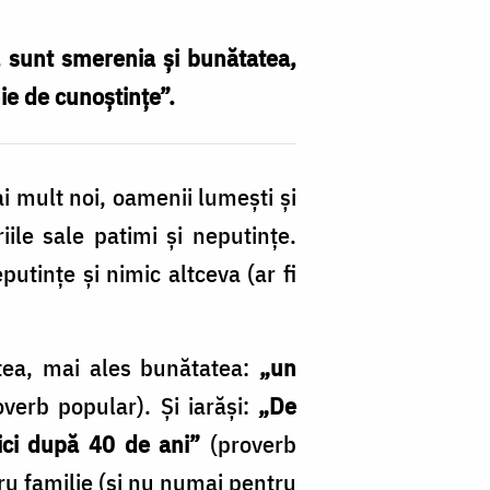
, sunt smerenia şi bunătatea,
e de cunoştinţe”.
i mult noi, oamenii lumeşti şi
ile sale patimi şi neputinţe.
utinţe şi nimic altceva (ar fi
atea, mai ales bunătatea:
„un
verb popular). Şi iarăşi:
„De
nici după 40 de ani”
(proverb
tru familie (şi nu numai pentru