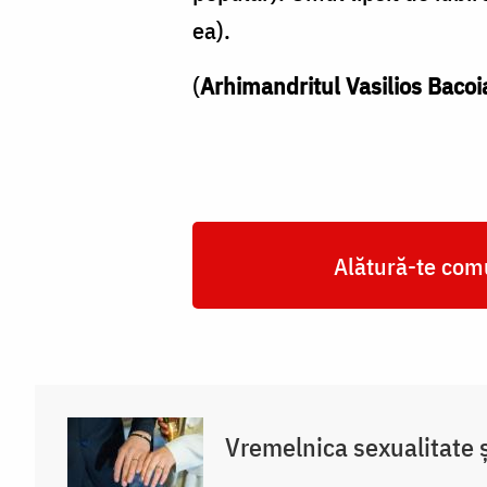
ea).
(
Arhimandritul Vasilios Bacoi
Alătură-te comu
Vremelnica sexualitate și