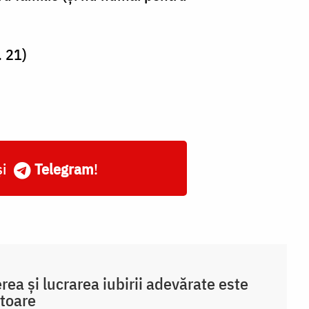
. 21)
și
Telegram
!
rea și lucrarea iubirii adevărate este
toare