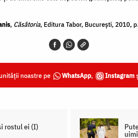
anis
,
Căsătoria
, Editura Tabor, Bucureşti, 2010, p
nității noastre pe
WhatsApp
,
Instagram
 rostul ei (I)
Pute
uimi