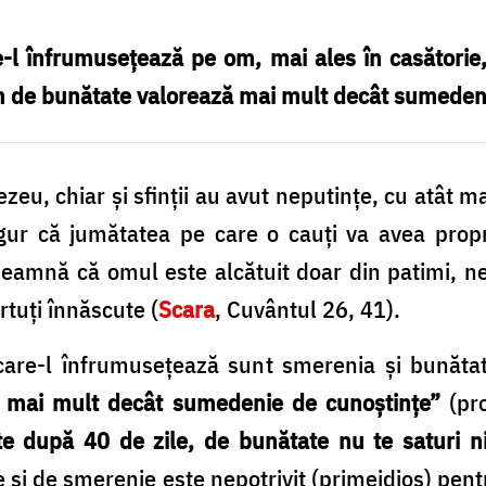
re-l înfrumuseţează pe om, mai ales în casătorie
 de bunătate valorează mai mult decât sumedeni
u, chiar şi sfinţii au avut neputinţe, cu atât ma
igur că jumătatea pe care o cauţi va avea propri
eamnă că omul este alcătuit doar din patimi, nep
irtuţi înnăscute (
Scara
, Cuvântul 26, 41).
e care-l înfrumuseţează sunt smerenia şi bunăt
 mai mult decât sumedenie de cunoştinţe”
(pro
te după 40 de zile, de bunătate nu te saturi 
e şi de smerenie este nepotrivit (primejdios) pen