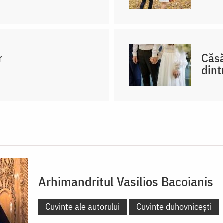
r
Căsă
dint
Arhimandritul Vasilios Bacoianis
Cuvinte ale autorului
Cuvinte duhovnicești