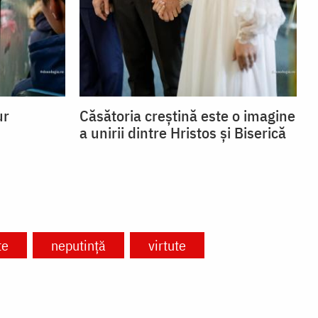
ur
Căsătoria creștină este o imagine
a unirii dintre Hristos și Biserică
te
neputință
virtute