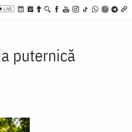
LIVE
07
ia puternică