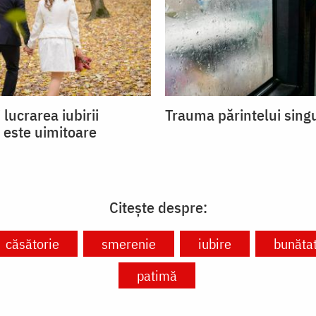
 lucrarea iubirii
Trauma părintelui sing
 este uimitoare
Citește despre:
căsătorie
smerenie
iubire
bunăta
patimă