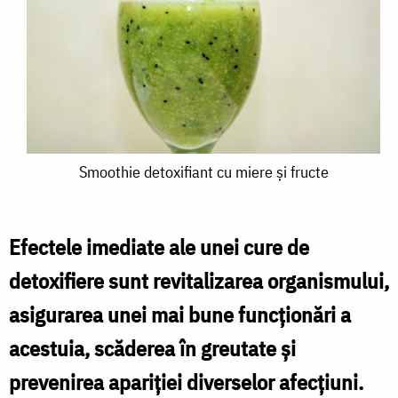
Smoothie
Smoothie detoxifiant cu miere și fructe
detoxifiant
cu
Efectele imediate ale unei cure de
miere
detoxifiere sunt revitalizarea organismului,
și
asigurarea unei mai bune funcționări a
fructe
acestuia, scăderea în greutate și
prevenirea apariției diverselor afecțiuni.