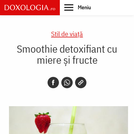
Skip
Meniu
to
main
Main
content
navigation
Stil de viaţă
Smoothie detoxifiant cu
miere și fructe