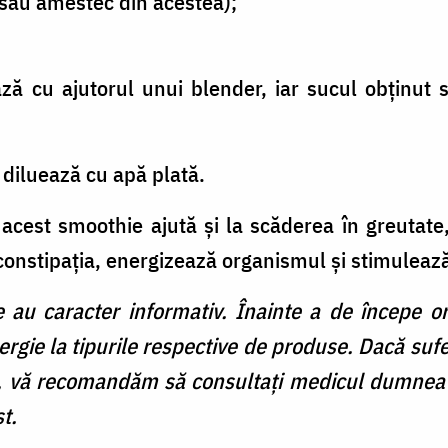
sau amestec din acestea);
ază cu ajutorul unui blender, iar sucul obținut
 diluează cu apă plată.
 acest smoothie ajută și la scăderea în greutate
 constipația, energizează organismul și stimuleaz
e au caracter informativ. Înainte a de începe or
lergie la tipurile respective de produse. Dacă sufe
vă recomandăm să consultați medicul dumneavo
t.