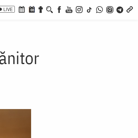
LIVE
08
ănitor