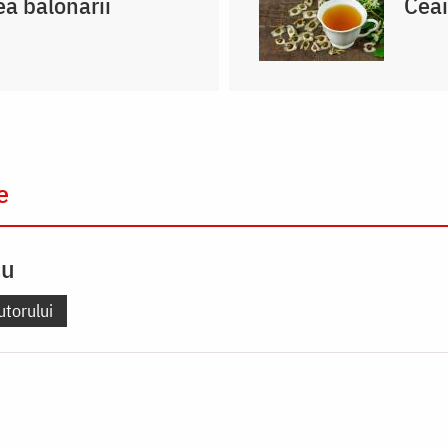
a balonării
Ceai
e
cu
utorului