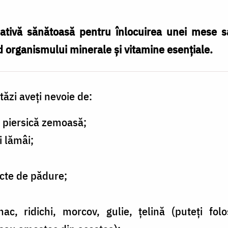
nativă sănătoasă pentru înlocuirea unei mese sa
 organismului minerale și vitamine esențiale.
tăzi aveți nevoie de:
 piersică zemoasă;
i lămâi;
cte de pădure;
;
c, ridichi, morcov, gulie, țelină (puteți fol