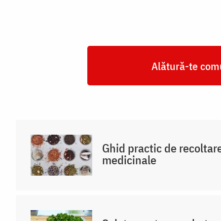
Alătură-te comu
Ghid practic de recoltar
medicinale