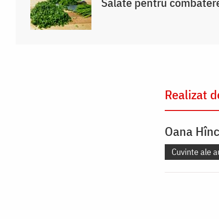
Salate pentru combatere
Realizat d
Oana Hîn
Cuvinte ale a