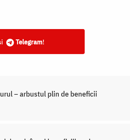
și
Telegram
!
rul – arbustul plin de beneficii