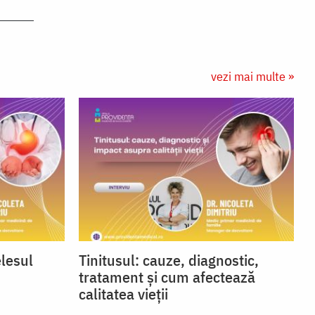
vezi mai multe »
elesul
Tinitusul: cauze, diagnostic,
tratament și cum afectează
calitatea vieții