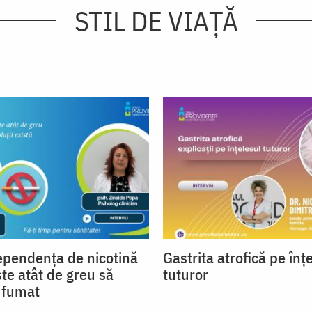
STIL DE VIAŢĂ
ependența de nicotină
Gastrita atrofică pe înț
ste atât de greu să
tuturor
a fumat