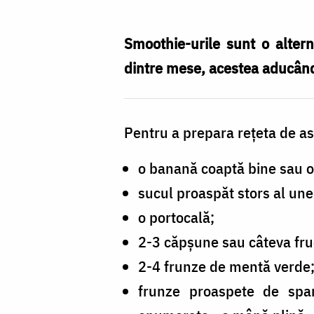
și
hrănitor
Smoothie-urile sunt o alter
dintre mese, acestea aducând
Pentru a prepara rețeta de as
o banană coaptă bine sau o
sucul proaspăt stors al une
o portocală;
2-3 căpșune sau câteva fru
2-4 frunze de mentă verde
frunze proaspete de spana