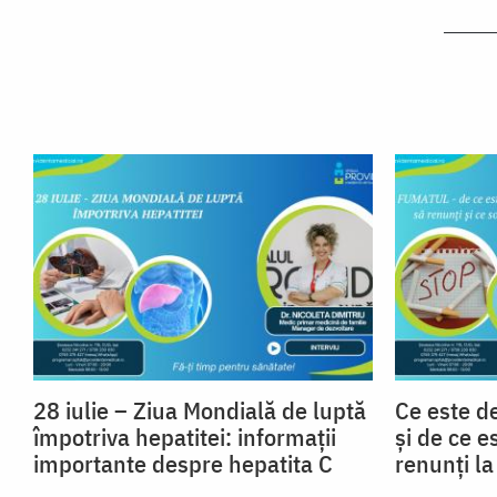
28 iulie – Ziua Mondială de luptă
Ce este d
împotriva hepatitei: informații
și de ce e
importante despre hepatita C
renunți l