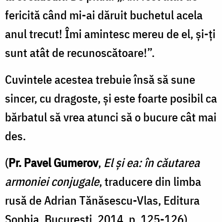
fericită când mi-ai dăruit buchetul acela
anul trecut! Îmi amintesc mereu de el, şi-ţi
sunt atât de recunoscătoare!”.
Cuvintele acestea trebuie însă să sune
sincer, cu dragoste, şi este foarte posibil ca
bărbatul să vrea atunci să o bucure cât mai
des.
(
Pr. Pavel Gumerov
,
El şi ea: în căutarea
armoniei conjugale
, traducere din limba
rusă de Adrian Tănăsescu-Vlas, Editura
Sophia, București, 2014, p. 125-126)