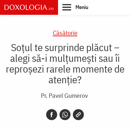
Skip
Meniu
to
main
Main
content
navigation
Căsătorie
Soțul te surprinde plăcut –
alegi să-i mulțumești sau îi
reproșezi rarele momente de
atenție?
Pr. Pavel Gumerov