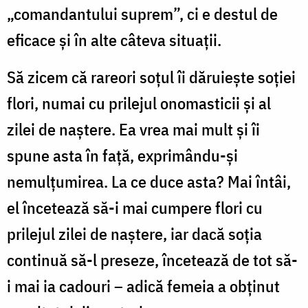
„comandantului suprem”, ci e destul de
eficace şi în alte câteva situaţii.
Să zicem că rareori soţul îi dăruieşte soţiei
flori, numai cu prilejul onomasticii şi al
zilei de naştere. Ea vrea mai mult şi îi
spune asta în faţă, exprimându-şi
nemulţumirea. La ce duce asta? Mai întâi,
el încetează să-i mai cumpere flori cu
prilejul zilei de naştere, iar dacă soţia
continuă să-l preseze, încetează de tot să-
i mai ia cadouri – adică femeia a obţinut