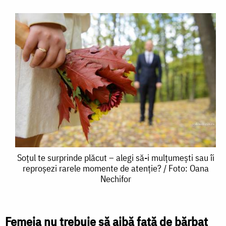
Soțul
Soțul te surprinde plăcut – alegi să-i mulțumești sau îi
reproșezi rarele momente de atenție? / Foto: Oana
te
Nechifor
surprinde
plăcut
Femeia nu trebuie să aibă faţă de bărbat