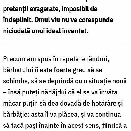
–
pretenţii exagerate, imposibil de
alegi
îndeplinit. Omul viu nu va corespunde
să-
niciodată unui ideal inventat.
i
mulțumești
sau
Precum am spus în repetate rânduri,
îi
bărbatului îi este foarte greu să se
reproșezi
schimbe, să se deprindă cu o situaţie nouă
rarele
– însă puteţi nădăjdui că el se va învăţa
momente
măcar puţin să dea dovadă de hotărâre şi
de
atenție?
bărbăţie: asta îi va plăcea, şi va continua
/
să facă paşi înainte în acest sens, fiindcă a