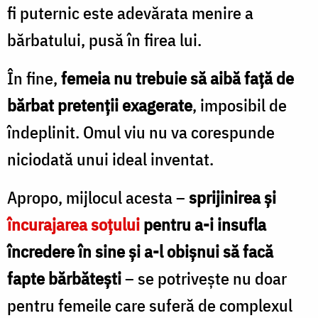
Foto:
fi puternic este adevărata menire a
Oana
bărbatului, pusă în firea lui.
Nechifor
În fine,
femeia nu trebuie să aibă faţă de
bărbat pretenţii exagerate
, imposibil de
îndeplinit. Omul viu nu va corespunde
niciodată unui ideal inventat.
Apropo, mijlocul acesta –
sprijinirea şi
încurajarea soţului
pentru a-i insufla
încredere în sine şi a-l obişnui să facă
fapte bărbăteşti
– se potriveşte nu doar
pentru femeile care suferă de complexul