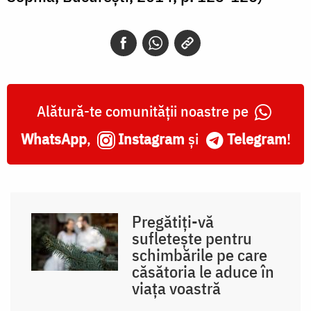
Alătură-te comunității noastre pe
WhatsApp
,
Instagram
și
Telegram
!
Pregătiți-vă
sufletește pentru
schimbările pe care
căsătoria le aduce în
viața voastră