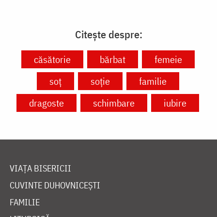
Citește despre:
căsătorie
bărbat
femeie
soț
soție
familie
dragoste
schimbare
iubire
VIAȚA BISERICII
CUVINTE DUHOVNICEȘTI
FAMILIE